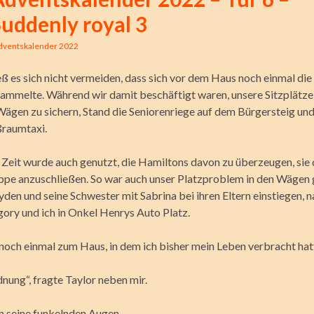
uddenly royal 3
dventskalender 2022
eß es sich nicht vermeiden, dass sich vor dem Haus noch einmal di
ammelte. Während wir damit beschäftigt waren, unsere Sitzplätze 
ägen zu sichern, Stand die Seniorenriege auf dem Bürgersteig un
ßraumtaxi.
 Zeit wurde auch genutzt, die Hamiltons davon zu überzeugen, sie
ppe anzuschließen. So war auch unser Platzproblem in den Wägen 
den und seine Schwester mit Sabrina bei ihren Eltern einstiegen,
gory und ich in Onkel Henrys Auto Platz.
 noch einmal zum Haus, in dem ich bisher mein Leben verbracht hat
dnung“, fragte Taylor neben mir.
in seine funkelnden Augen.