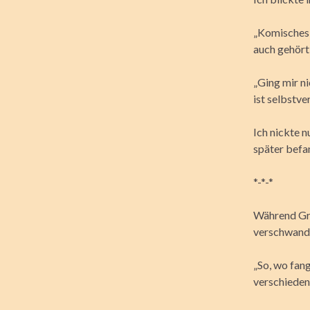
„Komisches 
auch gehört 
„Ging mir ni
ist selbstv
Ich nickte n
später befa
*-*-*
Während Gre
verschwande
„So, wo fang
verschieden