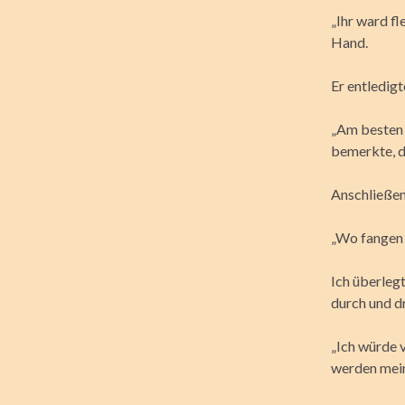
„Ihr ward fl
Hand.
Er entledig
„Am besten i
bemerkte, da
Anschließen
„Wo fangen 
Ich überleg
durch und d
„Ich würde 
werden mein