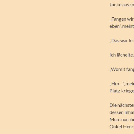
Jacke auszo
„Fangen wir
eben“, meint
„Das war kra
Ich lächelte.
„Womit fange
„Hm…“, mein
Platz krieg
Die nächste
dessen Inha
Mum nun ihr
Onkel Henry 