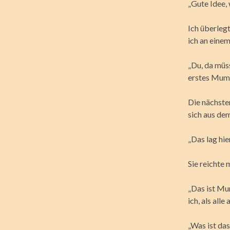
„Gute Idee, 
Ich überlegt
ich an eine
„Du, da müss
erstes Mum
Die nächste
sich aus d
„Das lag hie
Sie reichte 
„Das ist Mu
ich, als alle
„Was ist das