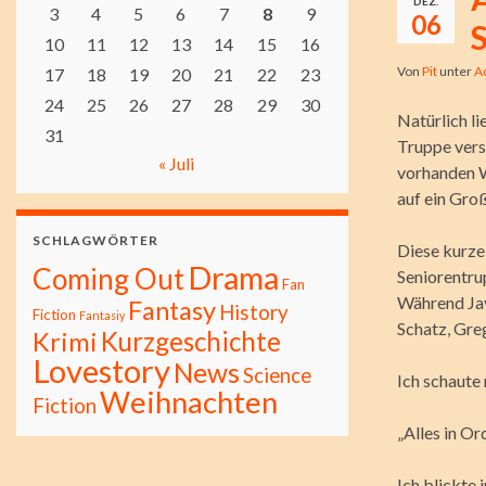
DEZ.
3
4
5
6
7
8
9
06
S
10
11
12
13
14
15
16
Von
Pit
unter
A
17
18
19
20
21
22
23
24
25
26
27
28
29
30
Natürlich li
31
Truppe vers
« Juli
vorhanden W
auf ein Gro
SCHLAGWÖRTER
Diese kurze
Drama
Coming Out
Seniorentru
Fan
Während Jay
Fantasy
History
Fiction
Fantasiy
Schatz, Gre
Kurzgeschichte
Krimi
Lovestory
News
Science
Ich schaute
Weihnachten
Fiction
„Alles in Or
Ich blickte 