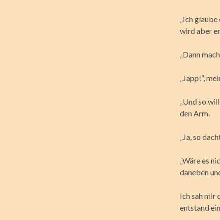
„Ich glaube
wird aber e
„Dann mach
„Japp!“, me
„Und so will
den Arm.
„Ja, so dacht
„Wäre es nic
daneben und
Ich sah mir
entstand ei