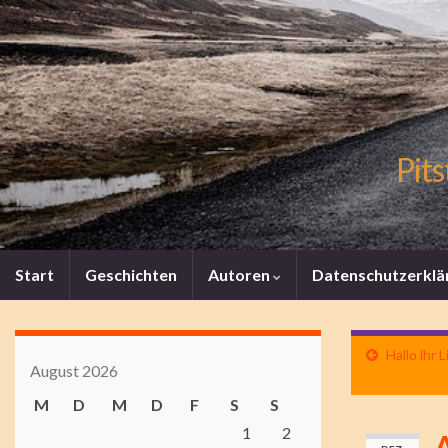
Pits
Start
Geschichten
Autoren
Datenschutzerklä
Hallo ihr 
August 2026
M
D
M
D
F
S
S
1
2