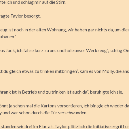
nte ich und schlug mir auf die Stirn.
fragte Taylor besorgt.
ug ist noch in der alten Wohnung, wir haben gar nichts da, um die
ubauen.“
as Jack, ich fahre kurz zu uns und hole unser Werkzeug“, schlug O
t du gleich etwas zu trinken mitbringen“, kam es von Molly, die an
rank ist in Betrieb und zu trinken ist auch da“, beruhigte ich sie.
önnt ja schon mal die Kartons vorsortieren, ich bin gleich wieder da
 und war schon durch die Tür verschwunden.
standen wir drei im Flur, als Taylor plötzlich die Initiative ergriff u