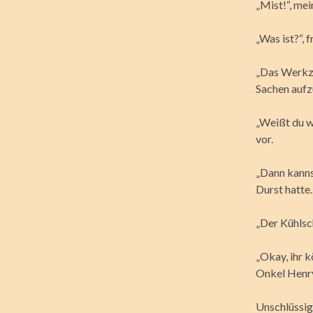
„Mist!“, mei
„Was ist?“, 
„Das Werkze
Sachen aufz
„Weißt du w
vor.
„Dann kanns
Durst hatte.
„Der Kühlsch
„Okay, ihr k
Onkel Henry
Unschlüssig 