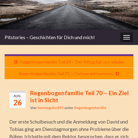
Pitstories – Geschichten für Dich und mich!
Navi
umsc
Regenbogenfamilie Teil 69 – Der Alltag hat uns wieder
Regenbogenfamilie Teil 71 – Ostsee wir kommen
Regenbogenfamilie Teil 70 – Ein Ziel
AUG.
ist in Sicht
26
Von
Sonntagskind55
unter
Regenbogenfamilie
Der erste Schulbesuch und die Anmeldung von David und
Tobias ging am Dienstagmorgen ohne Probleme über die
Bühne. Ich hatte mit dem Rektor besprochen, dass er sich