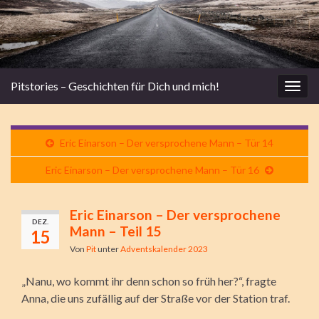
Pitstories – Geschichten für Dich und mich!
Navi
umsc
Eric Einarson – Der versprochene Mann – Tür 14
Eric Einarson – Der versprochene Mann – Tür 16
Eric Einarson – Der versprochene
DEZ.
Mann – Teil 15
15
Von
Pit
unter
Adventskalender 2023
„Nanu, wo kommt ihr denn schon so früh her?“, fragte
Anna, die uns zufällig auf der Straße vor der Station traf.