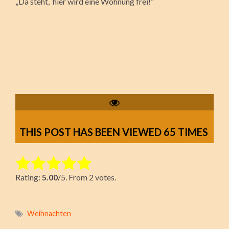
„Da steht, hier wird eine Wohnung frei!“
THIS POST HAS BEEN VIEWED
65
TIMES
Rate this item:
Rating:
5.00
/5. From 2 votes.
Submit Rating
Weihnachten