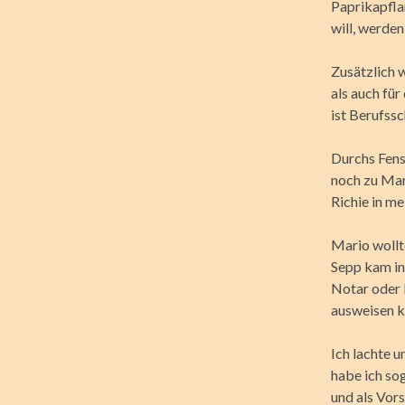
Paprikapfla
will, werden
Zusätzlich w
als auch fü
ist Berufssc
Durchs Fens
noch zu Mar
Richie in m
Mario wollt
Sepp kam ins
Notar oder b
ausweisen k
Ich lachte u
habe ich so
und als Vor