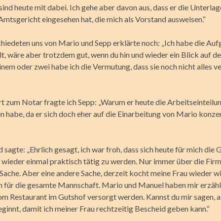
ind heute mit dabei. Ich gehe aber davon aus, dass er die Unterlag
 Amtsgericht eingesehen hat, die mich als Vorstand ausweisen.“
hiedeten uns von Mario und Sepp erklärte noch: „Ich habe die Auf
lt, wäre aber trotzdem gut, wenn du hin und wieder ein Blick auf d
einem oder zwei habe ich die Vermutung, dass sie noch nicht alles 
rt zum Notar fragte ich Sepp: „Warum er heute die Arbeitseinteilu
habe, da er sich doch eher auf die Einarbeitung von Mario konze
d sagte: „Ehrlich gesagt, ich war froh, dass sich heute für mich die
 wieder einmal praktisch tätig zu werden. Nur immer über die Firma
 Sache. Aber eine andere Sache, derzeit kocht meine Frau wieder wi
 für die gesamte Mannschaft. Mario und Manuel haben mir erzählt
om Restaurant im Gutshof versorgt werden. Kannst du mir sagen, 
eginnt, damit ich meiner Frau rechtzeitig Bescheid geben kann.“