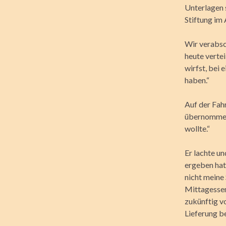
Unterlagen s
Stiftung im
Wir verabsc
heute vertei
wirfst, bei 
haben.“
Auf der Fah
übernommen 
wollte.“
Er lachte un
ergeben hat
nicht meine
Mittagessen
zukünftig v
Lieferung b