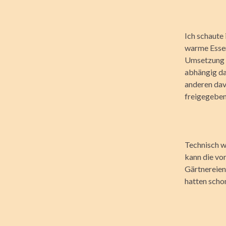
Ich schaute 
warme Essen
Umsetzung f
abhängig da
anderen davo
freigegeben
Technisch w
kann die vo
Gärtnereien
hatten scho