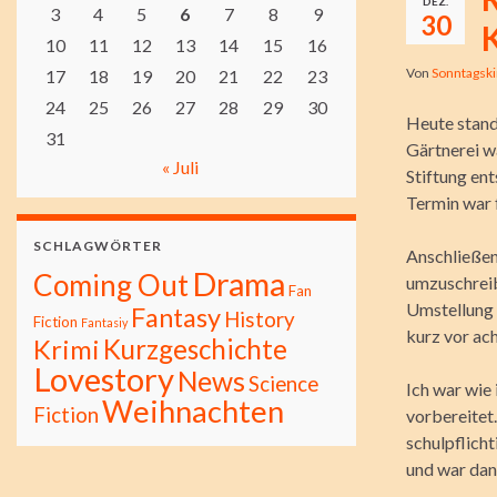
DEZ.
3
4
5
6
7
8
9
30
10
11
12
13
14
15
16
Von
Sonntagsk
17
18
19
20
21
22
23
24
25
26
27
28
29
30
Heute stand
31
Gärtnerei w
« Juli
Stiftung en
Termin war 
SCHLAGWÖRTER
Anschließen
Drama
Coming Out
umzuschreib
Fan
Umstellung 
Fantasy
History
Fiction
Fantasiy
kurz vor ach
Kurzgeschichte
Krimi
Lovestory
News
Science
Ich war wie
Weihnachten
Fiction
vorbereitet
schulpflicht
und war dan