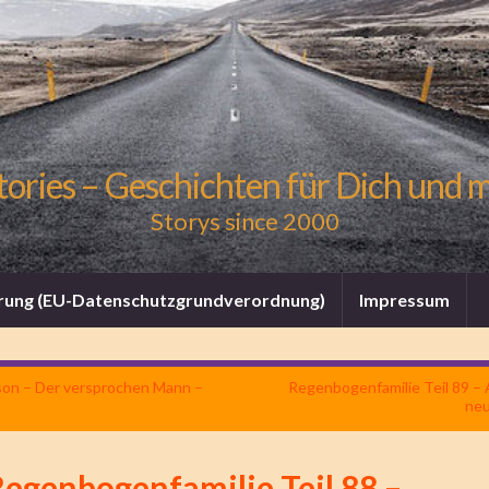
tories – Geschichten für Dich und 
Storys since 2000
rung (EU-Datenschutzgrundverordnung)
Impressum
rson – Der versprochen Mann –
Regenbogenfamilie Teil 89 –
ne
Regenbogenfamilie Teil 88 –