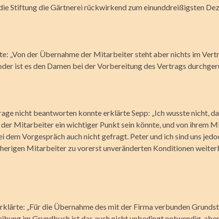
ie Stiftung die Gärtnerei rückwirkend zum einunddreißigsten De
te: „Von der Übernahme der Mitarbeiter steht aber nichts im Vertra
 oder ist es den Damen bei der Vorbereitung des Vertrags durchger
rage nicht beantworten konnte erklärte Sepp: „Ich wusste nicht, da
er Mitarbeiter ein wichtiger Punkt sein könnte, und von ihrem M
i dem Vorgespräch auch nicht gefragt. Peter und ich sind uns jedoc
isherigen Mitarbeiter zu vorerst unveränderten Konditionen weiter
rklärte: „Für die Übernahme des mit der Firma verbunden Grunds
ibung im Grundbuch ist das auch nicht unbedingt notwendig, abe