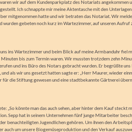
waren wir auf dem Kundenparkplatz des Notariats angekommen u
gestellt. Ich schnappte mir meine Aktentasche mit den Unterlagen,
lber mitgenommen hatte und wir betraten das Notariat. Wir meld
 wurden gebeten noch kurz im Wartezimmer, auf unseren Aufruf 
 uns ins Wartezimmer und beim Blick auf meine Armbanduhr fiel mi
f Minuten bis zum Termin waren. Wir mussten trotzdem zehn Minu
gerufen und ins Büro des Notars gebracht wurden. Er begrüßte uns
und als wir uns gesetzt hatten sagte er: „Herr Maurer, wieder ein
r für die Stiftung gewesen und eine stadtbekannte Gärtnerei üb
ete: „So könnte man das auch sehen, aber hinter dem Kauf steckt m
tion. Sepp hat in seinem Unternehmen fünf junge Mitarbeiter beschä
der benachteiligten Jugendlichen gehören. Um ihnen den Arbeitspl
ber auch um unsere Biogemüseproduktion und den Verkauf auszuwe