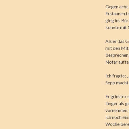
Gegen acht U
Erstaunen f
ging ins Bü
konnte mit 
Als er das G
mit den Mit
besprechen. 
Notar aufta
Ich fragte;
Sepp macht 
Er grinste 
länger als g
vornehmen, 
ich noch ei
Woche berei