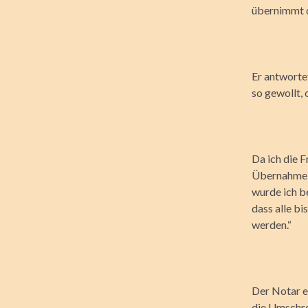
übernimmt d
Er antworte
so gewollt,
Da ich die F
Übernahme d
wurde ich be
dass alle b
werden.“
Der Notar e
die Umschre