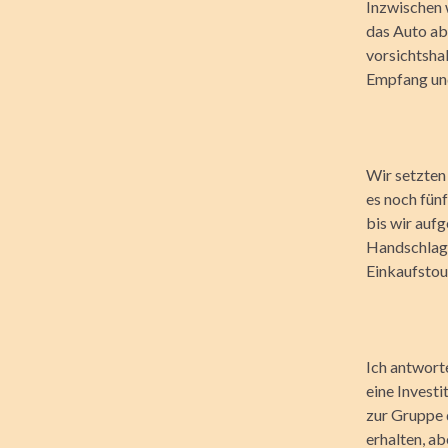
Inzwischen 
das Auto ab
vorsichtsha
Empfang und
Wir setzten
es noch fün
bis wir auf
Handschlag, 
Einkaufstou
Ich antwort
eine Investi
zur Gruppe 
erhalten, a