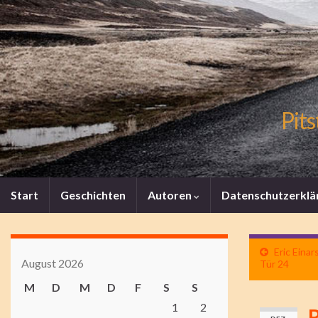
Pits
Start
Geschichten
Autoren
Datenschutzerklä
Eric Eina
August 2026
Tür 24
M
D
M
D
F
S
S
1
2