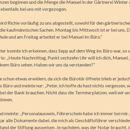
nzen beginnen und die Menge die Manuel in der Gärtnerei Winter
 ebenfalls bei uns mit vorgezogen.
ird Richie vorläufig zu uns abgestellt, sowohl für den gärtnerisch
r die kaufmännischen Sachen. Montag bis Mittwoch ist er bei uns, 
hule und am Freitag arbeitet er bei Manuel im Büro.“
ter konnte ich erkennen, dass Sepp auf dem Weg ins Büro war, so s
io: „Heute Nachmittag, Punkt sechzehn Uhr will ich dich, Manuel,
einem Büro sehen. Haben wir uns da verstanden?“
e schon etwas erwidern, da sich die Bürotür öffnete blieb er jedo
 Büro und meinte nur: „Peter, ich hoffe du hast nichts vergessen, 
ei der Bank brauchen. Nicht dass die Termine platzen, weil wir un
önnen.
nd meinte: „Personalausweis, Führerschein habe ich immer bei mir, 
gar alle Dokumente dabei, die mich als Geschäftsführer verschied
stand der Stiftung ausweisen. Je nachdem, was der Notar braucht, 