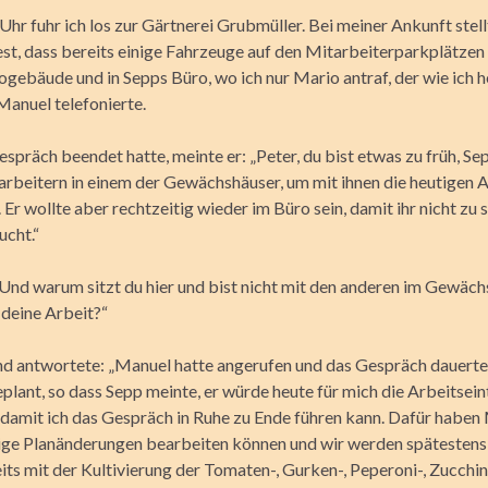
hr fuhr ich los zur Gärtnerei Grubmüller. Bei meiner Ankunft stell
est, dass bereits einige Fahrzeuge auf den Mitarbeiterparkplätzen 
rogebäude und in Sepps Büro, wo ich nur Mario antraf, der wie ich 
Manuel telefonierte.
espräch beendet hatte, meinte er: „Peter, du bist etwas zu früh, Se
arbeitern in einem der Gewächshäuser, um mit ihnen die heutigen 
Er wollte aber rechtzeitig wieder im Büro sein, damit ihr nicht zu
ucht.“
 „Und warum sitzt du hier und bist nicht mit den anderen im Gewäc
deine Arbeit?“
und antwortete: „Manuel hatte angerufen und das Gespräch dauerte
eplant, so dass Sepp meinte, er würde heute für mich die Arbeitsein
damit ich das Gespräch in Ruhe zu Ende führen kann. Dafür haben
nige Planänderungen bearbeiten können und wir werden spätestens
ts mit der Kultivierung der Tomaten-, Gurken-, Peperoni-, Zucchini