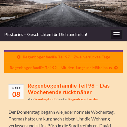
Pitstories – Geschichten für Dich und mich!
Navi
umsc
Regenbogenfamilie Teil 97 – Zwei verrückte Tage
Regenbogenfamilie Teil 99 – Mit den Jungs ins Möbelhaus
Regenbogenfamilie Teil 98 – Das
MÄRZ
Wochenende rückt näher
08
Von
Sonntagskind55
unter
Regenbogenfamilie
Der Donnerstag begann wie jeder normale Wochentag.
Thomas hatte um kurz nach sieben Uhr die Wohnung
verlassen und ist ins Büro in die Stadt gefahren. David