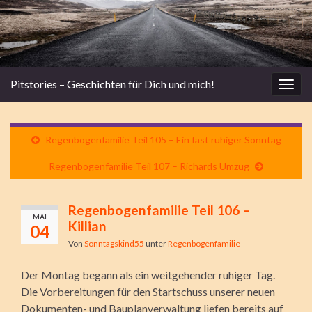
Pitstories – Geschichten für Dich und mich!
Navi
umsc
Regenbogenfamilie Teil 105 – Ein fast ruhiger Sonntag
Regenbogenfamilie Teil 107 – Richards Umzug
Regenbogenfamilie Teil 106 –
MAI
Killian
04
Von
Sonntagskind55
unter
Regenbogenfamilie
Der Montag begann als ein weitgehender ruhiger Tag.
Die Vorbereitungen für den Startschuss unserer neuen
Dokumenten- und Bauplanverwaltung liefen bereits auf