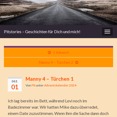
Pitstories – Geschichten für Dich und mich!
Navi
umsc
1 Advent!
Manny 4 – Türchen 2
Manny 4 – Türchen 1
DEZ.
01
Von
Pit
unter
Adventskalender 2024
Ich lag bereits im Bett, während Levi noch im
Badezimmer war. Wir hatten Mike dazu überredet,
einem Date zuzustimmen. Wenn ihm die Sache dann doch