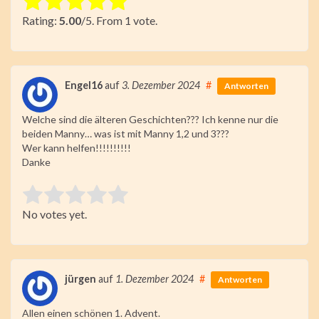
Rate this item:
Rating:
5.00
/5. From 1 vote.
Submit Rating
Engel16
auf
3. Dezember 2024
#
Antworten
Welche sind die älteren Geschichten??? Ich kenne nur die
beiden Manny… was ist mit Manny 1,2 und 3???
Wer kann helfen!!!!!!!!!!
Danke
Rate this item:
No votes yet.
Submit Rating
jürgen
auf
1. Dezember 2024
#
Antworten
Allen einen schönen 1. Advent.