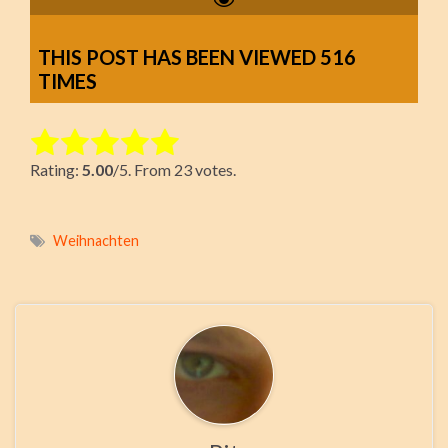
THIS POST HAS BEEN VIEWED
516
TIMES
Rate this item:
Rating:
5.00
/5. From 23 votes.
Submit Rating
Weihnachten