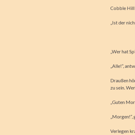
Cobble Hill 
„Ist der nich
„Wer hat Spi
„Alle!“, antw
Draußen hör
zu sein. Wen
„Guten Morg
„Morgen!“, g
Verlegen kr