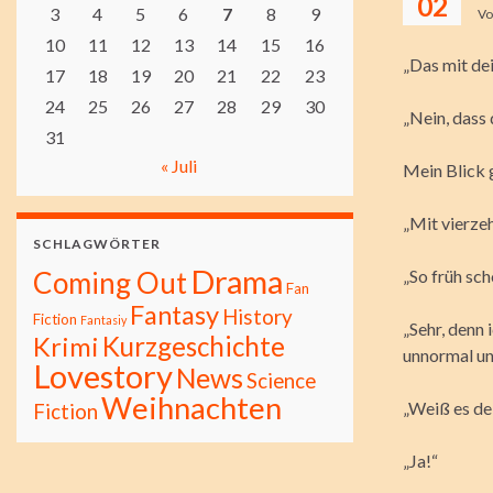
02
3
4
5
6
7
8
9
V
10
11
12
13
14
15
16
„Das mit de
17
18
19
20
21
22
23
24
25
26
27
28
29
30
„Nein, dass
31
« Juli
Mein Blick 
„Mit vierze
SCHLAGWÖRTER
Drama
Coming Out
„So früh sc
Fan
Fantasy
History
Fiction
Fantasiy
„Sehr, denn
Kurzgeschichte
Krimi
unnormal un
Lovestory
News
Science
Weihnachten
„Weiß es de
Fiction
„Ja!“