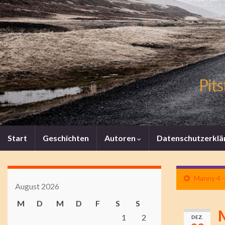
Pits
Start
Geschichten
Autoren
Datenschutzerklä
Manny 4 
August 2026
M
D
M
D
F
S
S
1
2
DEZ.