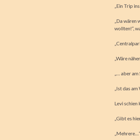
„Ein Trip i
„Da wären w
wollten!“, w
„Centralpark
„Wäre näher!
„… aber am 
„Ist das am
Levi schien 
„Gibt es hie
„Mehrere…“,