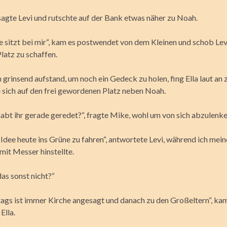
 sagte Levi und rutschte auf der Bank etwas näher zu Noah.
 sitzt bei mir“, kam es postwendet von dem Kleinen und schob Lev
latz zu schaffen.
grinsend aufstand, um noch ein Gedeck zu holen, fing Ella laut an z
 sich auf den frei gewordenen Platz neben Noah.
abt ihr gerade geredet?“, fragte Mike, wohl um von sich abzulenke
e Idee heute ins Grüne zu fahren“, antwortete Levi, während ich me
 mit Messer hinstellte.
as sonst nicht?“
tags ist immer Kirche angesagt und danach zu den Großeltern“, kam
Ella.