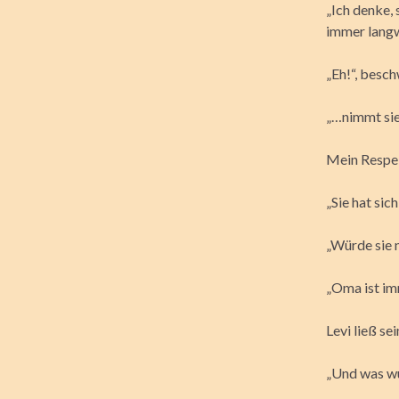
„Ich denke, 
immer langw
„Eh!“, besch
„…nimmt sie 
Mein Respek
„Sie hat sic
„Würde sie n
„Oma ist im
Levi ließ se
„Und was wü