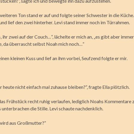
tücken!“, sagte ich und bewegte ihn dazu aufzustehen.
eiteren Ton stand er auf und folgte seiner Schwester in die Küche.
und lief den zwei hinterher. Levi stand immer noch im Türrahmen.
, ihr zwei auf der Couch…“, lächelte er mich an, „es gibt aber imme
, da überrascht selbst Noah mich noch…“
einen kleinen Kuss und lief an ihm vorbei, Seufzend folgte er mir.
 heute nicht einfach mal zuhause bleiben?“, fragte Ella plötzlich.
das Frühstück recht ruhig verlaufen, lediglich Noahs Kommentare 
unterbrachen die Stille. Levi schaute nachdenklich.
wird aus Großmutter?“