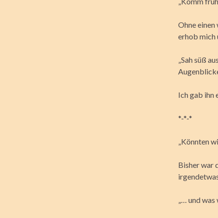
„Komm frühs
Ohne einen w
erhob mich 
„Sah süß aus
Augenblicke
Ich gab ihn 
*-*-*
„Könnten wir
Bisher war 
irgendetwas 
„… und was 