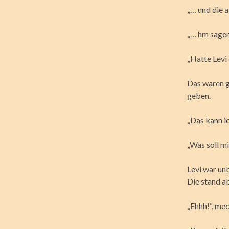
„… und die 
„… hm sagen 
„Hatte Levi
Das waren ga
geben.
„Das kann ic
„Was soll mi
Levi war un
Die stand ab
„Ehhh!“, me