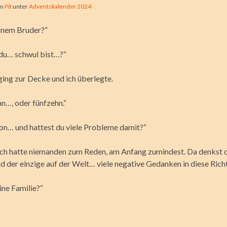
on
Pit
unter
Adventskalender 2024
inem Bruder?“
 du… schwul bist…?“
ging zur Decke und ich überlegte.
hn…, oder fünfzehn.“
hon… und hattest du viele Probleme damit?“
 ich hatte niemanden zum Reden, am Anfang zumindest. Da denkst d
d der einzige auf der Welt… viele negative Gedanken in diese Rich
ine Familie?“