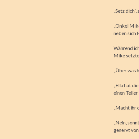
„Setz dich“,
„Onkel Mike
neben sich P
Während ich 
Mike setzte
„Über was h
„Ella hat di
einen Teller
„Macht ihr d
„Nein, sonn
genervt von 