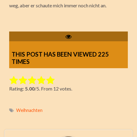
weg, aber er schaute mich immer noch nicht an.
THIS POST HAS BEEN VIEWED
225
TIMES
Rate this item:
Rating:
5.00
/5. From 12 votes.
Submit Rating
Weihnachten