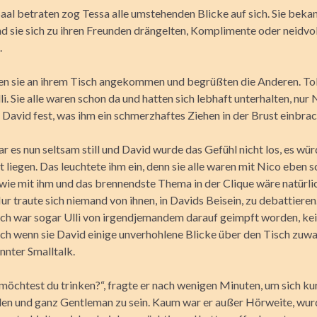
Saal betraten zog Tessa alle umstehenden Blicke auf sich. Sie bek
nd sie sich zu ihren Freunden drängelten, Komplimente oder neidvol
.
en sie an ihrem Tisch angekommen und begrüßten die Anderen. To
li. Sie alle waren schon da und hatten sich lebhaft unterhalten, nur 
e David fest, was ihm ein schmerzhaftes Ziehen in der Brust einbrac
 es nun seltsam still und David wurde das Gefühl nicht los, es wür
liegen. Das leuchtete ihm ein, denn sie alle waren mit Nico eben s
wie mit ihm und das brennendste Thema in der Clique wäre natürlic
r traute sich niemand von ihnen, in Davids Beisein, zu debattieren
ich war sogar Ulli von irgendjemandem darauf geimpft worden, ke
uch wenn sie David einige unverhohlene Blicke über den Tisch zuwar
nnter Smalltalk.
möchtest du trinken?“, fragte er nach wenigen Minuten, um sich ku
en und ganz Gentleman zu sein. Kaum war er außer Hörweite, wur