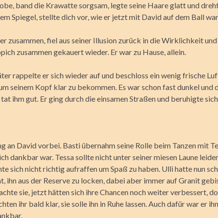
obe, band die Krawatte sorgsam, legte seine Haare glatt und dreht
em Spiegel, stellte dich vor, wie er jetzt mit David auf dem Ball war
r zusammen, fiel aus seiner Illusion zurück in die Wirklichkeit und
pich zusammen gekauert wieder. Er war zu Hause, allein.
er rappelte er sich wieder auf und beschloss ein wenig frische Luf
um seinem Kopf klar zu bekommen. Es war schon fast dunkel und d
at ihm gut. Er ging durch die einsamen Straßen und beruhigte sich 
ing an David vorbei. Basti übernahm seine Rolle beim Tanzen mit T
ich dankbar war. Tessa sollte nicht unter seiner miesen Laune leide
te sich nicht richtig aufraffen um Spaß zu haben. Ulli hatte nun sc
, ihn aus der Reserve zu locken, dabei aber immer auf Granit gebi
chte sie, jetzt hätten sich ihre Chancen noch weiter verbessert, do
ten ihr bald klar, sie solle ihn in Ruhe lassen. Auch dafür war er ih
ankbar.