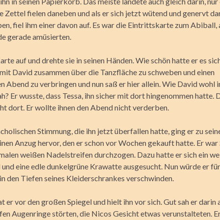
ihn in seinen Papierkorb. Das meiste landete auch gleich darin, nur
se Zettel fielen daneben und als er sich jetzt wütend und genervt d
en, fiel ihm einer davon auf. Es war die Eintrittskarte zum Abiball,
de gerade amüsierten.
arte auf und drehte sie in seinen Händen. Wie schön hatte er es sic
, mit David zusammen über die Tanzfläche zu schweben und einen
n Abend zu verbringen und nun saß er hier allein. Wie David wohl 
h? Er wusste, dass Tessa, ihn sicher mit dort hingenommen hatte.
cht dort. Er wollte ihnen den Abend nicht verderben.
cholischen Stimmung, die ihn jetzt überfallen hatte, ging er zu se
einen Anzug hervor, den er schon vor Wochen gekauft hatte. Er wa
malen weißen Nadelstreifen durchzogen. Dazu hatte er sich ein we
und eine edle dunkelgrüne Krawatte ausgesucht. Nun würde er fü
in den Tiefen seines Kleiderschrankes verschwinden.
t er vor den großen Spiegel und hielt ihn vor sich. Gut sah er darin 
fen Augenringe störten, die Nicos Gesicht etwas verunstalteten. Er 