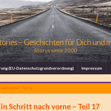
tories – Geschichten für Dich und 
Storys since 2000
rung (EU-Datenschutzgrundverordnung)
Impressum
t nach vorne – Teil 16
in Schritt nach vorne – Teil 17