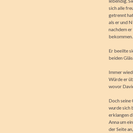
lebendig. Si
sich alle fr
getrennt ha
als er und N
nachdem er 
bekommen.
Er beeilte 
beiden Gläs
Immer wiede
Würde er üb
wovor David
Doch seine 
wurde sich b
erklangen d
Anna um eine
der Seite an