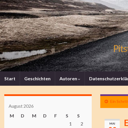
Pits
Start
Geschichten
Autoren
Datenschutzerklä
Ein Schrit
August 2026
M
D
M
D
F
S
S
E
1
2
MAI