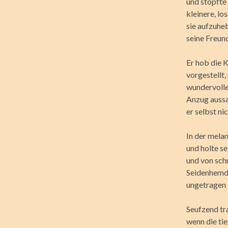
und stopfte 
kleinere, lo
sie aufzuheb
seine Freun
Er hob die K
vorgestellt
wundervolle
Anzug aussa
er selbst ni
In der melan
und holte s
und von sch
Seidenhemd 
ungetragen 
Seufzend tra
wenn die tie