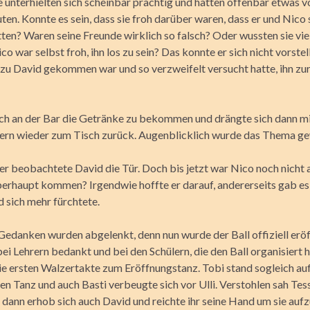
e unterhielten sich scheinbar prächtig und hatten offenbar etwas v
euten. Konnte es sein, dass sie froh darüber waren, dass er und Nico 
tten? Waren seine Freunde wirklich so falsch? Oder wussten sie vie
ico war selbst froh, ihn los zu sein? Das konnte er sich nicht vorstell
zu David gekommen war und so verzweifelt versucht hatte, ihn zu
sich an der Bar die Getränke zu bekommen und drängte sich dann m
ern wieder zum Tisch zurück. Augenblicklich wurde das Thema ge
r beobachtete David die Tür. Doch bis jetzt war Nico noch nicht 
erhaupt kommen? Irgendwie hoffte er darauf, andererseits gab es 
 sich mehr fürchtete.
Gedanken wurden abgelenkt, denn nun wurde der Ball offiziell eröf
ei Lehrern bedankt und bei den Schülern, die den Ball organisiert 
ie ersten Walzertakte zum Eröffnungstanz. Tobi stand sogleich au
n Tanz und auch Basti verbeugte sich vor Ulli. Verstohlen sah Tes
, dann erhob sich auch David und reichte ihr seine Hand um sie auf