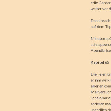
edle Garder
weiter vor d
Dann brach e
auf dem Tep
Minuten spät
schnappen, 
Abendbrise t
Kapitel 65
Die Feier g
er ihm wirkl
aber er konn
Mal versucht
Scheinbar da
anderen mach
unendlich d