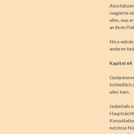
Abschätzend 
reagierte ei
alles, was 
an ihren Pla
Nico würde 
anderen bei
Kapitel 64
Gedankenver
Schließlich 
alles kam.
Jedenfalls n
Hauptsächli
Konsultatio
nutzlose No