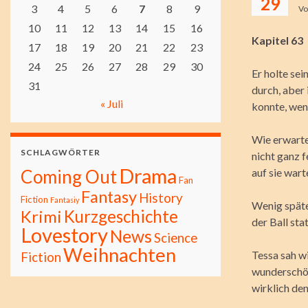
29
3
4
5
6
7
8
9
V
10
11
12
13
14
15
16
Kapitel 63
17
18
19
20
21
22
23
24
25
26
27
28
29
30
Er holte se
31
durch, aber 
« Juli
konnte, wenn
Wie erwarte
SCHLAGWÖRTER
nicht ganz 
Drama
Coming Out
auf sie wart
Fan
Fantasy
History
Fiction
Fantasiy
Wenig späte
Kurzgeschichte
Krimi
der Ball stat
Lovestory
News
Science
Weihnachten
Tessa sah wi
Fiction
wunderschön
wirklich de