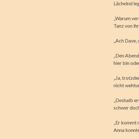
Lächelnd leg
„Warum vers
Tanz von ih
„Ach Dave, s
„Den Abend 
hier bin ode
„Ja, trotzde
nicht wehtun
„Deshalb er
schwer doch
„Er kommt ni
Anna konnte