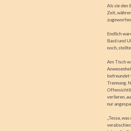
Als sie den 
Zeit, währe
zugeworfen
Endlich war
Basti und Ul
noch, stellt
Am Tisch war
Anwesenheit 
befreundet 
Trennung. Nu
Offensichtl
verlieren, a
nur angespa
„Tessa, was 
verabschied