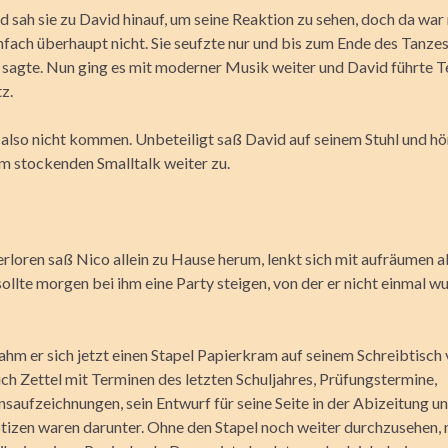
sah sie zu David hinauf, um seine Reaktion zu sehen, doch da war n
nfach überhaupt nicht. Sie seufzte nur und bis zum Ende des Tanze
er sagte. Nun ging es mit moderner Musik weiter und David führte 
tz.
also nicht kommen. Unbeteiligt saß David auf seinem Stuhl und hö
m stockenden Smalltalk weiter zu.
loren saß Nico allein zu Hause herum, lenkt sich mit aufräumen a
sollte morgen bei ihm eine Party steigen, von der er nicht einmal w
ahm er sich jetzt einen Stapel Papierkram auf seinem Schreibtisch 
ch Zettel mit Terminen des letzten Schuljahres, Prüfungstermine,
nsaufzeichnungen, sein Entwurf für seine Seite in der Abizeitung u
tizen waren darunter. Ohne den Stapel noch weiter durchzusehen, 