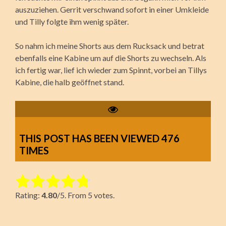
auszuziehen. Gerrit verschwand sofort in einer Umkleide
und Tilly folgte ihm wenig später.
So nahm ich meine Shorts aus dem Rucksack und betrat
ebenfalls eine Kabine um auf die Shorts zu wechseln. Als
ich fertig war, lief ich wieder zum Spinnt, vorbei an Tillys
Kabine, die halb geöffnet stand.
THIS POST HAS BEEN VIEWED
476
TIMES
Rate this item:
Rating:
4.80
/5. From 5 votes.
Submit Rating