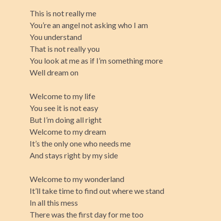
This is not really me
You’re an angel not asking who I am
You understand
That is not really you
You look at me as if I’m something more
Well dream on
Welcome to my life
You see it is not easy
But I’m doing all right
Welcome to my dream
It’s the only one who needs me
And stays right by my side
Welcome to my wonderland
It’ll take time to find out where we stand
In all this mess
There was the first day for me too