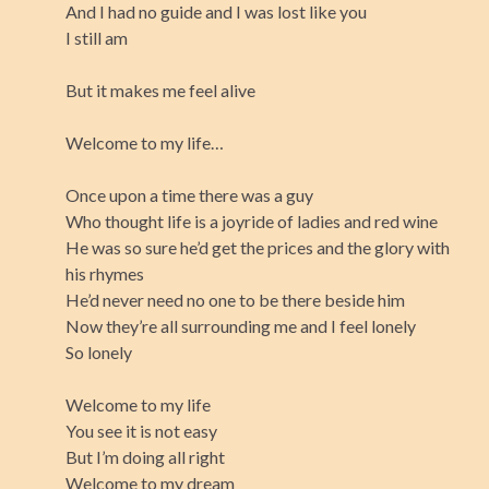
And I had no guide and I was lost like you
I still am
But it makes me feel alive
Welcome to my life…
Once upon a time there was a guy
Who thought life is a joyride of ladies and red wine
He was so sure he’d get the prices and the glory with
his rhymes
He’d never need no one to be there beside him
Now they’re all surrounding me and I feel lonely
So lonely
Welcome to my life
You see it is not easy
But I’m doing all right
Welcome to my dream