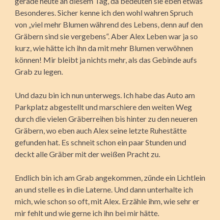
gerade heute an diesem Tag, da bedeuten sie eben etwas
Besonderes. Sicher kenne ich den wohl wahren Spruch
von „viel mehr Blumen während des Lebens, denn auf den
Gräbern sind sie vergebens“. Aber Alex Leben war ja so
kurz, wie hätte ich ihn da mit mehr Blumen verwöhnen
können! Mir bleibt ja nichts mehr, als das Gebinde aufs
Grab zu legen.
Und dazu bin ich nun unterwegs. Ich habe das Auto am
Parkplatz abgestellt und marschiere den weiten Weg
durch die vielen Gräberreihen bis hinter zu den neueren
Gräbern, wo eben auch Alex seine letzte Ruhestätte
gefunden hat. Es schneit schon ein paar Stunden und
deckt alle Gräber mit der weißen Pracht zu.
Endlich bin ich am Grab angekommen, zünde ein Lichtlein
an und stelle es in die Laterne. Und dann unterhalte ich
mich, wie schon so oft, mit Alex. Erzähle ihm, wie sehr er
mir fehlt und wie gerne ich ihn bei mir hätte.