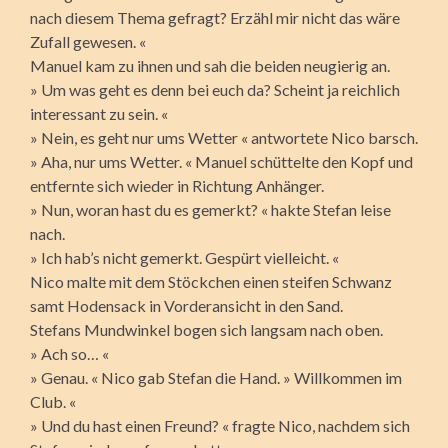
nach diesem Thema gefragt? Erzähl mir nicht das wäre
Zufall gewesen. «
Manuel kam zu ihnen und sah die beiden neugierig an.
» Um was geht es denn bei euch da? Scheint ja reichlich
interessant zu sein. «
» Nein, es geht nur ums Wetter « antwortete Nico barsch.
» Aha, nur ums Wetter. « Manuel schüttelte den Kopf und
entfernte sich wieder in Richtung Anhänger.
» Nun, woran hast du es gemerkt? « hakte Stefan leise
nach.
» Ich hab’s nicht gemerkt. Gespürt vielleicht. «
Nico malte mit dem Stöckchen einen steifen Schwanz
samt Hodensack in Vorderansicht in den Sand.
Stefans Mundwinkel bogen sich langsam nach oben.
» Ach so… «
» Genau. « Nico gab Stefan die Hand. » Willkommen im
Club. «
» Und du hast einen Freund? « fragte Nico, nachdem sich