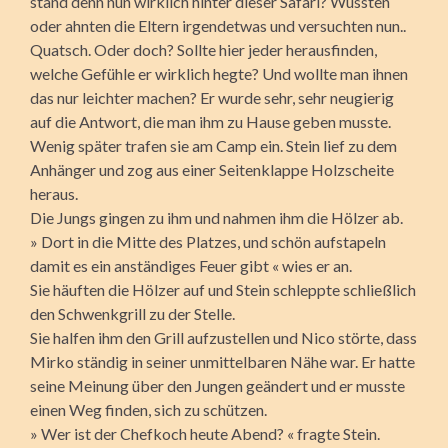
stand denn nun wirklich hinter dieser Safari? Wussten
oder ahnten die Eltern irgendetwas und versuchten nun..
Quatsch. Oder doch? Sollte hier jeder herausfinden,
welche Gefühle er wirklich hegte? Und wollte man ihnen
das nur leichter machen? Er wurde sehr, sehr neugierig
auf die Antwort, die man ihm zu Hause geben musste.
Wenig später trafen sie am Camp ein. Stein lief zu dem
Anhänger und zog aus einer Seitenklappe Holzscheite
heraus.
Die Jungs gingen zu ihm und nahmen ihm die Hölzer ab.
» Dort in die Mitte des Platzes, und schön aufstapeln
damit es ein anständiges Feuer gibt « wies er an.
Sie häuften die Hölzer auf und Stein schleppte schließlich
den Schwenkgrill zu der Stelle.
Sie halfen ihm den Grill aufzustellen und Nico störte, dass
Mirko ständig in seiner unmittelbaren Nähe war. Er hatte
seine Meinung über den Jungen geändert und er musste
einen Weg finden, sich zu schützen.
» Wer ist der Chefkoch heute Abend? « fragte Stein.