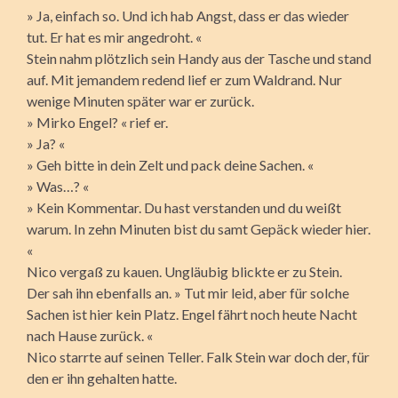
» Ja, einfach so. Und ich hab Angst, dass er das wieder
tut. Er hat es mir angedroht. «
Stein nahm plötzlich sein Handy aus der Tasche und stand
auf. Mit jemandem redend lief er zum Waldrand. Nur
wenige Minuten später war er zurück.
» Mirko Engel? « rief er.
» Ja? «
» Geh bitte in dein Zelt und pack deine Sachen. «
» Was…? «
» Kein Kommentar. Du hast verstanden und du weißt
warum. In zehn Minuten bist du samt Gepäck wieder hier.
«
Nico vergaß zu kauen. Ungläubig blickte er zu Stein.
Der sah ihn ebenfalls an. » Tut mir leid, aber für solche
Sachen ist hier kein Platz. Engel fährt noch heute Nacht
nach Hause zurück. «
Nico starrte auf seinen Teller. Falk Stein war doch der, für
den er ihn gehalten hatte.