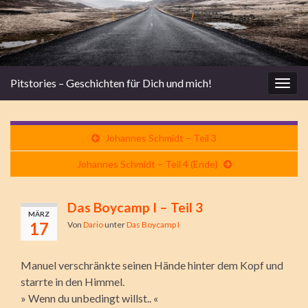
Pitstories – Geschichten für Dich und mich!
Navi
umsc
Johannes Schmidt – Teil 3
Johannes Schmidt – Teil 4 (Ende)
Das Boycamp I – Teil 3
MÄRZ
17
Von
Dario
unter
Das Boycamp I
Manuel verschränkte seinen Hände hinter dem Kopf und
starrte in den Himmel.
» Wenn du unbedingt willst.. «