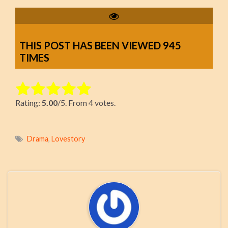
THIS POST HAS BEEN VIEWED
945
TIMES
Rate this item:
Rating:
5.00
/5. From 4 votes.
Submit Rating
Drama
,
Lovestory