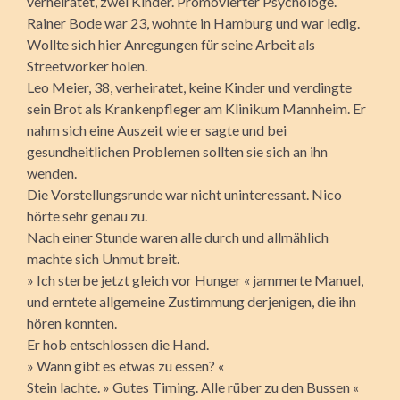
verheiratet, zwei Kinder. Promovierter Psychologe.
Rainer Bode war 23, wohnte in Hamburg und war ledig.
Wollte sich hier Anregungen für seine Arbeit als
Streetworker holen.
Leo Meier, 38, verheiratet, keine Kinder und verdingte
sein Brot als Krankenpfleger am Klinikum Mannheim. Er
nahm sich eine Auszeit wie er sagte und bei
gesundheitlichen Problemen sollten sie sich an ihn
wenden.
Die Vorstellungsrunde war nicht uninteressant. Nico
hörte sehr genau zu.
Nach einer Stunde waren alle durch und allmählich
machte sich Unmut breit.
» Ich sterbe jetzt gleich vor Hunger « jammerte Manuel,
und erntete allgemeine Zustimmung derjenigen, die ihn
hören konnten.
Er hob entschlossen die Hand.
» Wann gibt es etwas zu essen? «
Stein lachte. » Gutes Timing. Alle rüber zu den Bussen «