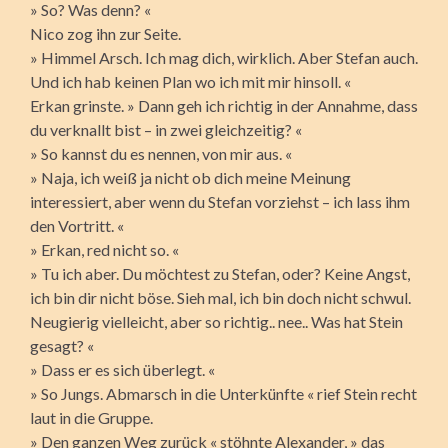
» So? Was denn? «
Nico zog ihn zur Seite.
» Himmel Arsch. Ich mag dich, wirklich. Aber Stefan auch.
Und ich hab keinen Plan wo ich mit mir hinsoll. «
Erkan grinste. » Dann geh ich richtig in der Annahme, dass
du verknallt bist – in zwei gleichzeitig? «
» So kannst du es nennen, von mir aus. «
» Naja, ich weiß ja nicht ob dich meine Meinung
interessiert, aber wenn du Stefan vorziehst – ich lass ihm
den Vortritt. «
» Erkan, red nicht so. «
» Tu ich aber. Du möchtest zu Stefan, oder? Keine Angst,
ich bin dir nicht böse. Sieh mal, ich bin doch nicht schwul.
Neugierig vielleicht, aber so richtig.. nee.. Was hat Stein
gesagt? «
» Dass er es sich überlegt. «
» So Jungs. Abmarsch in die Unterkünfte « rief Stein recht
laut in die Gruppe.
» Den ganzen Weg zurück « stöhnte Alexander, » das