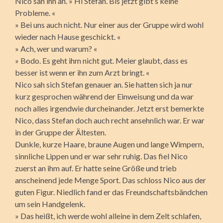
Nico sah ihn an. » Hi Stefan. Bis jetzt gibt’s keine
Probleme. «
» Bei uns auch nicht. Nur einer aus der Gruppe wird wohl
wieder nach Hause geschickt. «
» Ach, wer und warum? «
» Bodo. Es geht ihm nicht gut. Meier glaubt, dass es
besser ist wenn er ihn zum Arzt bringt. «
Nico sah sich Stefan genauer an. Sie hatten sich ja nur
kurz gesprochen während der Einweisung und da war
noch alles irgendwie durcheinander. Jetzt erst bemerkte
Nico, dass Stefan doch auch recht ansehnlich war. Er war
in der Gruppe der Ältesten.
Dunkle, kurze Haare, braune Augen und lange Wimpern,
sinnliche Lippen und er war sehr ruhig. Das fiel Nico
zuerst an ihm auf. Er hatte seine Größe und trieb
anscheinend jede Menge Sport. Das schloss Nico aus der
guten Figur. Niedlich fand er das Freundschaftsbändchen
um sein Handgelenk.
» Das heißt, ich werde wohl alleine in dem Zelt schlafen,