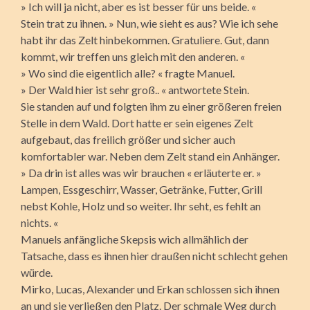
» Ich will ja nicht, aber es ist besser für uns beide. «
Stein trat zu ihnen. » Nun, wie sieht es aus? Wie ich sehe
habt ihr das Zelt hinbekommen. Gratuliere. Gut, dann
kommt, wir treffen uns gleich mit den anderen. «
» Wo sind die eigentlich alle? « fragte Manuel.
» Der Wald hier ist sehr groß.. « antwortete Stein.
Sie standen auf und folgten ihm zu einer größeren freien
Stelle in dem Wald. Dort hatte er sein eigenes Zelt
aufgebaut, das freilich größer und sicher auch
komfortabler war. Neben dem Zelt stand ein Anhänger.
» Da drin ist alles was wir brauchen « erläuterte er. »
Lampen, Essgeschirr, Wasser, Getränke, Futter, Grill
nebst Kohle, Holz und so weiter. Ihr seht, es fehlt an
nichts. «
Manuels anfängliche Skepsis wich allmählich der
Tatsache, dass es ihnen hier draußen nicht schlecht gehen
würde.
Mirko, Lucas, Alexander und Erkan schlossen sich ihnen
an und sie verließen den Platz. Der schmale Weg durch