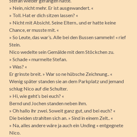
Stefan wieder gefangen hatte.
» Nein, nicht mehr. Er ist ausgewandert. «
» Toll. Hat er dich sitzen lassen? «
» Nicht mit Absicht. Seine Eltern.. und er hatte keine
Chance, er musste mit. «
» So Leute, das war’s. Alle bei den Bussen sammeln! « rief
Stein.
Nico wedelte sein Gemälde mit dem Stöckchen zu.
» Schade « murmelte Stefan.
» Was? «
Er grinste breit. » War so ne hübsche Zeichnung.. «
Wenig später standen sie an dem Parkplatz und jemand
schlug Nico auf die Schulter.
» Hi, wie geht’s bei euch? «
Bernd und Jochen standen neben ihm.
» Oh hallo ihr zwei. Soweit ganz gut, und bei euch? «
Die beiden strahlten sich an. » Sind in einem Zelt.. «
» Na, alles andere wäre ja auch ein Unding « entgegnete
Nico.