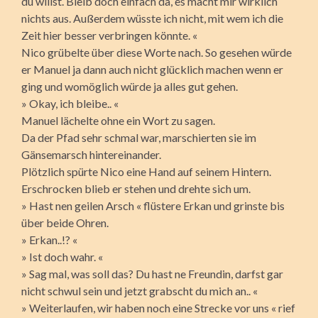
du willst. Bleib doch einfach da, es macht mir wirklich
nichts aus. Außerdem wüsste ich nicht, mit wem ich die
Zeit hier besser verbringen könnte. «
Nico grübelte über diese Worte nach. So gesehen würde
er Manuel ja dann auch nicht glücklich machen wenn er
ging und womöglich würde ja alles gut gehen.
» Okay, ich bleibe.. «
Manuel lächelte ohne ein Wort zu sagen.
Da der Pfad sehr schmal war, marschierten sie im
Gänsemarsch hintereinander.
Plötzlich spürte Nico eine Hand auf seinem Hintern.
Erschrocken blieb er stehen und drehte sich um.
» Hast nen geilen Arsch « flüstere Erkan und grinste bis
über beide Ohren.
» Erkan..!? «
» Ist doch wahr. «
» Sag mal, was soll das? Du hast ne Freundin, darfst gar
nicht schwul sein und jetzt grabscht du mich an.. «
» Weiterlaufen, wir haben noch eine Strecke vor uns « rief