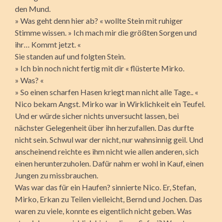
den Mund.
» Was geht denn hier ab? « wollte Stein mit ruhiger
Stimme wissen. » Ich mach mir die größten Sorgen und
ihr… Kommt jetzt. «
Sie standen auf und folgten Stein.
» Ich bin noch nicht fertig mit dir « flüsterte Mirko.
» Was? «
» So einen scharfen Hasen kriegt man nicht alle Tage.. «
Nico bekam Angst. Mirko war in Wirklichkeit ein Teufel.
Und er würde sicher nichts unversucht lassen, bei
nächster Gelegenheit über ihn herzufallen. Das durfte
nicht sein. Schwul war der nicht, nur wahnsinnig geil. Und
anscheinend reichte es ihm nicht wie allen anderen, sich
einen herunterzuholen. Dafür nahm er wohl in Kauf, einen
Jungen zu missbrauchen.
Was war das für ein Haufen? sinnierte Nico. Er, Stefan,
Mirko, Erkan zu Teilen vielleicht, Bernd und Jochen. Das
waren zu viele, konnte es eigentlich nicht geben. Was