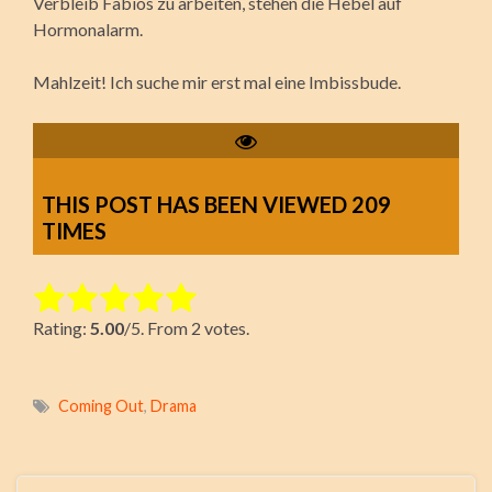
Verbleib Fabios zu arbeiten, stehen die Hebel auf
Hormonalarm.
Mahlzeit! Ich suche mir erst mal eine Imbissbude.
THIS POST HAS BEEN VIEWED
209
TIMES
Rate this item:
Rating:
5.00
/5. From 2 votes.
Submit Rating
Coming Out
,
Drama