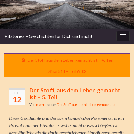
Pitstories – Geschichten für Dich und mich!
Navi
umsc
Der Stoff, aus dem Leben gemacht ist – 4. Teil
Sinai 514 – Teil 6
Der Stoff, aus dem Leben gemacht
FEB.
ist – 5. Teil
12
Von
magru
unter
Der Stoff, aus dem Leben gemacht ist
Diese Geschichte und die darin handelnden Personen sind ein
Produkt meiner Phantasie, wobei nicht auszuschließen ist,
dass ähnliche als die darin beschriebenen Handlungen bereits