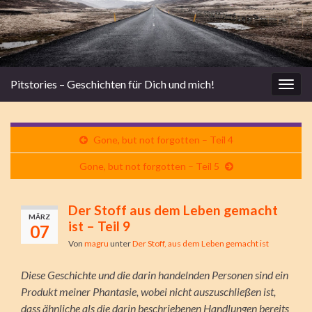
Pitstories – Geschichten für Dich und mich!
Navi
umsc
Gone, but not forgotten – Teil 4
Gone, but not forgotten – Teil 5
Der Stoff aus dem Leben gemacht
MÄRZ
ist – Teil 9
07
Von
magru
unter
Der Stoff, aus dem Leben gemacht ist
Diese Geschichte und die darin handelnden Personen sind ein
Produkt meiner Phantasie, wobei nicht auszuschließen ist,
dass ähnliche als die darin beschriebenen Handlungen bereits