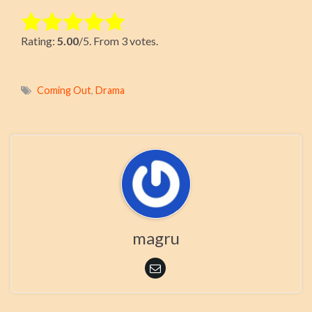
Rate this item:
Rating:
5.00
/5. From 3 votes.
Submit Rating
Coming Out
,
Drama
magru