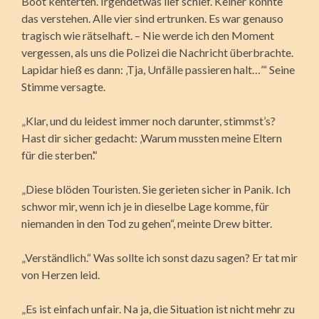
Boot kenterten. Irgendetwas lief schief. Keiner konnte
das verstehen. Alle vier sind ertrunken. Es war genauso
tragisch wie rätselhaft. – Nie werde ich den Moment
vergessen, als uns die Polizei die Nachricht überbrachte.
Lapidar hieß es dann: ‚Tja, Unfälle passieren halt…’“ Seine
Stimme versagte.
„Klar, und du leidest immer noch darunter, stimmst’s?
Hast dir sicher gedacht: ‚Warum mussten meine Eltern
für die sterben’.“
„Diese blöden Touristen. Sie gerieten sicher in Panik. Ich
schwor mir, wenn ich je in dieselbe Lage komme, für
niemanden in den Tod zu gehen“, meinte Drew bitter.
„Verständlich.“ Was sollte ich sonst dazu sagen? Er tat mir
von Herzen leid.
„Es ist einfach unfair. Na ja, die Situation ist nicht mehr zu