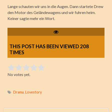
Lange schauten wir uns in die Augen. Dann startete Drew
den Motor des Geländewagens und wir fuhren heim.
Keiner sagte mehr ein Wort.
THIS POST HAS BEEN VIEWED
208
TIMES
Rate this item:
No votes yet.
Submit Rating
Drama
,
Lovestory