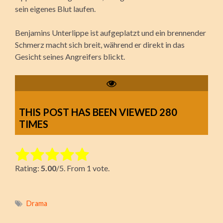
sein eigenes Blut laufen.
Benjamins Unterlippe ist aufgeplatzt und ein brennender
Schmerz macht sich breit, während er direkt in das
Gesicht seines Angreifers blickt.
THIS POST HAS BEEN VIEWED
280
TIMES
Rate this item:
Rating:
5.00
/5. From 1 vote.
Submit Rating
Drama