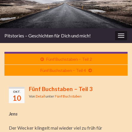
Pitstories – Geschichten für Dich und mich!
Navi
umsc
Fünf Buchstaben – Teil 2
Fünf Buchstaben – Teil 4
Fünf Buchstaben – Teil 3
OKT.
10
Von
Detail
unter
Fünf Buchstaben
Jens
Der Wecker klingelt mal wieder viel zu früh für