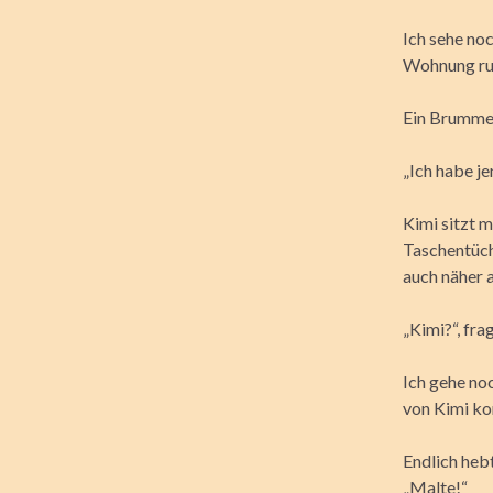
Ich sehe noc
Wohnung ruf
Ein Brummen
„Ich habe je
Kimi sitzt 
Taschentüch
auch näher a
„Kimi?“, fr
Ich gehe noc
von Kimi ko
Endlich heb
„Malte!“