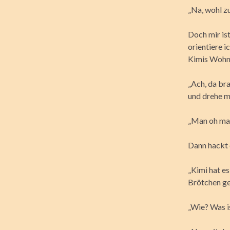
„Na, wohl zu
Doch mir ist
orientiere i
Kimis Wohnu
„Ach, da bra
und drehe m
„Man oh man,
Dann hackt 
„Kimi hat es
Brötchen geh
„Wie? Was is