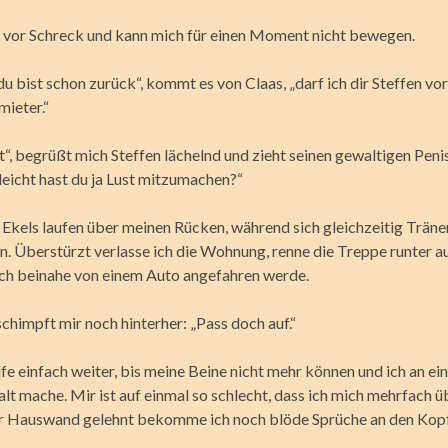
rr vor Schreck und kann mich für einen Moment nicht bewegen.
u bist schon zurück“, kommt es von Claas, „darf ich dir Steffen vor
mieter.“
t“, begrüßt mich Steffen lächelnd und zieht seinen gewaltigen Peni
lleicht hast du ja Lust mitzumachen?“
 Ekels laufen über meinen Rücken, während sich gleichzeitig Träne
n. Überstürzt verlasse ich die Wohnung, renne die Treppe runter au
ich beinahe von einem Auto angefahren werde.
chimpft mir noch hinterher: „Pass doch auf.“
fe einfach weiter, bis meine Beine nicht mehr können und ich an ei
lt mache. Mir ist auf einmal so schlecht, dass ich mich mehrfach 
r Hauswand gelehnt bekomme ich noch blöde Sprüche an den Kop