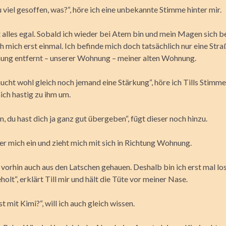
 viel gesoffen, was?“, höre ich eine unbekannte Stimme hinter mir.
 alles egal. Sobald ich wieder bei Atem bin und mein Magen sich be
ch mich erst einmal. Ich befinde mich doch tatsächlich nur eine Str
ng entfernt – unserer Wohnung – meiner alten Wohnung.
ucht wohl gleich noch jemand eine Stärkung“, höre ich Tills Stimm
ich hastig zu ihm um.
 du hast dich ja ganz gut übergeben“, fügt dieser noch hinzu.
er mich ein und zieht mich mit sich in Richtung Wohnung.
 vorhin auch aus den Latschen gehauen. Deshalb bin ich erst mal lo
olt“, erklärt Till mir und hält die Tüte vor meiner Nase.
t mit Kimi?“, will ich auch gleich wissen.