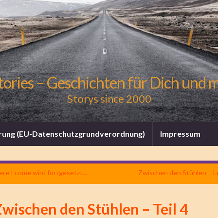
tories – Geschichten für Dich und 
Storys since 2000
rung (EU-Datenschutzgrundverordnung)
Impressum
ere I come wird fortgesetzt…
Zwischen den Stühlen – Le
wischen den Stühlen – Teil 4