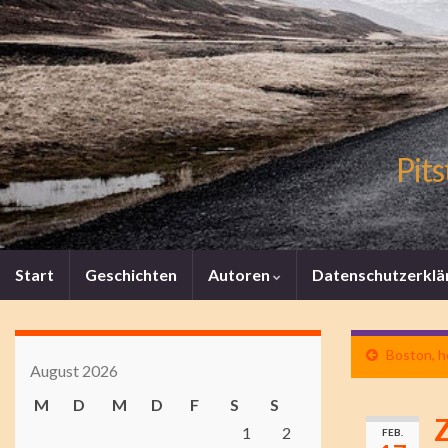
Pits
Start
Geschichten
Autoren
Datenschutzerklä
Boston, h
August 2026
M
D
M
D
F
S
S
Z
1
2
FEB.