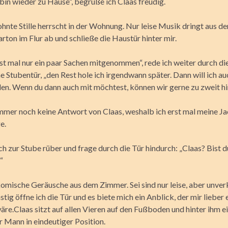
 bin wieder zu Hause“, begrüße ich Claas freudig.
nte Stille herrscht in der Wohnung. Nur leise Musik dringt aus der
arton im Flur ab und schließe die Haustür hinter mir.
st mal nur ein paar Sachen mitgenommen“, rede ich weiter durch di
e Stubentür, „den Rest hole ich irgendwann später. Dann will ich a
den. Wenn du dann auch mit möchtest, können wir gerne zu zweit hi
mer noch keine Antwort von Claas, weshalb ich erst mal meine J
e.
h zur Stube rüber und frage durch die Tür hindurch: „Claas? Bist d
“
komische Geräusche aus dem Zimmer. Sei sind nur leise, aber unve
stig öffne ich die Tür und es biete mich ein Anblick, der mir lieber 
re.Claas sitzt auf allen Vieren auf den Fußboden und hinter ihm e
 Mann in eindeutiger Position.