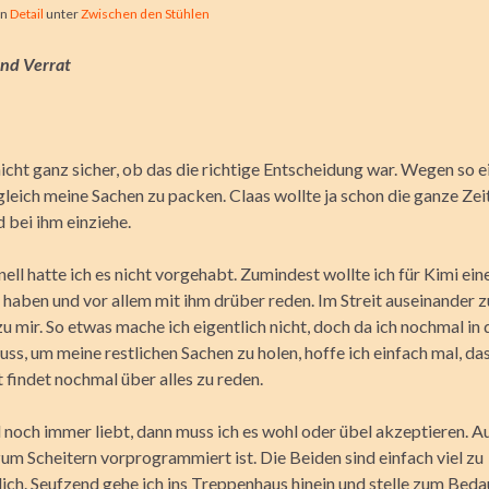
on
Detail
unter
Zwischen den Stühlen
nd Verrat
nicht ganz sicher, ob das die richtige Entscheidung war. Wegen so e
gleich meine Sachen zu packen. Claas wollte ja schon die ganze Zeit
 bei ihm einziehe.
ell hatte ich es nicht vorgehabt. Zumindest wollte ich für Kimi ein
haben und vor allem mit ihm drüber reden. Im Streit auseinander 
zu mir. So etwas mache ich eigentlich nicht, doch da ich nochmal in 
, um meine restlichen Sachen zu holen, hoffe ich einfach mal, das
 findet nochmal über alles zu reden.
l noch immer liebt, dann muss ich es wohl oder übel akzeptieren. A
um Scheitern vorprogrammiert ist. Die Beiden sind einfach viel zu
ich. Seufzend gehe ich ins Treppenhaus hinein und stelle zum Bedau