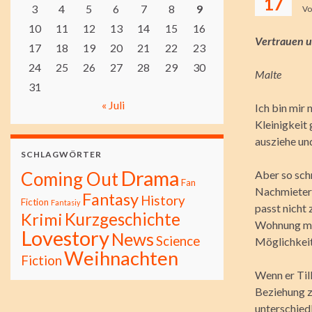
17
3
4
5
6
7
8
9
V
10
11
12
13
14
15
16
Vertrauen u
17
18
19
20
21
22
23
24
25
26
27
28
29
30
Malte
31
« Juli
Ich bin mir 
Kleinigkeit 
ausziehe und
SCHLAGWÖRTER
Drama
Coming Out
Aber so schn
Fan
Nachmieter 
Fantasy
History
Fiction
Fantasiy
passt nicht 
Kurzgeschichte
Krimi
Wohnung muss
Lovestory
News
Science
Möglichkeit
Weihnachten
Fiction
Wenn er Til
Beziehung z
unterschiedl