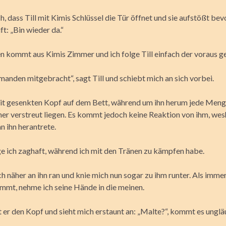
h, dass Till mit Kimis Schlüssel die Tür öffnet und sie aufstößt bevo
t: „Bin wieder da.“
 kommt aus Kimis Zimmer und ich folge Till einfach der voraus ge
manden mitgebracht“, sagt Till und schiebt mich an sich vorbei.
mit gesenkten Kopf auf dem Bett, während um ihn herum jede Men
er verstreut liegen. Es kommt jedoch keine Reaktion von ihm, wes
n ihn herantrete.
age ich zaghaft, während ich mit den Tränen zu kämpfen habe.
h näher an ihn ran und knie mich nun sogar zu ihm runter. Als imme
mmt, nehme ich seine Hände in die meinen.
t er den Kopf und sieht mich erstaunt an: „Malte?“, kommt es unglä