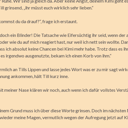
 Ruhe. Wir sind ja gleich da. Aber keine Angst, deinem Kimi geht es
ll grinsend, „ihr müsst euch wirklich sehr lieben.“
ommst du da drauf?“, frage ich erstaunt.
och ein Blinder! Die Tatsache wie Eifersüchtig ihr seid, wenn der 
oder wie du auf mich reagiert hast, nur weil ich nett sein wollte. Da
ass ich absolut keine Chancen bei Kimi mehr habe. Trotz dass es i
h es irgendwo ausgenutzte, bekam ich einen Korb von ihm.“
rmlich an Tills Lippen und lasse jedes Wort was er zu mir sagt wirk
nung ankommen, hält Till kurz inne.
it meiner Nase klären wir noch, auch wenn ich dafür vollstes Verst
inem Grund muss ich über diese Worte grinsen. Doch im nächste
 wieder meine Magen, vermutlich wegen der Aufregung jetzt auf K