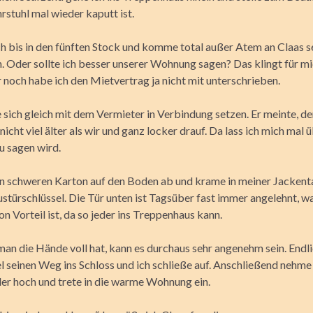
rstuhl mal wieder kaputt ist.
ich bis in den fünften Stock und komme total außer Atem an Claas s
 Oder sollte ich besser unserer Wohnung sagen? Das klingt für mi
 noch habe ich den Mietvertrag ja nicht mit unterschrieben.
 sich gleich mit dem Vermieter in Verbindung setzen. Er meinte, d
nicht viel älter als wir und ganz locker drauf. Da lass ich mich mal 
u sagen wird.
den schweren Karton auf den Boden ab und krame in meiner Jacken
türschlüssel. Die Tür unten ist Tagsüber fast immer angelehnt, wa
on Vorteil ist, da so jeder ins Treppenhaus kann.
an die Hände voll hat, kann es durchaus sehr angenehm sein. Endli
l seinen Weg ins Schloss und ich schließe auf. Anschließend nehme
er hoch und trete in die warme Wohnung ein.