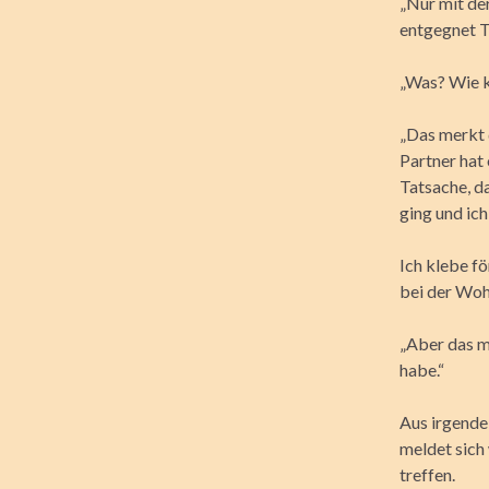
„Nur mit der
entgegnet Ti
„Was? Wie k
„Das merkt d
Partner hat 
Tatsache, d
ging und ic
Ich klebe fö
bei der Woh
„Aber das m
habe.“
Aus irgende
meldet sich
treffen.