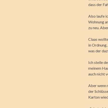
dass der Fah
Also laufe 
Wohnung an.
zu neu. Aber
Claas wollte
in Ordnung, 
was der daz
Ich stelle 
meinem Haus
auch nicht v
Aber wenn m
der Schlüsse
Karton wied