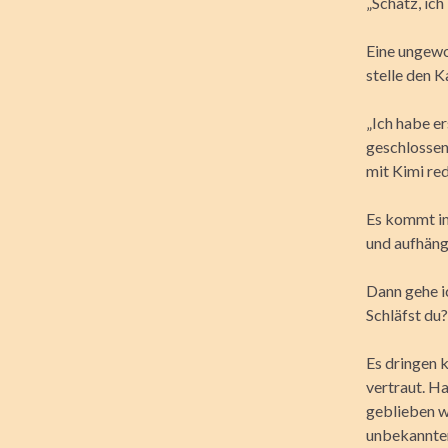
„Schatz, ich
Eine ungewoh
stelle den K
„Ich habe er
geschlossen
mit Kimi re
Es kommt im
und aufhäng
Dann gehe ic
Schläfst du?
Es dringen 
vertraut. Ha
geblieben wä
unbekannter