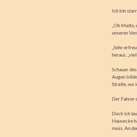
Ich bin sta
„Oh Malte, d
unseren Ver
„Sehr erfreu
heraus, „vie
Schauer des
Augen bilde
Straße, wo 
Der Fahrer s
Doch ich lau
Hausecke ha
muss. An de