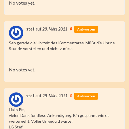
No votes yet.
Submit Rating
stef
auf
28. März 2011
#
Antworten
Seh gerade die Uhrzeit des Kommentares. Müßt die Uhr ne
Stunde vorstellen und nicht zurück.
Rate this item:
No votes yet.
Submit Rating
stef
auf
28. März 2011
#
Antworten
Hallo Pit,
vielen Dank für diese Ankündigung. Bin gespannt wie es
weitergeht. Voller Ungeduld warte!
LG Stef