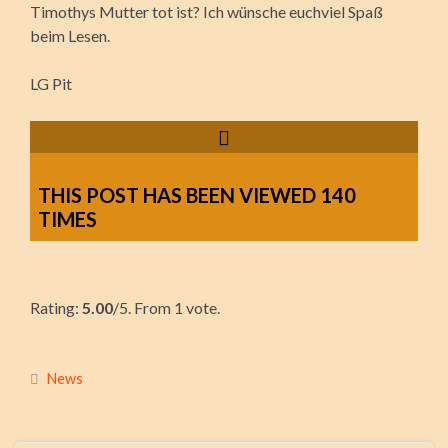
Timothys Mutter tot ist? Ich wünsche euchviel Spaß
beim Lesen.
LG Pit
THIS POST HAS BEEN VIEWED
140
TIMES
Rate this item:
Rating:
Submit Rating
5.00
/5. From 1 vote.
News