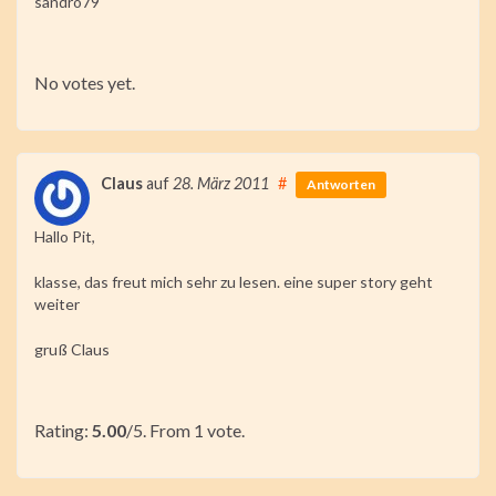
sandro79
Rate this item:
No votes yet.
Submit Rating
Claus
auf
28. März 2011
#
Antworten
Hallo Pit,
klasse, das freut mich sehr zu lesen. eine super story geht
weiter
gruß Claus
Rate this item:
Rating:
Submit Rating
5.00
/5. From 1 vote.