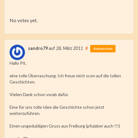
Rate this item:
No votes yet.
Submit Rating
sandro79
auf
28. März 2011
#
Antworten
Hallo Pit,
eine tolle Überraschung. Ich freue mich scon auf die tollen
Geschichten.
Vielen Dank schon vorab dafür.
Eine für uns tolle Idee die Geschichte schon jetzt
weiterzuführen.
Einen ungeduldigen Gruss aus Freiburg (pfuiaber auch !!!)