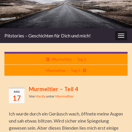
Pitstories – Geschichten für Dich und mich!
Navi
umsc
Murmeltier – Tag 3
Murmeltier – Tag 5
Murmeltier – Teil 4
MAI
17
Von
Hardy
unter
Murmeltier
Ich wurde durch ein Geräusch wach, öffnete meine Augen
und sah etwas blitzen. Wird sicher eine Spiegelung
gewesen sein. Aber dieses Blenden lies mich erst einige