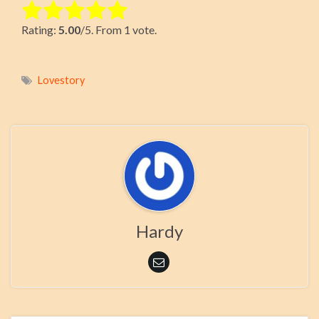
Rate this item:
Rating:
5.00
/5. From 1 vote.
Submit Rating
Lovestory
Hardy