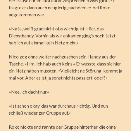
der Pause nur im Notfall anzusprechen. »Was gibt’s?«,
fragte er dann auch neugierig, nachdem er bei Roko
angekommen war.
»Na ja, weiß grad nicht obs wichtig ist. Hier, das
Diensthandy. Vorhin als wir ankamen ging’s noch, jetzt
hab ich auf einmal kein Netz mehr.«
Nico zog ohne weiter nachzusehen sein Handy aus der
Tasche. »Hm. Ich hab auch keins.« Er wusste, dass sie hier
ein Netz haben mussten. »Vielleicht ne Störung, kommt ja
mal vor. Aber es ist ja sonst nichts passiert, oder?«
»Nee, ich dacht nur.«
»Ist schon okay, das war durchaus richtig. Und nun
schließ wieder zur Gruppe auf.«
Roko nickte und rannte der Gruppe hinterher, die ohne