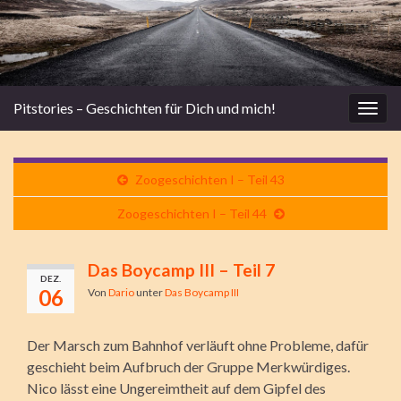
Pitstories – Geschichten für Dich und mich!
Navi
umsc
Zoogeschichten I – Teil 43
Zoogeschichten I – Teil 44
Das Boycamp III – Teil 7
DEZ.
06
Von
Dario
unter
Das Boycamp III
Der Marsch zum Bahnhof verläuft ohne Probleme, dafür
geschieht beim Aufbruch der Gruppe Merkwürdiges.
Nico lässt eine Ungereimtheit auf dem Gipfel des