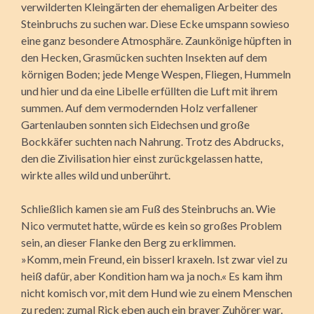
verwilderten Kleingärten der ehemaligen Arbeiter des
Steinbruchs zu suchen war. Diese Ecke umspann sowieso
eine ganz besondere Atmosphäre. Zaunkönige hüpften in
den Hecken, Grasmücken suchten Insekten auf dem
körnigen Boden; jede Menge Wespen, Fliegen, Hummeln
und hier und da eine Libelle erfüllten die Luft mit ihrem
summen. Auf dem vermodernden Holz verfallener
Gartenlauben sonnten sich Eidechsen und große
Bockkäfer suchten nach Nahrung. Trotz des Abdrucks,
den die Zivilisation hier einst zurückgelassen hatte,
wirkte alles wild und unberührt.
Schließlich kamen sie am Fuß des Steinbruchs an. Wie
Nico vermutet hatte, würde es kein so großes Problem
sein, an dieser Flanke den Berg zu erklimmen.
»Komm, mein Freund, ein bisserl kraxeln. Ist zwar viel zu
heiß dafür, aber Kondition ham wa ja noch.« Es kam ihm
nicht komisch vor, mit dem Hund wie zu einem Menschen
zu reden; zumal Rick eben auch ein braver Zuhörer war,