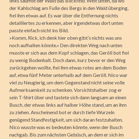
links säumte der Wald das Blickfeld. Weit unten, da wo
der Kahlschlag am Fuße des Bergs in den Wald überging,
fiel ihm etwas auf. Es war über die Entfernung nichts
detailliertes zu erkennen, aber irgendetwas dort unten
passte einfach nicht ins Bild.
»Komm, Rick, ich denk hier oben gibt’s nichts was uns
noch aufhalten könnte.« Den direkten Weg nach unten
musste er sich aus dem Kopf schlagen, das Geröll bot fiel
zu wenig Bodenhalt. Doch dann, kurz bevor er den Weg
zurückgehen wollte, fiel ihm etwas rotes am dem Boden
auf, etwa fünf Meter unterhalb auf dem Geröll. Nico war
viel zu Neugierig, um dem Gegenstand nicht seine volle
Aufmerksamkeit zu schenken. Vorsichtshalber zog er
sein T-Shirt über und tastete sich dann langsam an einen
Busch, der etwas links auf halber Höhe stand, um an ihm
zu ziehen. Anscheinend bot er durch tiefe Wurzeln
genügend Standfestigkeit, um sich daran festzuhalten.
Nico wusste was es bedeuten könnte, wenn der Busch
nachgab. Bis zum nächsten Gebüsch, an dem er sich im