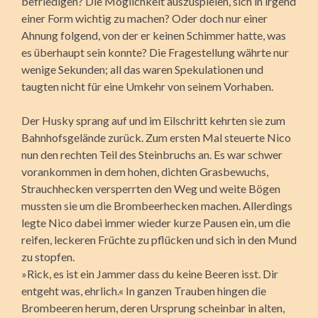
befriedigen? Die Möglichkeit auszuspielen, sich in irgend
einer Form wichtig zu machen? Oder doch nur einer
Ahnung folgend, von der er keinen Schimmer hatte, was
es überhaupt sein konnte? Die Fragestellung währte nur
wenige Sekunden; all das waren Spekulationen und
taugten nicht für eine Umkehr von seinem Vorhaben.
Der Husky sprang auf und im Eilschritt kehrten sie zum
Bahnhofsgelände zurück. Zum ersten Mal steuerte Nico
nun den rechten Teil des Steinbruchs an. Es war schwer
vorankommen in dem hohen, dichten Grasbewuchs,
Strauchhecken versperrten den Weg und weite Bögen
mussten sie um die Brombeerhecken machen. Allerdings
legte Nico dabei immer wieder kurze Pausen ein, um die
reifen, leckeren Früchte zu pflücken und sich in den Mund
zu stopfen.
»Rick, es ist ein Jammer dass du keine Beeren isst. Dir
entgeht was, ehrlich.« In ganzen Trauben hingen die
Brombeeren herum, deren Ursprung scheinbar in alten,