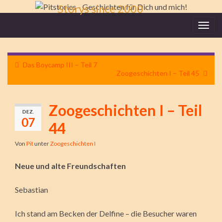
Storys since 2000
Navi
umsc
Das Boycamp III – Teil 7
Zoogeschichten I – Teil 45
Zoogeschichten I – Teil
DEZ.
07
44
Von
Pit
unter
Zoogeschichten I
Neue und alte Freundschaften
Sebastian
Ich stand am Becken der Delfine – die Besucher waren