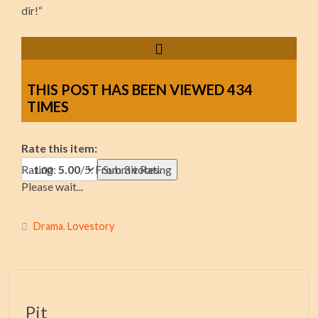
dir!“
THIS POST HAS BEEN VIEWED
434
TIMES
Rate this item:
Rating:
5.00
/5. From 3 votes.
Submit Rating
Please wait...
Drama
,
Lovestory
Pit