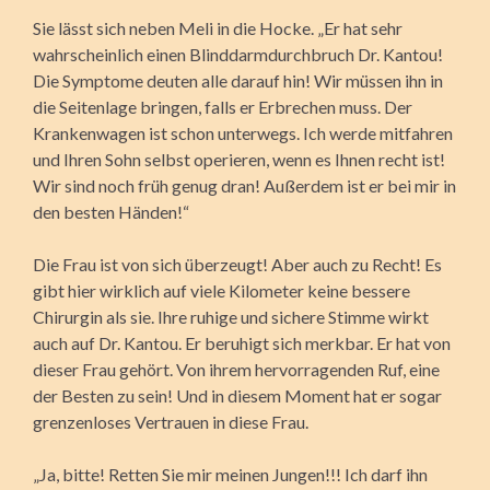
Sie lässt sich neben Meli in die Hocke. „Er hat sehr
wahrscheinlich einen Blinddarmdurchbruch Dr. Kantou!
Die Symptome deuten alle darauf hin! Wir müssen ihn in
die Seitenlage bringen, falls er Erbrechen muss. Der
Krankenwagen ist schon unterwegs. Ich werde mitfahren
und Ihren Sohn selbst operieren, wenn es Ihnen recht ist!
Wir sind noch früh genug dran! Außerdem ist er bei mir in
den besten Händen!“
Die Frau ist von sich überzeugt! Aber auch zu Recht! Es
gibt hier wirklich auf viele Kilometer keine bessere
Chirurgin als sie. Ihre ruhige und sichere Stimme wirkt
auch auf Dr. Kantou. Er beruhigt sich merkbar. Er hat von
dieser Frau gehört. Von ihrem hervorragenden Ruf, eine
der Besten zu sein! Und in diesem Moment hat er sogar
grenzenloses Vertrauen in diese Frau.
„Ja, bitte! Retten Sie mir meinen Jungen!!! Ich darf ihn