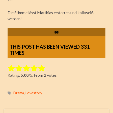
***
Die Stimme lässt Matthias erstarren und kalkweiß
werden!
THIS POST HAS BEEN VIEWED
331
TIMES
Rate this item:
Rating:
5.00
/5. From 2 votes.
Submit Rating
Drama
,
Lovestory