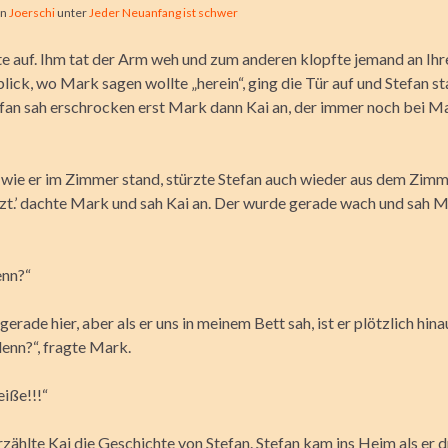
on
Joerschi
unter
Jeder Neuanfang ist schwer
 auf. Ihm tat der Arm weh und zum anderen klopfte jemand an Ihre
ick, wo Mark sagen wollte „herein“, ging die Tür auf und Stefan s
fan sah erschrocken erst Mark dann Kai an, der immer noch bei M
h wie er im Zimmer stand, stürzte Stefan auch wieder aus dem Zimm
tzt.’ dachte Mark und sah Kai an. Der wurde gerade wach und sah 
enn?“
gerade hier, aber als er uns in meinem Bett sah, ist er plötzlich hin
denn?“, fragte Mark.
eiße!!!“
zählte Kai die Geschichte von Stefan. Stefan kam ins Heim als er 