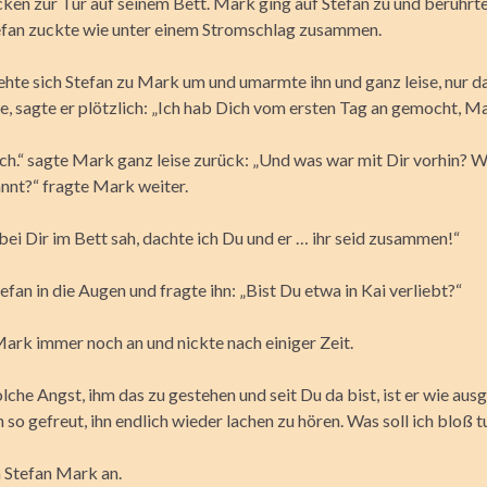
ken zur Tür auf seinem Bett. Mark ging auf Stefan zu und berührte
tefan zuckte wie unter einem Stromschlag zusammen.
rehte sich Stefan zu Mark um und umarmte ihn und ganz leise, nur 
e, sagte er plötzlich: „Ich hab Dich vom ersten Tag an gemocht, Ma
uch.“ sagte Mark ganz leise zurück: „Und was war mit Dir vorhin? 
nnt?“ fragte Mark weiter.
 bei Dir im Bett sah, dachte ich Du und er … ihr seid zusammen!“
fan in die Augen und fragte ihn: „Bist Du etwa in Kai verliebt?“
Mark immer noch an und nickte nach einiger Zeit.
olche Angst, ihm das zu gestehen und seit Du da bist, ist er wie au
 so gefreut, ihn endlich wieder lachen zu hören. Was soll ich bloß t
 Stefan Mark an.