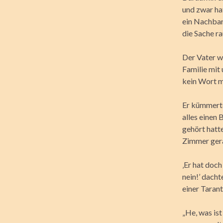
und zwar hat
ein Nachbar
die Sache ra
Der Vater w
Familie mit
kein Wort m
Er kümmerte
alles einen
gehört hatt
Zimmer gera
‚Er hat doc
nein!’ dach
einer Tarant
„He, was ist