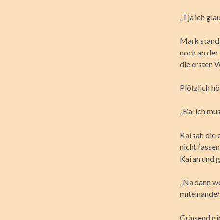
„Tja ich gl
Mark stand 
noch an der
die ersten W
Plötzlich h
„Kai ich mus
Kai sah die
nicht fassen
Kai an und g
„Na dann we
miteinander
Grinsend gi