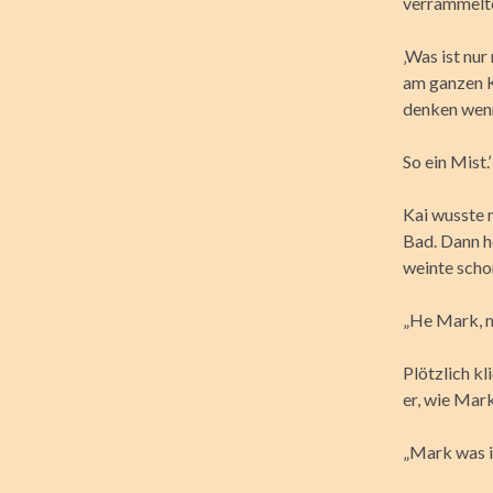
verrammelte
‚Was ist nur
am ganzen Kö
denken wenn
So ein Mist
Kai wusste n
Bad. Dann h
weinte schon
„He Mark, m
Plötzlich kl
er, wie Mark
„Mark was is