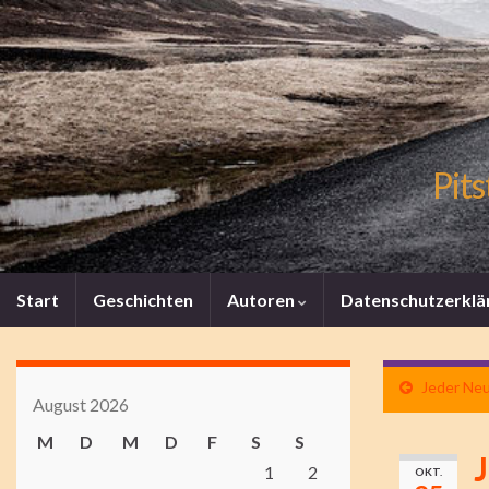
Pits
Start
Geschichten
Autoren
Datenschutzerklä
Jeder Neu
August 2026
M
D
M
D
F
S
S
J
1
2
OKT.