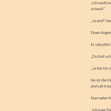
„Ich weiß es
schwul!“
„Ja und? Und
Einen Augen
Er sah plötz
„Du bist sc
„Ja bin ich,
Sie ist die 
und sah tra
Nun nahm Ma
„Ich mag Dic