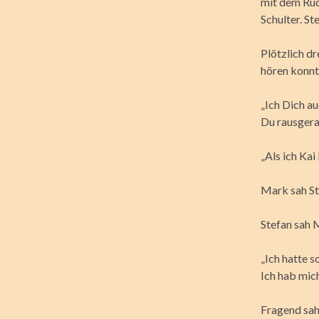
mit dem Rüc
Schulter. S
Plötzlich d
hören konnt
„Ich Dich a
Du rausgera
„Als ich Kai
Mark sah Ste
Stefan sah 
„Ich hatte s
Ich hab mich
Fragend sah