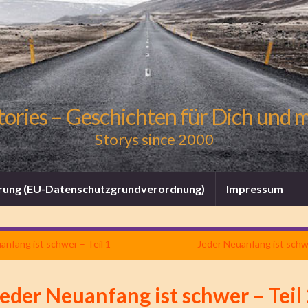
tories – Geschichten für Dich und 
Storys since 2000
rung (EU-Datenschutzgrundverordnung)
Impressum
anfang ist schwer – Teil 1
Jeder Neuanfang ist schwe
eder Neuanfang ist schwer – Teil