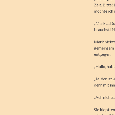
Zeit. Bitte
möchte ich n
„Mark ….Du f
brauchst! N
Mark nickte
gemeinsam a
entgegen.
„Hallo, habt
„Ja, der ist
denn mit ihm
„Ach nichts,
Sie klopften