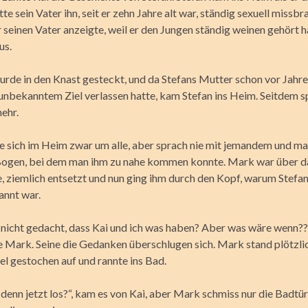
te sein Vater ihn, seit er zehn Jahre alt war, ständig sexuell missbr
 seinen Vater anzeigte, weil er den Jungen ständig weinen gehört 
us.
urde in den Knast gesteckt, und da Stefans Mutter schon vor Jahre
 unbekanntem Ziel verlassen hatte, kam Stefan ins Heim. Seitdem s
ehr.
 sich im Heim zwar um alle, aber sprach nie mit jemandem und m
 Bogen, bei dem man ihm zu nahe kommen konnte. Mark war über da
e, ziemlich entsetzt und nun ging ihm durch den Kopf, warum Stefa
nnt war.
h nicht gedacht, dass Kai und ich was haben? Aber was wäre wenn?
te Mark. Seine die Gedanken überschlugen sich. Mark stand plötzli
el gestochen auf und rannte ins Bad.
 denn jetzt los?“, kam es von Kai, aber Mark schmiss nur die Badtü