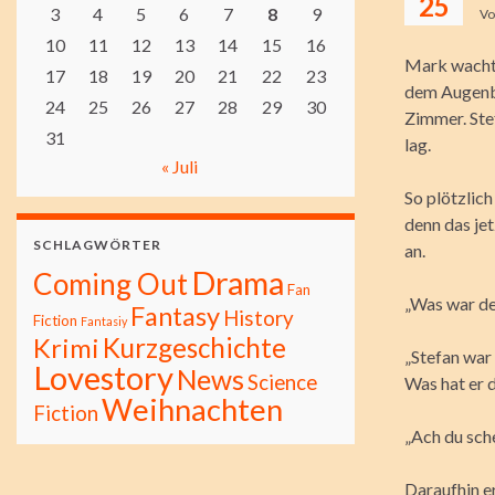
25
3
4
5
6
7
8
9
V
10
11
12
13
14
15
16
Mark wachte
17
18
19
20
21
22
23
dem Augenbl
24
25
26
27
28
29
30
Zimmer. Ste
31
lag.
« Juli
So plötzlic
denn das je
SCHLAGWÖRTER
an.
Drama
Coming Out
Fan
„Was war d
Fantasy
History
Fiction
Fantasiy
Kurzgeschichte
Krimi
„Stefan war 
Lovestory
News
Science
Was hat er 
Weihnachten
Fiction
„Ach du sch
Daraufhin er