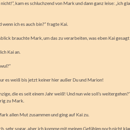
 nicht!“, kam es schluchzend von Mark und dann ganz leise: „ich gl
 wenn ich es auch bin?“ fragte Kai.
blick brauchte Mark, um das zu verarbeiten, was eben Kai gesagt 
lich Kai an.
hwul?“
 nur es weiß bis jetzt keiner hier außer Du und Marion!
Einzige, die es seit einem Jahr weiß! Und nun wie soll’s weitergehen?“
urig zu Mark.
rk allen Mut zusammen und ging auf Kai zu.
h, sehr sogar, aber ich komme mit meinen Gefühlen noch nicht klar