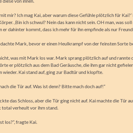
 diese von innen.
 mit mir? Ich mag Kai, aber warum diese Gefühle plötzlich für Kai?’ 
rper. ‚Bin ich schwul? Nein das kann nicht sein. OH man, was soll 
 er dahinter kommt, dass ich mehr für ihn empfinde als nur Freund
.’ dachte Mark, bevor er einen Heulkrampf von der feinsten Sorte 
icht, was mit Mark los war. Mark sprang plötzlich auf und rannte 
örte er plötzlich aus dem Bad Geräusche, die ihm gar nicht gefiele
 wieder. Kai stand auf, ging zur Badtür und klopfte.
ach die Tür auf. Was ist denn? Bitte mach doch auf!“
ickte das Schloss, aber die Tür ging nicht auf. Kai machte die Tür a
 total verheult vor ihm stand.
t los?“, fragte Kai.