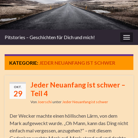
Pitstories – Geschichten für Dich und mich!
Navi
umsc
KATEGORIE:
JEDER NEUANFANG IST SCHWER
Jeder Neuanfang ist schwer –
OKT.
29
Teil 4
Von
Joerschi
unter
Jeder Neuanfang ist schwer
Der Wecker machte einen höllischen Lärm, von dem
Mark aufgeweckt wurde. „Oh Mann, kann das Ding nicht
einfach mal vergessen, anzugehen?“ – mit diesem
Gedanken wachte Mark auf. Mark stand auf und dachte