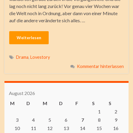
lag noch nicht lang zurück! Vor genau vier Wochen war
die Welt noch in Ordnung, aber dann von einer Minute
auf die andere veränderte sich alles. …
Weiterlesen
Drama
,
Lovestory
Kommentar hinterlassen
August 2026
M
D
M
D
F
S
S
1
2
3
4
5
6
7
8
9
10
11
12
13
14
15
16