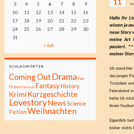
11
3
4
5
6
7
8
9
V
10
11
12
13
14
15
16
Hallo Ihr L
17
18
19
20
21
22
23
wissen ja au
24
25
26
27
28
29
30
neue Story v
31
meine Art i
« Juli
passiert. ^
meiner Stor
SCHLAGWÖRTER
Ich stand hie
Drama
Coming Out
des jungen Pia
Fan
Trotzdem woll
Fantasy
History
Fiction
Fantasiy
Feierabend m
Kurzgeschichte
Krimi
hatte ich mich
Lovestory
News
Science
ihrem Studium
Weihnachten
Fiction
Eigentlich ha
bisher nichts