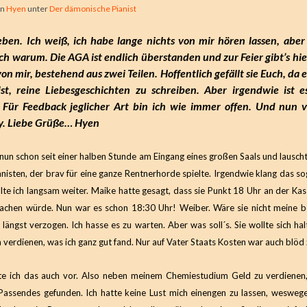
on
Hyen
unter
Der dämonische Pianist
ieben. Ich weiß, ich habe lange nichts von mir hören lassen, aber
ch warum. Die AGA ist endlich überstanden und zur Feier gibt’s hie
on mir, bestehend aus zwei Teilen. Hoffentlich gefällt sie Euch, da e
st, reine Liebesgeschichten zu schreiben. Aber irgendwie ist e
^ Für Feedback jeglicher Art bin ich wie immer offen. Und nun v
y. Liebe Grüße… Hyen
r nun schon seit einer halben Stunde am Eingang eines großen Saals und lausch
nisten, der brav für eine ganze Rentnerhorde spielte. Irgendwie klang das sog
te ich langsam weiter. Maike hatte gesagt, dass sie Punkt 18 Uhr an der Ka
achen würde. Nun war es schon 18:30 Uhr! Weiber. Wäre sie nicht meine be
 längst verzogen. Ich hasse es zu warten. Aber was soll´s. Sie wollte sich h
 verdienen, was ich ganz gut fand. Nur auf Vater Staats Kosten war auch blöd 
tte ich das auch vor. Also neben meinem Chemiestudium Geld zu verdienen,
 Passendes gefunden. Ich hatte keine Lust mich einengen zu lassen, wesweg