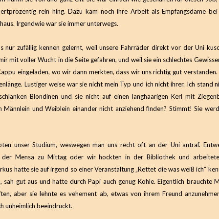
dertprozentig rein hing. Dazu kam noch ihre Arbeit als Empfangsdame bei
haus. Irgendwie war sie immer unterwegs.
s nur zufällig kennen gelernt, weil unsere Fahrräder direkt vor der Uni kus
t mir mit voller Wucht in die Seite gefahren, und weil sie ein schlechtes Gewiss
Cappu eingeladen, wo wir dann merkten, dass wir uns richtig gut verstanden. 
enlänge. Lustiger weise war sie nicht mein Typ und ich nicht ihrer. Ich stand 
schlanken Blondinen und sie nicht auf einen langhaarigen Kerl mit Ziegen
n Männlein und Weiblein einander nicht anziehend finden? Stimmt! Sie wer
ebten unser Studium, weswegen man uns recht oft an der Uni antraf. Entw
der Mensa zu Mittag oder wir hockten in der Bibliothek und arbeitet
kus hatte sie auf irgend so einer Veranstaltung „Rettet die was weiß ich“ ken
a, sah gut aus und hatte durch Papi auch genug Kohle. Eigentlich brauchte M
ften, aber sie lehnte es vehement ab, etwas von ihrem Freund anzunehme
ch unheimlich beeindruckt.