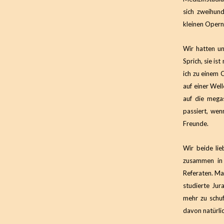
sich zweihun
kleinen Opern
Wir hatten un
Sprich, sie is
ich zu einem 
auf einer Well
auf die mega
passiert, wen
Freunde.
Wir beide li
zusammen in 
Referaten. Mar
studierte Jur
mehr zu schu
davon natürli