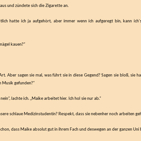
 aus und zündete sich die Zigarette an.
tlich hatte ich ja aufgehört, aber immer wenn ich aufgeregt bin, kann ich’s
rnägel kauen?“
 Art. Aber sagen sie mal, was führt sie in diese Gegend? Sagen sie bloß, sie h
en Musik gefunden?“
in“, lachte ich. „Maike arbeitet hier. Ich hol sie nur ab.“
nsere schlaue Medizinstudentin? Respekt, dass sie nebenher noch arbeiten geh
schon, dass Maike absolut gut in ihrem Fach und deswegen an der ganzen Uni