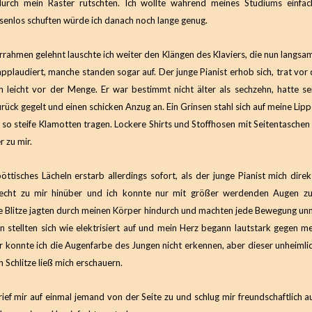
urch mein Raster rutschten. Ich wollte während meines Studiums einfa
senlos schuften würde ich danach noch lange genug.
rahmen gelehnt lauschte ich weiter den Klängen des Klaviers, die nun langsa
pplaudiert, manche standen sogar auf. Der junge Pianist erhob sich, trat vor
h leicht vor der Menge. Er war bestimmt nicht älter als sechzehn, hatte s
rück gegelt und einen schicken Anzug an. Ein Grinsen stahl sich auf meine Lipp
e so steife Klamotten tragen. Lockere Shirts und Stoffhosen mit Seitentaschen
 zu mir.
öttisches Lächeln erstarb allerdings sofort, als der junge Pianist mich direk
lrecht zu mir hinüber und ich konnte nur mit größer werdenden Augen zu
e Blitze jagten durch meinen Körper hindurch und machten jede Bewegung un
 stellten sich wie elektrisiert auf und mein Herz begann lautstark gegen m
r konnte ich die Augenfarbe des Jungen nicht erkennen, aber dieser unheimlic
 Schlitze ließ mich erschauern.
 rief mir auf einmal jemand von der Seite zu und schlug mir freundschaftlich au