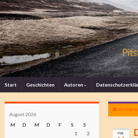
Pits
Start
Geschichten
Autoren
Datenschutzerklä
Kochgesch
August 2026
M
D
M
D
F
S
S
1
2
FEB.