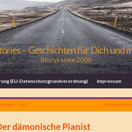
tories – Geschichten für Dich und 
Storys since 2000
rung (EU-Datenschutzgrundverordnung)
Impressum
ichten – Teil 7
Kochgeschichte
Der dämonische Pianist