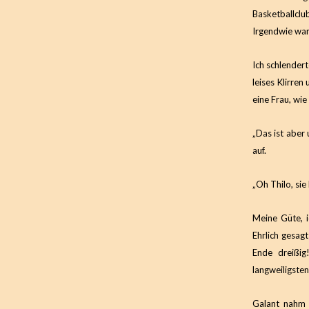
Basketballcl
Irgendwie war
Ich schlender
leises Klirren
eine Frau, wie
„Das ist aber 
auf.
„Oh Thilo, sie
Meine Güte, i
Ehrlich gesagt
Ende dreißig
langweiligste
Galant nahm 