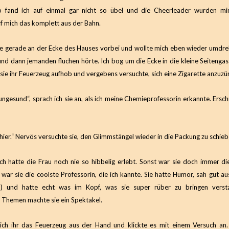
ub fand ich auf einmal gar nicht so übel und die Cheerleader wurden mir
f mich das komplett aus der Bahn.
te gerade an der Ecke des Hauses vorbei und wollte mich eben wieder umdrehe
 und dann jemanden fluchen hörte. Ich bog um die Ecke in die kleine Seitenga
 sie ihr Feuerzeug aufhob und vergebens versuchte, sich eine Zigarette anzuzü
ungesund“, sprach ich sie an, als ich meine Chemieprofessorin erkannte. Ersc
 hier.“ Nervös versuchte sie, den Glimmstängel wieder in die Packung zu schieb
ch hatte die Frau noch nie so hibbelig erlebt. Sonst war sie doch immer di
 war sie die coolste Professorin, die ich kannte. Sie hatte Humor, sah gut a
!) und hatte echt was im Kopf, was sie super rüber zu bringen vers
n Themen machte sie ein Spektakel.
ich ihr das Feuerzeug aus der Hand und klickte es mit einem Versuch an.