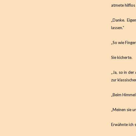
atmete hilflos
„Danke. Eigen
lassen.“
„So wie Finge
Sie kicherte.
„Ja, so in der
zur klassisch
„Beim Himmel ne
„Meinen sie u
Erwähnte ich 