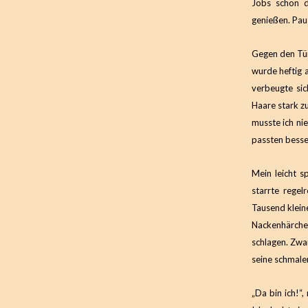
Jobs schon d
genießen. Pau
Gegen den Tür
wurde heftig a
verbeugte sic
Haare stark zu
musste ich ni
passten besser
Mein leicht sp
starrte rege
Tausend klein
Nackenhärchen
schlagen. Zwa
seine schmalen
„Da bin ich!“,