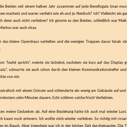
die Beiden seit einem halben Jahr zusammen auf jede Benefizgala (man muss
n machen) und waren verliebt wie eh und je. Neidisch? Ich? Vielleicht ein ga
ch denn auch nicht verlieben? Ich gönnte es den Beiden, schließlich war Mai
Markus war auch okay.
r das kleine Opernhaus verließen und die wenigen Treppen davor hinab stie
.
 Teufel spricht“, meinte sie lächelnd, nachdem sie kurz auf das Display g
atz“, schnurrte sie auch schon durch den kleinen Kommunikationshelfer und 
itte von mir.
heatralisch mit einem Grinsen und schlenderte ein wenig am Gebäude auf und
indestens zehn Minuten dauern. Echt schlimm solche frisch Verliebten.
ten meine Gedanken ab. Auf eine Beziehung hätte ich auch mal wieder Lust.
h kaum noch erinnern. Ich wollte mich wieder verlieben. So richtig mit rosar
en im Bauch. Aber irgendwie war ich in der letzten Zeit durcheinander. Die