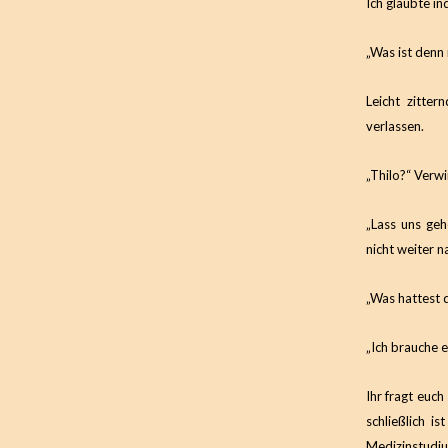
Ich glaubte in
„Was ist denn 
Leicht zitte
verlassen.
„Thilo?“ Verwi
„Lass uns geh
nicht weiter n
„Was hattest 
„Ich brauche 
Ihr fragt euch
schließlich i
Medizinstudiu