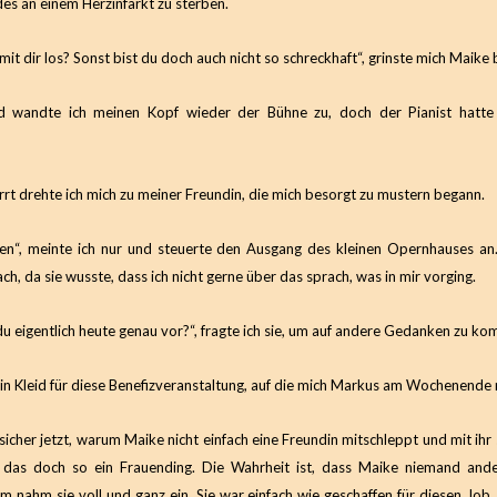
des an einem Herzinfarkt zu sterben.
mit dir los? Sonst bist du doch auch nicht so schreckhaft“, grinste mich Maike b
rnd wandte ich meinen Kopf wieder der Bühne zu, doch der Pianist hatte 
rrt drehte ich mich zu meiner Freundin, die mich besorgt zu mustern begann.
en“, meinte ich nur und steuerte den Ausgang des kleinen Opernhauses an
ach, da sie wusste, dass ich nicht gerne über das sprach, was in mir vorging.
du eigentlich heute genau vor?“, fragte ich sie, um auf andere Gedanken zu k
ein Kleid für diese Benefizveranstaltung, auf die mich Markus am Wochenende
 sicher jetzt, warum Maike nicht einfach eine Freundin mitschleppt und mit ih
st das doch so ein Frauending. Die Wahrheit ist, dass Maike niemand ande
m nahm sie voll und ganz ein. Sie war einfach wie geschaffen für diesen Job