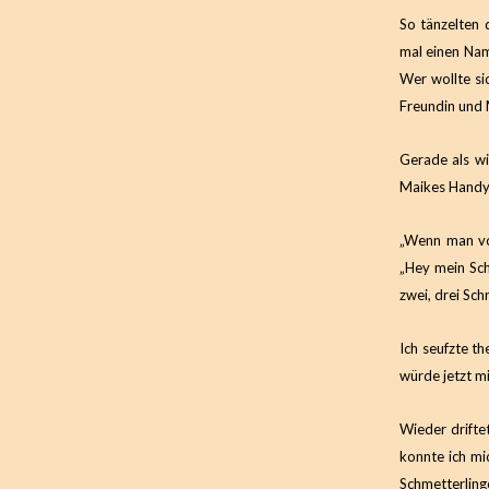
So tänzelten 
mal einen Name
Wer wollte si
Freundin und 
Gerade als wi
Maikes Handy
„Wenn man vom
„Hey mein Sch
zwei, drei Schr
Ich seufzte t
würde jetzt m
Wieder drifte
konnte ich mic
Schmetterling