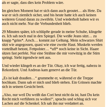
als er sagte, dass dies kein Problem wäre.
Im gleichen Moment hat er sich dann auch geoutet… als Hete. Da
war er sich ziemlich sicher, und bis heute hatte ich auch keinen
weiteren Grund daran zu zweifeln. Und wiederholt haben wir es
auch nicht mehr. Nur die Verbundenheit blieb.
29 Minuten später, ich schlüpfte gerade in meine Schuhe, klingelte
es. Ich sah noch mal in den Spiegel. Die weiße Jeans sitzt… zu
knapp *grins*. Arsch… kommt zur Geltung. Mein schwarzes Shirt
sitzt wie angegossen, quasi wie eine zweite Haut. Muskeln werden
vorteilhaft betont, Fettpolster… *uff* noch keine in Sicht. Haare
sitzen fast perfekt. Nur eine Strähne die mir vorwitzig in die Stirn
springt. Sieht irgendwie nett aus.
Und wieder klingelt es an der Tür. Okay, ich war fertig, nahezu in
Rekordzeit. Und Andreas kam genervt an die Tür.
„Es ist kalt draußen…“ grummelte er, während er die Treppe
hochkam. Dann sah er mich und blieb stehen. Ein Grinsen machte
sich in seinem Gesicht breit.
„Also, nur weil Du weißt das Cori heut nicht da ist, hast Du kein
Recht mich verführen zu wollen!“, sprachs und schlug sich vor
Lachen auf die Schenkel. Ich sah ihn nur verdattert an.