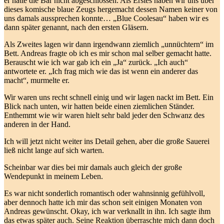
er hatte die Bar nicht abgeschlossen. Als Erstes haben wir uns über
dieses komische blaue Zeugs hergemacht dessen Namen keiner von
uns damals aussprechen konnte… „Blue Coolesau“ haben wir es
dann später genannt, nach den ersten Gläsern.
Als Zweites lagen wir dann irgendwann ziemlich „unnüchtern“ im
Bett. Andreas fragte ob ich es mir schon mal selber gemacht hatte.
Berauscht wie ich war gab ich ein „Ja“ zurück. „Ich auch“
antwortete er. „Ich frag mich wie das ist wenn ein anderer das
macht“, murmelte er.
Wir waren uns recht schnell einig und wir lagen nackt im Bett. Ein
Blick nach unten, wir hatten beide einen ziemlichen Ständer.
Enthemmt wie wir waren hielt sehr bald jeder den Schwanz des
anderen in der Hand.
Ich will jetzt nicht weiter ins Detail gehen, aber die große Sauerei
ließ nicht lange auf sich warten.
Scheinbar war dies bei mir damals auch gleich der große
Wendepunkt in meinem Leben.
Es war nicht sonderlich romantisch oder wahnsinnig gefühlvoll,
aber dennoch hatte ich mir das schon seit einigen Monaten von
Andreas gewünscht. Okay, ich war verknallt in ihn. Ich sagte ihm
das etwas später auch. Seine Reaktion überraschte mich dann doch