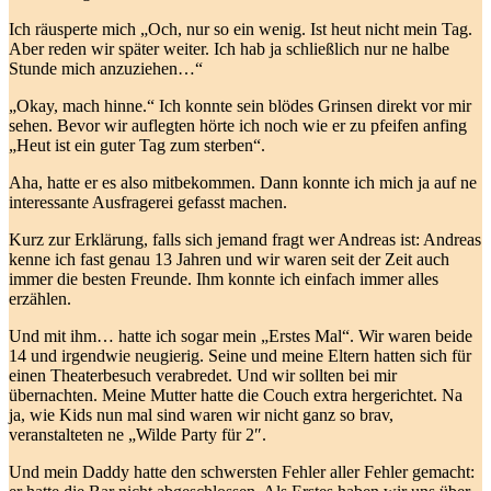
Ich räusperte mich „Och, nur so ein wenig. Ist heut nicht mein Tag.
Aber reden wir später weiter. Ich hab ja schließlich nur ne halbe
Stunde mich anzuziehen…“
„Okay, mach hinne.“ Ich konnte sein blödes Grinsen direkt vor mir
sehen. Bevor wir auflegten hörte ich noch wie er zu pfeifen anfing
„Heut ist ein guter Tag zum sterben“.
Aha, hatte er es also mitbekommen. Dann konnte ich mich ja auf ne
interessante Ausfragerei gefasst machen.
Kurz zur Erklärung, falls sich jemand fragt wer Andreas ist: Andreas
kenne ich fast genau 13 Jahren und wir waren seit der Zeit auch
immer die besten Freunde. Ihm konnte ich einfach immer alles
erzählen.
Und mit ihm… hatte ich sogar mein „Erstes Mal“. Wir waren beide
14 und irgendwie neugierig. Seine und meine Eltern hatten sich für
einen Theaterbesuch verabredet. Und wir sollten bei mir
übernachten. Meine Mutter hatte die Couch extra hergerichtet. Na
ja, wie Kids nun mal sind waren wir nicht ganz so brav,
veranstalteten ne „Wilde Party für 2″.
Und mein Daddy hatte den schwersten Fehler aller Fehler gemacht: