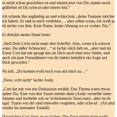
es nicht schon geschehen ist und träumt jetzt von Dir, immer noch
grübelnd ob Du schwul oder hetero bist.“
Ich schaute ihn ungläubig an und schluchzte „deine Fantasie möchte
ich haben. Er und in mich verlieben…. aber selbst wenn, ich weiß ja
eh nichts von ihm. Kein Name, keine Ahnung wo er wohnt. Nix.“
Er drückte meine Hand fester
„Stell Dein Licht nicht unter den Scheffel. Also, wenn ich schwul
wäre, Du süßer Schnuckel…“ er lachte mich lieb an, „aber mal im
Ernst: Cori hat mir gesagt das sie Dich auch total sexy findet, und
auch ein paar Freundinnen von ihr haben heimlich ein Auge auf
Dich geworfen.“
Na toll. „Da kommt wohl noch was auf mich zu…“
„Neee, echt nicht“ lachte Andy.
„Cori hat mir von ner Diskussion erzählt. Das Thema warst etwas
später Du. Eine von den Tussis meinte dann (Andy verstellte seine
Stimme und fuchtelte wie ne Schickimicki-Tussi rum): ‚aber ist eh
egal. Typen wie der sind entweder vergeben, oder schwul’. (Ab jetzt
wieder im normalen Tonfall)
Darauf fing Cori dann an zu lachen. Die Tussi nickte dann wohl