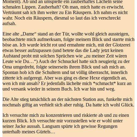
Moment). Ab und an umspielte ein zauberhaftes Lächeln seine
schmalen Lippen. Zauberhaft? Oh man, mich hatte es erwischt.
Verträumt sah ich ihm weiter zu Ein Räuspern. Ich nahm es nicht
wahr. Noch ein Räuspern, diesmal so laut das ich verschreckt
aufsah.
Eine alte „Dame“ stand an der Tür, wollte wohl gleich aussteigen,
beobachtete mich aufmerksam, folgte meinem Blick und starrte mich
böse an. Ich wurde leicht rot und ermahnte mich, mit der Glotzerei
etwas besser aufzupassen (und betete das die Lady jetzt keinen
Aufstand probt mit solchen Sprüchen wie „zu meiner Zeit wären
Leute wie Du…“) Auch der Schnuckel hatte sich neugierig zu der
Oma umgedreht, folgte seinerseits ihrem Blick und sah mich an.
Spontan hob ich die Schultern und tat völlig überrascht, innerlich
zitterte ich aufgeregt. Aber was ging es diese Hexe eigentlich an,
wen ich mir ansah? Er jedenfalls lächelte mich *schmacht* kurz an
und versank wieder in seinem Buch. Ich war hin und weg.
Die Alte stieg tatsächlich an der nächsten Station aus, funkelte mich
nochmals giftig an verhielt sich aber ruhig. Da hatte ich wohl Glück.
Ich versuchte mich zu konzentrieren und riskierte ab und zu einen
kurzen Blick. Ich versuchte mir vorzustellen wie er wohl unter
seiner Jacke aussah. Langsam spürte ich gewisse Regungen
unterhalb meines Gürtels…