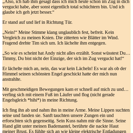
„Also, ich hab ihm gesagt dass ich mich heute schon im Zug in dich
verguckt habe, aber sonst eigentlich total schüchtern bin. Und ich
glaube ich geh jetzt besser.“
Er stand auf und lief in Richtung Tür.
„Nein!“ Meine Stimme klang unglaublich fest, befreit. Kein
Vergleich zu meinen Knien. Die zitterten wie Blätter im Wind.
Fragend drehte Tim sich um. Ich lächelte ihm entgegen.
„So wie es scheint hat Andy nicht alles erzählt. Sonst wüsstest Du…
Timmy, Du bist nicht der Einzige, der sich im Zug verguckt hat!“
Er lächelte mich an, nein, das war kein Lächeln! Es war als ob der
Himmel seinen schönsten Engel geschickt hatte der mich nun
anstrahlte.
Mit geschmeidigen Bewegungen kam er schnell auf mich zu und…
verfing sich mit einem Fuß im Läufer und flog (nicht gerade
Engelsgleich *hihi*) in meine Richtung.
Ich fing ihn ab und nahm ihn in meine Arme. Meine Lippen suchten
seine und fanden sie. Sanft tauchten unsere Zungen ein und
erforschten sich gegenseitig. Sein Kuss nahm mir die Sinne. Seine
Hand glitt unter meinen Bademantel, berührte die nackte Haut
meiner Brust. Es fühlte sich an wie kleine elektrische Entladungen