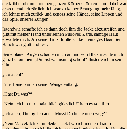
die kribbelnd durch meinen ganzen Körper strömten. Und dabei war
er so unendlich zärtlich. Ich war zu keiner Bewegung mehr fähig,
ich lehnte mich zurück und genoss seine Hände, seine Lippen und
das Spiel unserer Zungen.
Irgendwie schaffte ich es dann doch ihm die Jacke abzustreifen und
glitt mit meiner Hand unter seinen Pullover. Zarte, samtige Haut
erwartete mich. An seiner Brust fühlte ich kein einziges Haar. Sein
Bauch war glatt und fest.
Seine blauen Augen schauten mich an und sein Blick machte mich
ganz benommen. „Du bist wahnsinnig schön!“ flüsterte ich in sein
Ohr.
„Du auch!“
Eine Träne rann an seiner Wange entlang.
„Hast Du was?“
„Nein, ich bin nur unglaublich glücklich!“ kam es von ihm.
„Ich auch, Timmy. Ich auch. Musst Du heute noch weg?“
„Nein Marcel. Ich kann bleiben. Jetzt wo ich meinen Traum
gefunden habe lasse ich ihn nicht so schnell wieder los.“ Er lächelte.