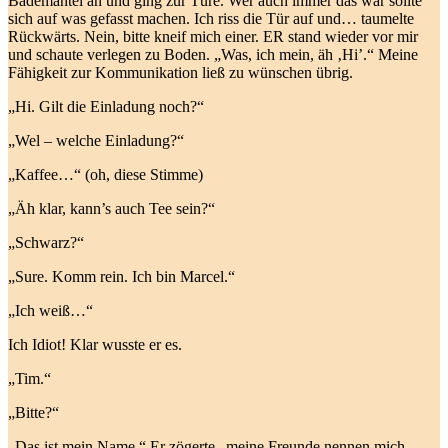
Bademantel an und ging zur Türe. Wer auch immer das war sollte
sich auf was gefasst machen. Ich riss die Tür auf und… taumelte
Rückwärts. Nein, bitte kneif mich einer. ER stand wieder vor mir
und schaute verlegen zu Boden. „Was, ich mein, äh ‚Hi’.“ Meine
Fähigkeit zur Kommunikation ließ zu wünschen übrig.
„Hi. Gilt die Einladung noch?“
„Wel – welche Einladung?“
„Kaffee…“ (oh, diese Stimme)
„Äh klar, kann’s auch Tee sein?“
„Schwarz?“
„Sure. Komm rein. Ich bin Marcel.“
„Ich weiß…“
Ich Idiot! Klar wusste er es.
„Tim.“
„Bitte?“
„Das ist mein Name.“ Er zögerte „meine Freunde nennen mich