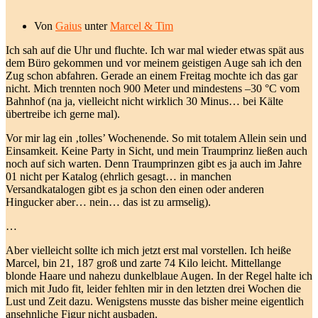
Von
Gaius
unter
Marcel & Tim
Ich sah auf die Uhr und fluchte. Ich war mal wieder etwas spät aus
dem Büro gekommen und vor meinem geistigen Auge sah ich den
Zug schon abfahren. Gerade an einem Freitag mochte ich das gar
nicht. Mich trennten noch 900 Meter und mindestens –30 °C vom
Bahnhof (na ja, vielleicht nicht wirklich 30 Minus… bei Kälte
übertreibe ich gerne mal).
Vor mir lag ein ‚tolles’ Wochenende. So mit totalem Allein sein und
Einsamkeit. Keine Party in Sicht, und mein Traumprinz ließen auch
noch auf sich warten. Denn Traumprinzen gibt es ja auch im Jahre
01 nicht per Katalog (ehrlich gesagt… in manchen
Versandkatalogen gibt es ja schon den einen oder anderen
Hingucker aber… nein… das ist zu armselig).
…
Aber vielleicht sollte ich mich jetzt erst mal vorstellen. Ich heiße
Marcel, bin 21, 187 groß und zarte 74 Kilo leicht. Mittellange
blonde Haare und nahezu dunkelblaue Augen. In der Regel halte ich
mich mit Judo fit, leider fehlten mir in den letzten drei Wochen die
Lust und Zeit dazu. Wenigstens musste das bisher meine eigentlich
ansehnliche Figur nicht ausbaden.