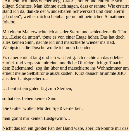
„Äh nein, ich muss wieder weg. Ciao!“, rief er und entfernte sich
eiligen Schrittes. Man könnte auch sagen, dass er rannte. Wie erstarrt
stand ich da, dankte der wunderbaren Schwerkraft und dem Herrn
„da oben“, weil er mich scheinbar gerne mit peinlichen Situationen
folterte.
Mit einem Mal erwachte ich aus der Starre und schleuderte die Türe
zu. „Leise da unten“, tönte es von einer Etage höher. Das hat doch
alles keinen Sinn, dachte ich und marschierte wieder ins Bad.
Wenigstens die Dusche wollte ich noch beenden.
Es dauerte nicht lang und ich war fertig. Ich dachte an das erlebte
zurück und verpasste mir eine innerliche Ohrfeige. Ich griff nach
dem Bademantel, zog ihn über und marschierte ins Wohnzimmer um
erneut meine Selbstironie auszukosten. Kurz danach brummte JBO
aus den Lautsprechern…
… heut ist ein guter Tag zum Sterben,
so hat das Leben keinen Sinn.
Die Götter wollen Mir den Spaß verderben,
man gönnt mir keinen Lustgewinn…
Nicht das ich ein großer Fan der Band wäre, aber ich konnte mir das