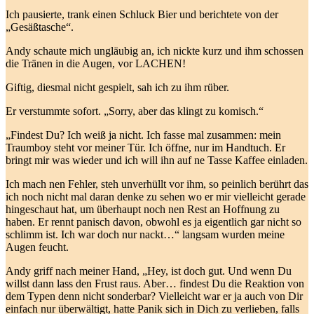
Ich pausierte, trank einen Schluck Bier und berichtete von der
„Gesäßtasche“.
Andy schaute mich ungläubig an, ich nickte kurz und ihm schossen
die Tränen in die Augen, vor LACHEN!
Giftig, diesmal nicht gespielt, sah ich zu ihm rüber.
Er verstummte sofort. „Sorry, aber das klingt zu komisch.“
„Findest Du? Ich weiß ja nicht. Ich fasse mal zusammen: mein
Traumboy steht vor meiner Tür. Ich öffne, nur im Handtuch. Er
bringt mir was wieder und ich will ihn auf ne Tasse Kaffee einladen.
Ich mach nen Fehler, steh unverhüllt vor ihm, so peinlich berührt das
ich noch nicht mal daran denke zu sehen wo er mir vielleicht gerade
hingeschaut hat, um überhaupt noch nen Rest an Hoffnung zu
haben. Er rennt panisch davon, obwohl es ja eigentlich gar nicht so
schlimm ist. Ich war doch nur nackt…“ langsam wurden meine
Augen feucht.
Andy griff nach meiner Hand, „Hey, ist doch gut. Und wenn Du
willst dann lass den Frust raus. Aber… findest Du die Reaktion von
dem Typen denn nicht sonderbar? Vielleicht war er ja auch von Dir
einfach nur überwältigt, hatte Panik sich in Dich zu verlieben, falls