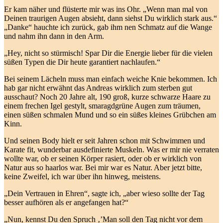
Er kam näher und flüsterte mir was ins Ohr. „Wenn man mal von
Deinen traurigen Augen absieht, dann siehst Du wirklich stark aus.“
„Danke“ hauchte ich zurück, gab ihm nen Schmatz auf die Wange
und nahm ihn dann in den Arm.
„Hey, nicht so stürmisch! Spar Dir die Energie lieber für die vielen
süßen Typen die Dir heute garantiert nachlaufen.“
Bei seinem Lächeln muss man einfach weiche Knie bekommen. Ich
hab gar nicht erwähnt das Andreas wirklich zum sterben gut
ausschaut? Noch 20 Jahre alt, 190 groß, kurze schwarze Haare zu
einem frechen Igel gestylt, smaragdgrüne Augen zum träumen,
einen süßen schmalen Mund und so ein süßes kleines Grübchen am
Kinn.
Und seinen Body hielt er seit Jahren schon mit Schwimmen und
Karate fit, wunderbar ausdefinierte Muskeln. Was er mir nie verraten
wollte war, ob er seinen Körper rasiert, oder ob er wirklich von
Natur aus so haarlos war. Bei mir war es Natur. Aber jetzt bitte,
keine Zweifel, ich war über ihn hinweg, meistens.
„Dein Vertrauen in Ehren“, sagte ich, „aber wieso sollte der Tag
besser aufhören als er angefangen hat?“
„Nun, kennst Du den Spruch ‚’Man soll den Tag nicht vor dem