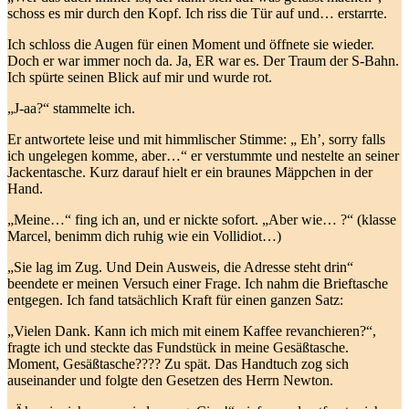
schoss es mir durch den Kopf. Ich riss die Tür auf und… erstarrte.
Ich schloss die Augen für einen Moment und öffnete sie wieder.
Doch er war immer noch da. Ja, ER war es. Der Traum der S-Bahn.
Ich spürte seinen Blick auf mir und wurde rot.
„J-aa?“ stammelte ich.
Er antwortete leise und mit himmlischer Stimme: „ Eh’, sorry falls
ich ungelegen komme, aber…“ er verstummte und nestelte an seiner
Jackentasche. Kurz darauf hielt er ein braunes Mäppchen in der
Hand.
„Meine…“ fing ich an, und er nickte sofort. „Aber wie… ?“ (klasse
Marcel, benimm dich ruhig wie ein Vollidiot…)
„Sie lag im Zug. Und Dein Ausweis, die Adresse steht drin“
beendete er meinen Versuch einer Frage. Ich nahm die Brieftasche
entgegen. Ich fand tatsächlich Kraft für einen ganzen Satz:
„Vielen Dank. Kann ich mich mit einem Kaffee revanchieren?“,
fragte ich und steckte das Fundstück in meine Gesäßtasche.
Moment, Gesäßtasche???? Zu spät. Das Handtuch zog sich
auseinander und folgte den Gesetzen des Herrn Newton.