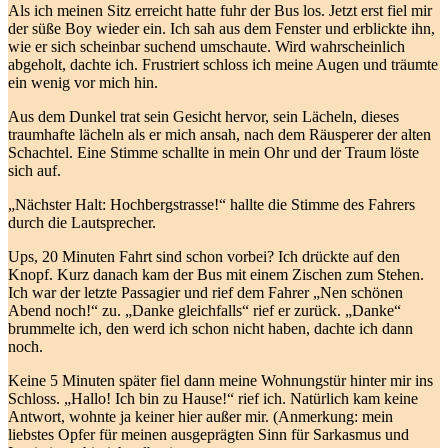
Als ich meinen Sitz erreicht hatte fuhr der Bus los. Jetzt erst fiel mir
der süße Boy wieder ein. Ich sah aus dem Fenster und erblickte ihn,
wie er sich scheinbar suchend umschaute. Wird wahrscheinlich
abgeholt, dachte ich. Frustriert schloss ich meine Augen und träumte
ein wenig vor mich hin.
Aus dem Dunkel trat sein Gesicht hervor, sein Lächeln, dieses
traumhafte lächeln als er mich ansah, nach dem Räusperer der alten
Schachtel. Eine Stimme schallte in mein Ohr und der Traum löste
sich auf.
„Nächster Halt: Hochbergstrasse!“ hallte die Stimme des Fahrers
durch die Lautsprecher.
Ups, 20 Minuten Fahrt sind schon vorbei? Ich drückte auf den
Knopf. Kurz danach kam der Bus mit einem Zischen zum Stehen.
Ich war der letzte Passagier und rief dem Fahrer „Nen schönen
Abend noch!“ zu. „Danke gleichfalls“ rief er zurück. „Danke“
brummelte ich, den werd ich schon nicht haben, dachte ich dann
noch.
Keine 5 Minuten später fiel dann meine Wohnungstür hinter mir ins
Schloss. „Hallo! Ich bin zu Hause!“ rief ich. Natürlich kam keine
Antwort, wohnte ja keiner hier außer mir. (Anmerkung: mein
liebstes Opfer für meinen ausgeprägten Sinn für Sarkasmus und