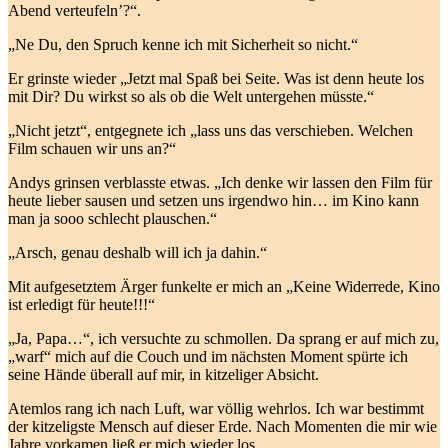
Abend verteufeln’?“.
„Ne Du, den Spruch kenne ich mit Sicherheit so nicht.“
Er grinste wieder „Jetzt mal Spaß bei Seite. Was ist denn heute los
mit Dir? Du wirkst so als ob die Welt untergehen müsste.“
„Nicht jetzt“, entgegnete ich „lass uns das verschieben. Welchen
Film schauen wir uns an?“
Andys grinsen verblasste etwas. „Ich denke wir lassen den Film für
heute lieber sausen und setzen uns irgendwo hin… im Kino kann
man ja sooo schlecht plauschen.“
„Arsch, genau deshalb will ich ja dahin.“
Mit aufgesetztem Ärger funkelte er mich an „Keine Widerrede, Kino
ist erledigt für heute!!!“
„Ja, Papa…“, ich versuchte zu schmollen. Da sprang er auf mich zu,
„warf“ mich auf die Couch und im nächsten Moment spürte ich
seine Hände überall auf mir, in kitzeliger Absicht.
Atemlos rang ich nach Luft, war völlig wehrlos. Ich war bestimmt
der kitzeligste Mensch auf dieser Erde. Nach Momenten die mir wie
Jahre vorkamen ließ er mich wieder los.