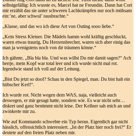
selbstgefällig: Ich wusste es, Marcel hat ne Freundin. Dann hat Cori
mir erzählt das sie unter schweren Lachkrämpfen nur noch mühsam
ein:’ne, aber schwul’ rausbrachte.“
„Klasse, und das wo ich diese Art von Outing sooo liebe.“
„Kein Stress Kleiner. Die Mädels hamm wohl kräftig geschluckt,
waren etwas traurig, Du Herzensbrecher, waren sich aber einig das
man ja wenigstens noch von dir träumen könne.“
Ich gähnte, „Bla bla bla. Und was willst Du mir damit sagen?“ Ach
herrje, mein Kopf war total leer und ich wurde nicht mal rot.
Irgendwie stand ich voll auf der Leitung.
„Bist Du jetzt so doof? Schau in den Spiegel, man. Du bist halt ein
hübscher Kerl!“.
Ich wurde rot. Nicht wegen dem WAS, naja, vielleicht auch
deswegen, er mir gesagt hatte, sondern wie. Es war nicht sehr…
diskret und ganz bestimmt nicht leise. Der Kellner sah mich an und
zwinkerte mir zu.
Wie auf Kommando schwebte ein Typ heran. Eigentlich gar nicht
hässlich, offensichtlich interessiert. „Ist der Platz hier noch frei?“ Er
deutete auf den freien Platz neben mir.