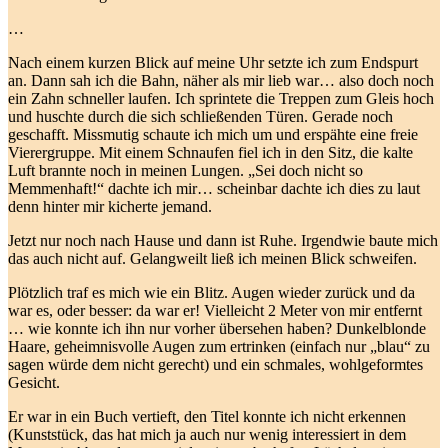
…
Nach einem kurzen Blick auf meine Uhr setzte ich zum Endspurt
an. Dann sah ich die Bahn, näher als mir lieb war… also doch noch
ein Zahn schneller laufen. Ich sprintete die Treppen zum Gleis hoch
und huschte durch die sich schließenden Türen. Gerade noch
geschafft. Missmutig schaute ich mich um und erspähte eine freie
Vierergruppe. Mit einem Schnaufen fiel ich in den Sitz, die kalte
Luft brannte noch in meinen Lungen. „Sei doch nicht so
Memmenhaft!“ dachte ich mir… scheinbar dachte ich dies zu laut
denn hinter mir kicherte jemand.
Jetzt nur noch nach Hause und dann ist Ruhe. Irgendwie baute mich
das auch nicht auf. Gelangweilt ließ ich meinen Blick schweifen.
Plötzlich traf es mich wie ein Blitz. Augen wieder zurück und da
war es, oder besser: da war er! Vielleicht 2 Meter von mir entfernt
… wie konnte ich ihn nur vorher übersehen haben? Dunkelblonde
Haare, geheimnisvolle Augen zum ertrinken (einfach nur „blau“ zu
sagen würde dem nicht gerecht) und ein schmales, wohlgeformtes
Gesicht.
Er war in ein Buch vertieft, den Titel konnte ich nicht erkennen
(Kunststück, das hat mich ja auch nur wenig interessiert in dem