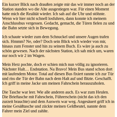
Ein kurzer Blick nach draußen zeigte mir das wir immer noch an der
Station standen wo die Alte ausgestiegen war. Für einen Moment
hatte mich die Realität wieder. Ich sah auf die Uhr und stöhnte.
Wenn wir hier nicht schnell losfuhren, dann konnte ich meinem
Anschlussbus vergessen. Gedacht, gemacht, die Türen fielen zu und
die Bahn setzte sich in Bewegung.
Ich schaute wieder zum dem Schnuckel und unsere Augen trafen
sich. Hmmm? Ne, oder? Doch sein Blick wich wieder von mir,
hinaus zum Fenster und hin zu seinem Buch. Es wäre ja auch zu
schön gewesen. Nach der nächsten Station, ich sah mich um, waren
nur noch wir 2 im Wagen.
Mein Herz pochte, doch er schien mich nun völlig zu ignorieren.
Nächster Halt… Endstation. Na Bravo! Mein Bus stand schon dort
mit laufendem Motor. Total auf diesen Bus fixiert rannte ich zur Tür
und riss die Tür der Bahn nach dem Halt auf und flitzte. Geschafft.
Ich griff in meine Jacke um meinen Fahrschein herauszuholen.
Die Tasche war leer. Wie alle anderen auch. Es war zum Heulen.
Die Brieftasche mit Fahrschein, Führerschein (nicht das ich den
zurzeit brauchte) und dem Ausweis war weg. Angesäuert griff ich in
meine Gesäßtasche und zückte meinen Geldbeutel, nannte dem
Fahrer mein Ziel und zahlte.