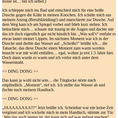
Ironie ist… bin ich selber.)
Ich schleppte mich ins Bad und entschied mich für eine heiße
Dusche gegen die Kälte in meinen Knochen. Ich schälte mich aus
meinem Anzug (Berufskleidung!) und marschierte zur Dusche. Auf
dem Weg kam ich am Spiegel vorbei und blieb kurz stehen. Ich
betrachtete mich… schaute mir traurig in die Augen und dachte mir
das ich doch eigentlich gar nicht hässlich bin. „Was soll’s“ entfuhr es
etwas lauter meiner Lippen. Im nächsten Moment war ich in der
Dusche und drehte das Wasser auf. „Scheiße!“ brüllte ich… die
Tatsache, das diese Dusche einen Moment zum warm werden
braucht war mir wohl entfallen… egal, wohne ja erst 1.5 Jahre hier.
Doch dann wurde es warm und ich verlor mich unter dem
Wasserstrahl.
<< DING DONG >>
Das kann ja wohl nicht sein… die Türglocke störte mich
empfindlich. „Moment“, rief ich. Ich stellte das Wasser ab und
fischte nach meinem Handtuch.
<< DING DONG >>
„JAAAAAAAA!!!“ Jetzt brüllte ich. Scheinbar war mir keine Zeit
vergönnt und ich wickelte mich in mein Handtuch, stürmte zur Tür.
„Wer das auch immer ist, der kann sich auf was gefasst machen“,