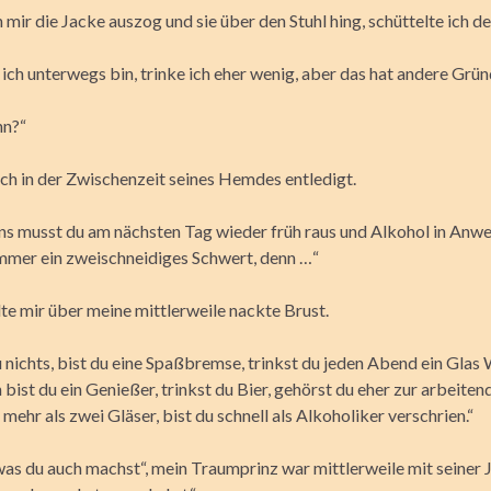
mir die Jacke auszog und sie über den Stuhl hing, schüttelte ich d
ich unterwegs bin, trinke ich eher wenig, aber das hat andere Grün
nn?“
ich in der Zwischenzeit seines Hemdes entledigt.
ens musst du am nächsten Tag wieder früh raus und Alkohol in Anw
immer ein zweischneidiges Schwert, denn …“
lte mir über meine mittlerweile nackte Brust.
u nichts, bist du eine Spaßbremse, trinkst du jeden Abend ein Glas
ist du ein Genießer, trinkst du Bier, gehörst du eher zur arbeiten
 mehr als zwei Gläser, bist du schnell als Alkoholiker verschrien.“
 was du auch machst“, mein Traumprinz war mittlerweile mit seiner 