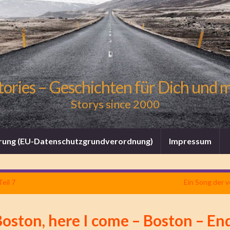
tories – Geschichten für Dich und 
Storys since 2000
rung (EU-Datenschutzgrundverordnung)
Impressum
eil 7
Ein Song der 
oston, here I come – Boston – En