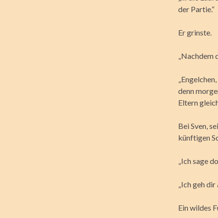
der Partie.“
Er grinste.
„Nachdem du
„Engelchen, 
denn morgen
Eltern glei
Bei Sven, se
künftigen S
„Ich sage do
„Ich geh dir
Ein wildes 