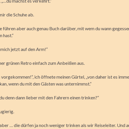
, „…du machst es verkehrt.“
 mir die Schuhe ab.
te führen aber auch genau Buch darüber, mit wem du wann gegesse
 hast.“
mich jetzt auf den Arm!“
einer grünen Retro einfach zum Anbeißen aus.
n vorgekommen!“, ich öffnete meinen Gürtel, „von daher ist es imme
kan, wenn du mit den Gästen was unternimmst.“
du denn dann lieber mit den Fahrern einen trinken?“
ugierig.
aber … die dürfen ja noch weniger trinken als wir Reiseleiter. Und