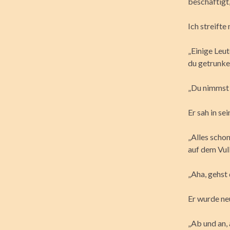
beschäftigt
Ich streifte
„Einige Leu
du getrunken
„Du nimmst 
Er sah in s
„Alles scho
auf dem Vul
„Aha, gehst 
Er wurde ne
„Ab und an, 