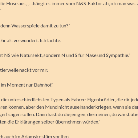
 die Hose aus, „…hängt es immer vom N&S-Faktor ab, ob man wa
“
denn Wasserspiele damit zu tun?“
hr als verwundert. Ich lachte.
cht NS wie Natursekt, sondern N und S für Nase und Sympathie.“
tlerweile nackt vor mir.
h im Moment nur Bahnhof.“
 die unterschiedlichsten Typen als Fahrer: Eigenbrödler, die dir je
ären können, aber den Mund nicht auseinanderkriegen, wenn sie d
n‘ sagen sollen. Dann hast du diejenigen, die meinen, du wärst übe
sten die Erklärungen selber übernehmen würden.“
ch auch im Adamskostüm vor ihm.