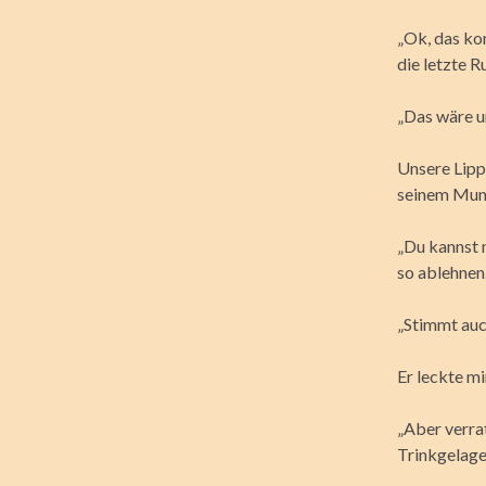
„Ok, das ko
die letzte 
„Das wäre u
Unsere Lipp
seinem Mun
„Du kannst 
so ablehnen.
„Stimmt auc
Er leckte mi
„Aber verrat
Trinkgelage