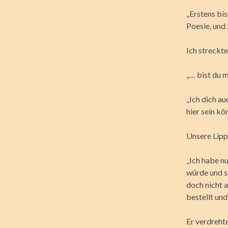
„Erstens bi
Poesie, und
Ich streckte
„… bist du m
„Ich dich au
hier sein k
Unsere Lippe
„Ich habe n
würde und s
doch nicht a
bestellt und
Er verdreht