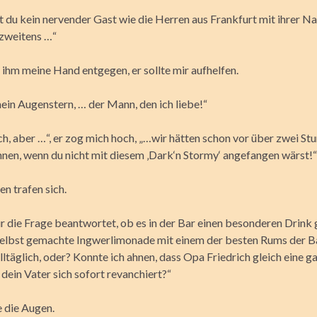
st du kein nervender Gast wie die Herren aus Frankfurt mit ihrer N
 zweitens …“
 ihm meine Hand entgegen, er sollte mir aufhelfen.
ein Augenstern, … der Mann, den ich liebe!“
ch, aber …“, er zog mich hoch, „…wir hätten schon vor über zwei S
önnen, wenn du nicht mit diesem ‚Dark‘n Stormy‘ angefangen wärst!“
n trafen sich.
ur die Frage beantwortet, ob es in der Bar einen besonderen Drink
elbst gemachte Ingwerlimonade mit einem der besten Rums der B
lltäglich, oder? Konnte ich ahnen, dass Opa Friedrich gleich eine 
 dein Vater sich sofort revanchiert?“
e die Augen.