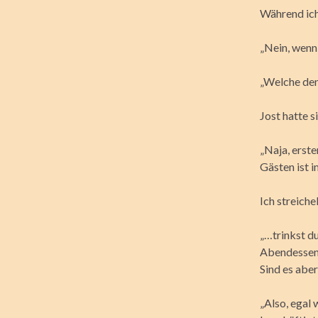
Während ich 
„Nein, wenn 
„Welche de
Jost hatte s
„Naja, erst
Gästen ist 
Ich streiche
„…trinkst d
Abendessen b
Sind es aber
„Also, egal