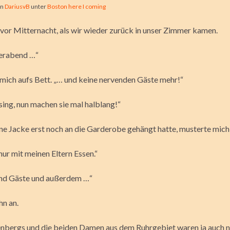
on
DariusvB
unter
Boston here I coming
 vor Mitternacht, als wir wieder zurück in unser Zimmer kamen.
ierabend …“
 mich aufs Bett. „… und keine nervenden Gäste mehr!“
sing, nun machen sie mal halblang!“
eine Jacke erst noch an die Garderobe gehängt hatte, musterte mich
ur mit meinen Eltern Essen.“
ind Gäste und außerdem …“
hn an.
enbergs und die beiden Damen aus dem Ruhrgebiet waren ja auch 