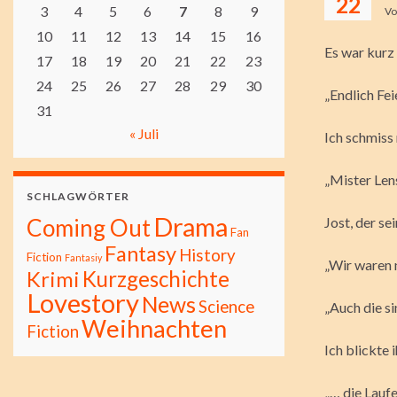
22
3
4
5
6
7
8
9
V
10
11
12
13
14
15
16
Es war kurz
17
18
19
20
21
22
23
24
25
26
27
28
29
30
„Endlich Fe
31
« Juli
Ich schmiss
„Mister Len
SCHLAGWÖRTER
Drama
Coming Out
Jost, der s
Fan
Fantasy
History
Fiction
Fantasiy
„Wir waren n
Kurzgeschichte
Krimi
Lovestory
News
Science
„Auch die s
Weihnachten
Fiction
Ich blickte i
„… die Lauf