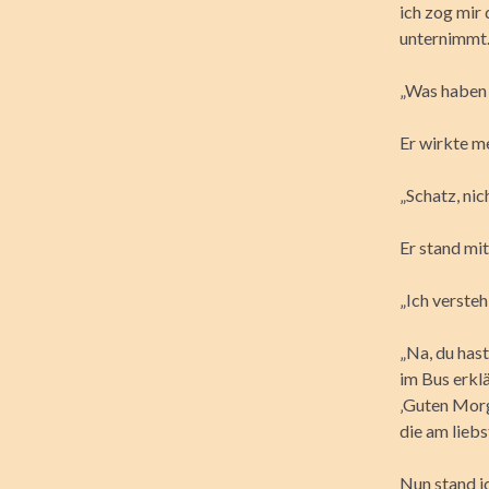
ich zog mir
unternimmt.
„Was haben 
Er wirkte me
„Schatz, ni
Er stand mit
„Ich verste
„Na, du hast
im Bus erkl
‚Guten Morge
die am lieb
Nun stand i