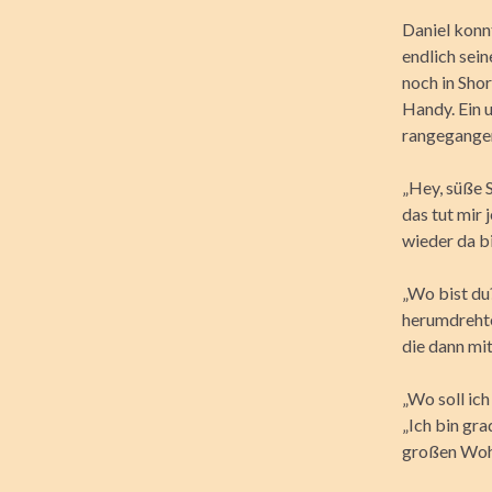
Daniel konn
endlich sein
noch in Shor
Handy. Ein 
rangegange
„Hey, süße S
das tut mir 
wieder da bi
„Wo bist du?
herumdrehte
die dann mi
„Wo soll ic
„Ich bin gra
großen Wohn