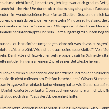
h da mal nicht irrst“, kicherte es. „Ich lieg zwar auch grad im Bett, 
 unchristliche vier Uhr durch, aber dieses niegelnagelneue Bett steh
ondern im wunderschönen Frankfurter Stadtteil Sossenheim. Ich ka
püren, wie nah du bist, weil es keine zehn Minuten zu Fuß sind, die 
n konnte das breite Grinsen von Olli regelrecht durch den Hörer s
Kinnlade herunterklappte und sein Herz aufgeregt zu hüpfen began
 Sausack, du bist einfach umgezogen, ohne mir was davon zu sagen“,
elefon. „Aber erzähl. Wie sieht sie aus, deine neue Bleibe?“ Von M
mehr. Dan hatte sich inzwischen aufgerappelt, saß im Schneidersitz
ielte mit den Fingern an einem Zipfel seiner Bettdecke herum.
 du davon, wenn du dir schnell was überziehst und mal eben rübe
ch sie dir nicht mühsam am Telefon beschreiben.“ Olivers Stimme z
ieser Frage, weil er einfach keine Ahnung hatte, wie Daniel darauf r
Daniel reagierte vor lauter Überraschung erst mal gar nicht, bis ih
„Bist du noch dran?“, aus der Abwesenheit holte.
du mich jetzt wirklich grad gebeten, zu dir zu kommen? Also … äh