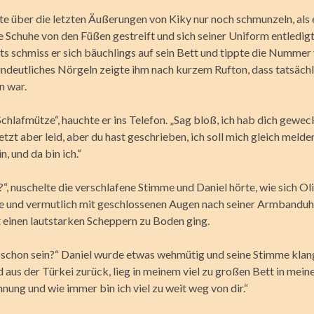
te über die letzten Äußerungen von Kiky nur noch schmunzeln, als e
e Schuhe von den Füßen gestreift und sich seiner Uniform entledigt
ts schmiss er sich bäuchlings auf sein Bett und tippte die Nummer 
undeutliches Nörgeln zeigte ihm nach kurzem Rufton, dass tatsäch
n war.
chlafmütze“, hauchte er ins Telefon. „Sag bloß, ich hab dich gewe
jetzt aber leid, aber du hast geschrieben, ich soll mich gleich melde
n, und da bin ich.“
“, nuschelte die verschlafene Stimme und Daniel hörte, wie sich Ol
 und vermutlich mit geschlossenen Augen nach seiner Armbanduhr
t einen lautstarken Scheppern zu Boden ging.
h schon sein?“ Daniel wurde etwas wehmütig und seine Stimme klang
d aus der Türkei zurück, lieg in meinem viel zu großen Bett in meine
ung und wie immer bin ich viel zu weit weg von dir.“