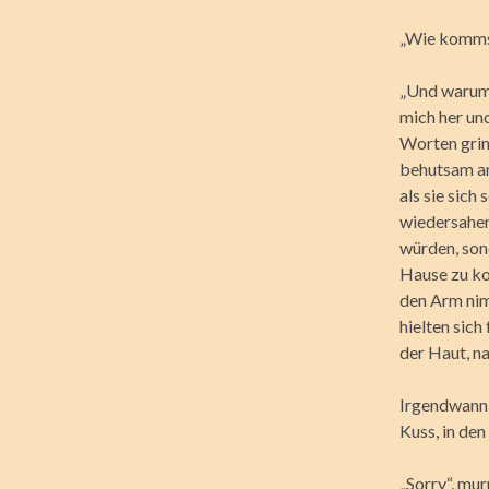
„Wie kommst 
„Und warum 
mich her und
Worten grin
behutsam an
als sie sich
wiedersahen 
würden, sond
Hause zu ko
den Arm nim
hielten sich
der Haut, n
Irgendwann 
Kuss, in den
„Sorry“, mu