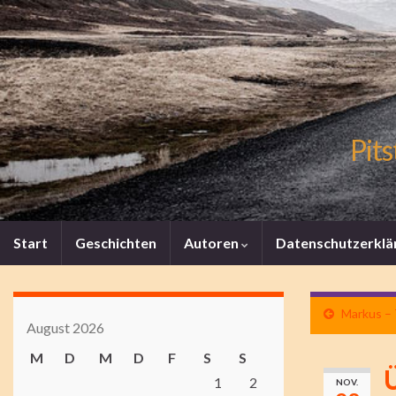
Pits
Start
Geschichten
Autoren
Datenschutzerklä
Markus – 
August 2026
M
D
M
D
F
S
S
Ü
1
2
NOV.