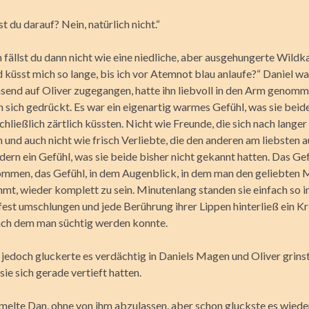
du darauf? Nein, natürlich nicht.“
fällst du dann nicht wie eine niedliche, aber ausgehungerte Wildk
 küsst mich so lange, bis ich vor Atemnot blau anlaufe?“ Daniel wa
send auf Oliver zugegangen, hatte ihn liebvoll in den Arm genom
 sich gedrückt. Es war ein eigenartig warmes Gefühl, was sie beide
 schließlich zärtlich küssten. Nicht wie Freunde, die sich nach langer
und auch nicht wie frisch Verliebte, die den anderen am liebsten 
ern ein Gefühl, was sie beide bisher nicht gekannt hatten. Das Gef
mmen, das Gefühl, in dem Augenblick, in dem man den geliebten 
mt, wieder komplett zu sein. Minutenlang standen sie einfach so im
 fest umschlungen und jede Berührung ihrer Lippen hinterließ ein K
ach dem man süchtig werden konnte.
jedoch gluckerte es verdächtig in Daniels Magen und Oliver grinst
 sie sich gerade vertieft hatten.
rmelte Dan, ohne von ihm abzulassen, aber schon gluckste es wiede