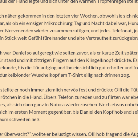
 aus der Hand legte und sich unter den warmen Tropfenregen stellt
ich näher gekommen in den letzten vier Wochen, obwohl sie sich ni
war, als ob ein emsiger Mikrochirurg Tag und Nacht dabei war, Hun
er Nervenenden wieder zusammenzufügen, und jedes Telefonat, j
in Stück weit Gefühl füreinander und alte Vertrautheit zurückgebr
war Daniel so aufgeregt wie selten zuvor, als er kurze Zeit später
 stand und mit zittrigen Fingern auf den Klingelknopf drückte. Es
ekunde, bis die Tür aufging und ihn ein sichtlich gut erholter und f
 dunkelblonder Wuschelkopf am T-Shirt eilig nach drinnen zog.
, stellte er noch immer ziemlich nervös fest und drückte Olli die Tü
rötchen in die Hand. Übers Telefon zu reden und zu flirten war eb
es, als sich dann ganz in Natura wiederzusehen. Noch etwas unbeh
 sich im ersten Moment gegenüber, bis Daniel den Kopf hob und s
aum schweifen ließ.
er überwacht?“, wollte er belustigt wissen. Olli hob fragend die A