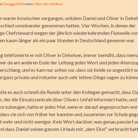
on
Dougga2000
unter
Über den Wolken
 waren inzwischen vergangen, seitdem Daniel und Oliver in Dekel
bschied voneinander genommen hatten. Vier Wochen, in denen der
ge Chefsteward wegen der jährlich wiederkehrenden Flutwelle vo
en kaum länger als ein paar Stunden in Deutschland gewesen war.
ng telefonierte er mit Oliver in Dekelsen, immer bemüht, dass nie
er da am anderen Ende der Leitung jedes Wort und jeden Atemzu
erschlang, und es kam nur selten vor, dass sie beide so ungestört 
al ganz private und mitunter auch sehr intime Dinge sagen zu könne
tte es auch schnell die Runde unter den Kollegen gemacht, dass Da
 der die Einsatzzentrale über Olivers Unfall informiert hatte, und
orzubeugen, hatte er jedes Mal, wenn er darauf angesprochen wor
dass sie sich von früher her kannten und zusammen zur Schule ge
t mehr und nicht weniger. Kein Wort darüber, was genau passiert w
und dass Daniel seinen ganzen Urlaub mit „dem Ekel“ verbracht hatt