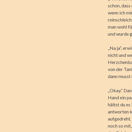
schon, dass 
wenn ich mir
reinschleich
man wohl für
und wurde g
„Na ja“, erw
nicht und w
Herzchenball
von der Tan
dann musst d
„Okay.“ Dan
Hand ein pa
hältst du es
antworten k
aufgedreht. 
noch so mit,