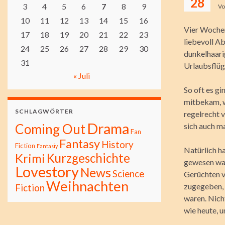
28
3
4
5
6
7
8
9
V
10
11
12
13
14
15
16
Vier Wochen
17
18
19
20
21
22
23
liebevoll A
24
25
26
27
28
29
30
dunkelhaari
31
Urlaubsflüg
« Juli
So oft es gi
mitbekam, w
SCHLAGWÖRTER
regelrecht v
Drama
Coming Out
sich auch m
Fan
Fantasy
History
Fiction
Fantasiy
Natürlich ha
Kurzgeschichte
Krimi
gewesen war,
Lovestory
News
Science
Gerüchten v
Weihnachten
zugegeben, 
Fiction
waren. Nich
wie heute, 