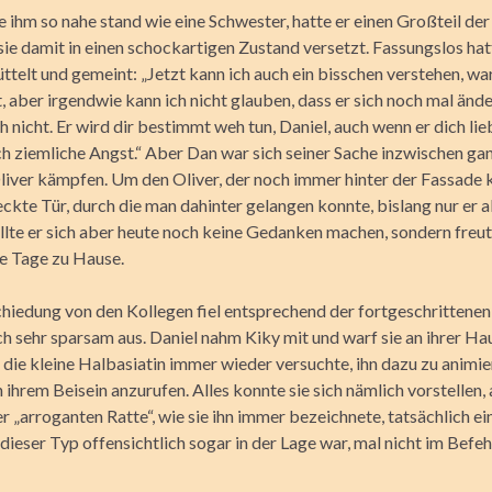
e ihm so nahe stand wie eine Schwester, hatte er einen Großteil de
sie damit in einen schockartigen Zustand versetzt. Fassungslos hat
ttelt und gemeint: „Jetzt kann ich auch ein bisschen verstehen, wa
ist, aber irgendwie kann ich nicht glauben, dass er sich noch mal änd
h nicht. Er wird dir bestimmt weh tun, Daniel, auch wenn er dich lie
h ziemliche Angst.“ Aber Dan war sich seiner Sache inzwischen ganz
iver kämpfen. Um den Oliver, der noch immer hinter der Fassade 
ckte Tür, durch die man dahinter gelangen konnte, bislang nur er al
lte er sich aber heute noch keine Gedanken machen, sondern freut
ie Tage zu Hause.
hiedung von den Kollegen fiel entsprechend der fortgeschrittenen
ch sehr sparsam aus. Daniel nahm Kiky mit und warf sie an ihrer Ha
a die kleine Halbasiatin immer wieder versuchte, ihn dazu zu animie
 ihrem Beisein anzurufen. Alles konnte sie sich nämlich vorstellen, 
er „arroganten Ratte“, wie sie ihn immer bezeichnete, tatsächlich e
ieser Typ offensichtlich sogar in der Lage war, mal nicht im Befeh