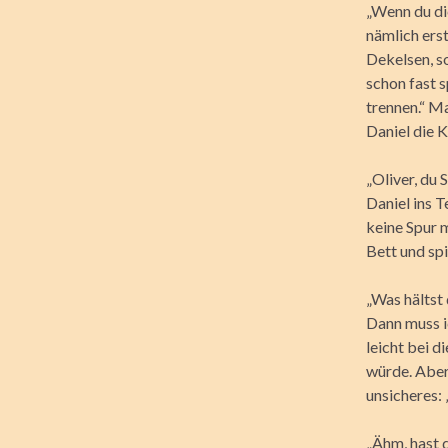
„Wenn du dic
nämlich erst
Dekelsen, s
schon fast s
trennen.“ Ma
Daniel die 
„Oliver, du
Daniel ins T
keine Spur 
Bett und sp
„Was hältst
Dann muss i
leicht bei d
würde. Aber 
unsicheres: 
„Ähm, hast 