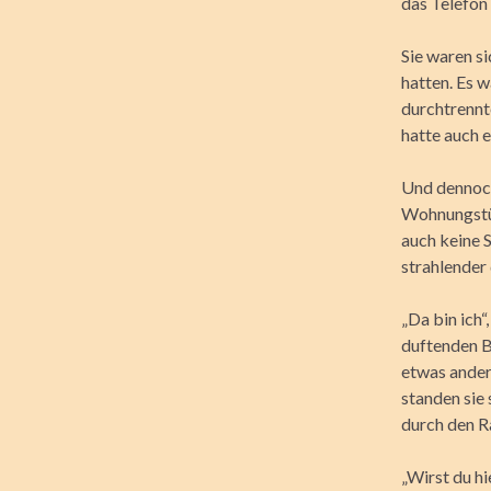
das Telefon
Sie waren s
hatten. Es 
durchtrennt
hatte auch e
Und dennoch 
Wohnungstür
auch keine S
strahlender
„Da bin ich“
duftenden B
etwas ander
standen sie
durch den R
„Wirst du hi