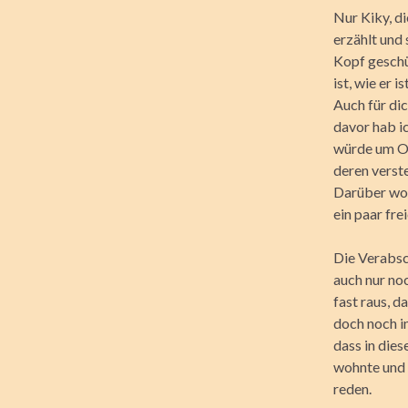
Nur Kiky, di
erzählt und 
Kopf geschü
ist, wie er 
Auch für dic
davor hab ic
würde um Ol
deren verste
Darüber wol
ein paar fre
Die Verabsc
auch nur no
fast raus, d
doch noch in
dass in dies
wohnte und d
reden.