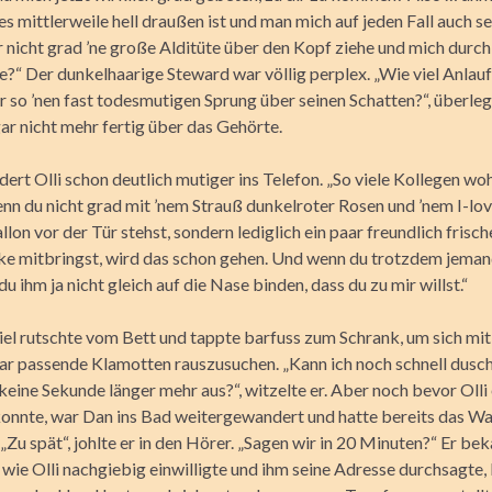
es mittlerweile hell draußen ist und man mich auf jeden Fall auch s
 nicht grad ’ne große Alditüte über den Kopf ziehe und mich durch
e?“ Der dunkelhaarige Steward war völlig perplex. „Wie viel Anlau
 so ’nen fast todesmutigen Sprung über seinen Schatten?“, überlegte
ar nicht mehr fertig über das Gehörte.
idert Olli schon deutlich mutiger ins Telefon. „So viele Kollegen wo
enn du nicht grad mit ’nem Strauß dunkelroter Rosen und ’nem I-lo
on vor der Tür stehst, sondern lediglich ein paar freundlich frisc
ke mitbringst, wird das schon gehen. Und wenn du trotzdem jemand
u ihm ja nicht gleich auf die Nase binden, dass du zu mir willst.“
iel rutschte vom Bett und tappte barfuss zum Schrank, um sich mit 
ar passende Klamotten rauszusuchen. „Kann ich noch schnell dusc
 keine Sekunde länger mehr aus?“, witzelte er. Aber noch bevor Olli
onnte, war Dan ins Bad weitergewandert und hatte bereits das W
„Zu spät“, johlte er in den Hörer. „Sagen wir in 20 Minuten?“ Er b
 wie Olli nachgiebig einwilligte und ihm seine Adresse durchsagte,