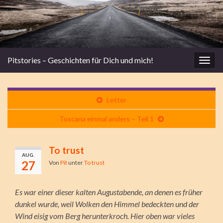
Pitstories – Geschichten für Dich und mich!
Navi
umsc
Letter
Toscana einmal anders – Teil 1
To trust
AUG.
27
Von
Pit
unter
To trust
Es war einer dieser kalten Augustabende, an denen es früher
dunkel wurde, weil Wolken den Himmel bedeckten und der
Wind eisig vom Berg herunterkroch. Hier oben war vieles