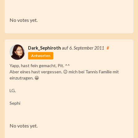
Rate
this
No votes yet.
item:
Submit
Dark_Sephiroth
auf
6. September 2011
#
Rating
Antworten
Yapp, hast fein gemacht, Pit. ^^
Aber eines hast vergessen. 😉 mich bei Tannis Familie mit
einzutragen. 😀
LG,
Sephi
Rate
this
No votes yet.
item: