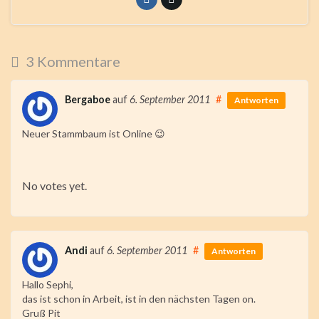
:
Submit
3 Kommentare
Rating
Bergaboe
auf
6. September 2011
#
Antworten
Neuer Stammbaum ist Online 😉
Rate
this
No votes yet.
item:
Submit
Andi
auf
6. September 2011
#
Antworten
Rating
Hallo Sephi,
das ist schon in Arbeit, ist in den nächsten Tagen on.
Gruß Pit