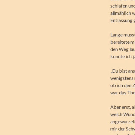
schlafen un
allmählich 
Entlassung 
Lange musst
bereitete mi
den Weg lau
konnte ich j
„Du bist ans
wenigstens 
ob ich den 
war das The
Aber erst, a
welch Wunder
angewurzelt
mir der Schw