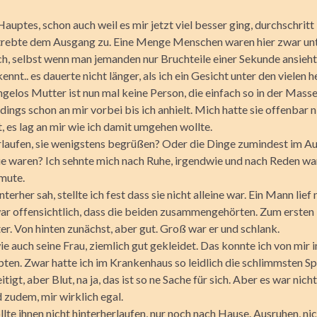
uptes, schon auch weil es mir jetzt viel besser ging, durchschritt 
trebte dem Ausgang zu. Eine Menge Menschen waren hier zwar un
h, selbst wenn man jemanden nur Bruchteile einer Sekunde ansieht
ennt.. es dauerte nicht länger, als ich ein Gesicht unter den vielen h
gelos Mutter ist nun mal keine Person, die einfach so in der Masse
rdings schon an mir vorbei bis ich anhielt. Mich hatte sie offenbar n
, es lag an mir wie ich damit umgehen wollte.
erlaufen, sie wenigstens begrüßen? Oder die Dinge zumindest im A
sie waren? Ich sehnte mich nach Ruhe, irgendwie und nach Reden wa
umute.
interher sah, stellte ich fest dass sie nicht alleine war. Ein Mann lief
war offensichtlich, dass die beiden zusammengehörten. Zum ersten 
r. Von hinten zunächst, aber gut. Groß war er und schlank.
ie auch seine Frau, ziemlich gut gekleidet. Das konnte ich von mir
pten. Zwar hatte ich im Krankenhaus so leidlich die schlimmsten S
itigt, aber Blut, na ja, das ist so ne Sache für sich. Aber es war nich
d zudem, mir wirklich egal.
llte ihnen nicht hinterherlaufen, nur noch nach Hause. Ausruhen, nic