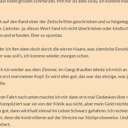
hast keine großen Schmerzen. Mit mir ist alles okay, ich komme mo
h auf den Rand einer der Zeitschriften geschrieben und so hingelegt
. Liebster.. ja, dieses Wort fand ich nicht übertrieben oder kindisc
en und erfunden. Eher so spontan.
uhr ich ihm dann doch durch die wirren Haare, was ziemliche Emoti
r was soll’s, ich komme wieder, morgen schon.
ch ich wieder aus dem Zimmer, im Gang draußen lehnte ich mich a
e erst mal meinen Kopf. Es wird alles gut, das war das einzige, was 
lte.
zen Fahrt nach unten machte ich mir dann erst mal Gedanken über
ompliziert war sie von der Klinik aus nicht, aber mein Geld reichte
gut, dann wird halt einmal im Leben Schwarz gefahren. Ich rechnet
t, denn die kontrollieren auf der Strecke nur Stichprobeweise. Un
tiert.