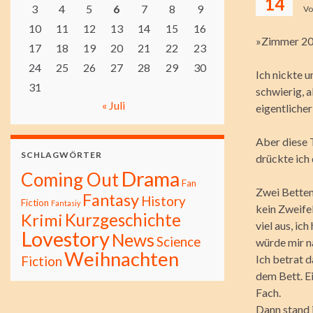
14
3
4
5
6
7
8
9
V
10
11
12
13
14
15
16
»Zimmer 204
17
18
19
20
21
22
23
24
25
26
27
28
29
30
Ich nickte u
31
schwierig, a
« Juli
eigentlicher
Aber diese 
SCHLAGWÖRTER
drückte ich 
Drama
Coming Out
Fan
Zwei Betten,
Fantasy
History
Fiction
Fantasiy
kein Zweifel
Kurzgeschichte
Krimi
viel aus, ic
Lovestory
News
Science
würde mir n
Weihnachten
Ich betrat d
Fiction
dem Bett. E
Fach.
Dann stand i