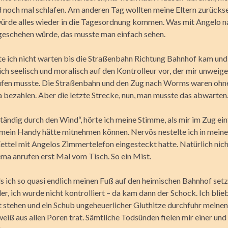
d noch mal schlafen. Am anderen Tag wollten meine Eltern zurücks
würde alles wieder in die Tagesordnung kommen. Was mit Angelo n
geschehen würde, das musste man einfach sehen.
e ich nicht warten bis die Straßenbahn Richtung Bahnhof kam und
ch seelisch und moralisch auf den Kontrolleur vor, der mir unweige
fen musste. Die Straßenbahn und den Zug nach Worms waren ohne
a bezahlen. Aber die letzte Strecke, nun, man musste das abwarten
tändig durch den Wind“, hörte ich meine Stimme, als mir im Zug einf
mein Handy hätte mitnehmen können. Nervös nestelte ich in meine
Zettel mit Angelos Zimmertelefon eingesteckt hatte. Natürlich nic
ma anrufen erst Mal vom Tisch. So ein Mist.
ls ich so quasi endlich meinen Fuß auf den heimischen Bahnhof setz
, ich wurde nicht kontrolliert – da kam dann der Schock. Ich blie
 stehen und ein Schub ungeheuerlicher Gluthitze durchfuhr meinen
eiß aus allen Poren trat. Sämtliche Todsünden fielen mir einer un