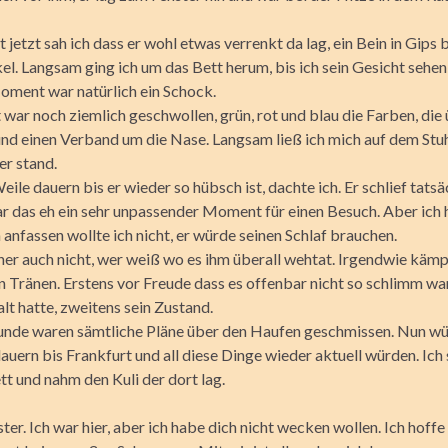
t jetzt sah ich dass er wohl etwas verrenkt da lag, ein Bein in Gips 
l. Langsam ging ich um das Bett herum, bis ich sein Gesicht sehen
oment war natürlich ein Schock.
war noch ziemlich geschwollen, grün, rot und blau die Farben, die 
und einen Verband um die Nase. Langsam ließ ich mich auf dem Stuhl
er stand.
eile dauern bis er wieder so hübsch ist, dachte ich. Er schlief tatsäc
war das eh ein sehr unpassender Moment für einen Besuch. Aber ich
 anfassen wollte ich nicht, er würde seinen Schlaf brauchen.
eher auch nicht, wer weiß wo es ihm überall wehtat. Irgendwie kämp
n Tränen. Erstens vor Freude dass es offenbar nicht so schlimm war
lt hatte, zweitens sein Zustand.
kunde waren sämtliche Pläne über den Haufen geschmissen. Nun wü
auern bis Frankfurt und all diese Dinge wieder aktuell würden. Ich 
t und nahm den Kuli der dort lag.
ter. Ich war hier, aber ich habe dich nicht wecken wollen. Ich hoffe 