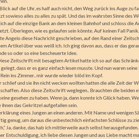
hen.
 Blick auf die Uhr, es half auch nicht, den Weg zurück ins Auge zu f
zt sowieso alles zu alles zu spät. Und das im wahrsten Sinne des W
mich auf die einzige Bank an dem kleinen Bahnhof und schloss die A
etzt. Überlegen, wie es gelaufen sein könnte. Auf keinen Fall Panik
tte Angelo diese Nachricht geschrieben, auf den Rand einer Zeitschr
nem Artikel über was weiß ich. Ich ging davon aus, dass er das ger
nde so oder so eine bescheuerte Idee.
iese Zeitschrift mit besagtem Artikel hatte ich so auf das Schrän
gelegt, dass er es ganz einfach lesen musste. Und nun waren seine 
ein ins Zimmer.. mir wurde wieder blöd im Kopf.
r schlief und sie ihn nicht wecken wollten hatten die alle Zeit der W
chaffen. Also diese Zeitschrift weglegen.. Brauchten die beiden ei
 keine gesehen zu haben. Wenn ja, dann konnte ich Glück haben. We
ihnen das Gekritzel aufgefallen sein.
erklärung eines Jungen an einen anderen. Mit Name und wenigen S
tig genug, um daraus die unbestechlich einfachsten Schlüsse zu zie
h,“ Ja, danke, das hab ich mittlerweile auch selbst herausgefunden.
ner Entschuldigung, ich liebe diesen Jungen und aus Liebe macht ma