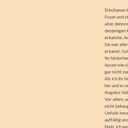
Erhobenen Ha
Foyer und s
aber dennoc
denjenigen k
erkannte. An
Sie war alle
erkannt. Gut
Ihr hinterh
lassen wie 
gar nicht z
Als ich ihr h
her und es 
Angelos Vate
Vor allem, w
nicht behau
Unfalls bese
auffällig un
Nein, ich wo