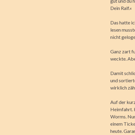
gut und du 
Dein Ralf.«
Das hatte ic
lesen musste
nicht gelog
Ganz zart f
weckte. Abe
Damit schli
und sortiert
wirklich zäh
Auf der kur
Heimfahrt. K
Worms. Nun 
einem Ticke
heute. Garan