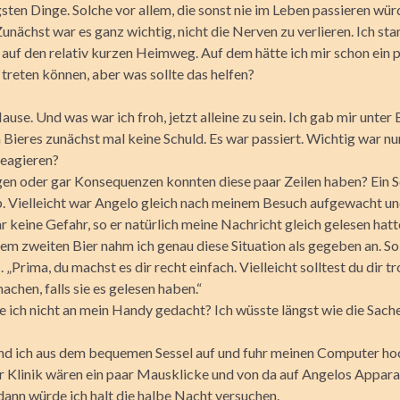
ten Dinge. Solche vor allem, die sonst nie im Leben passieren wür
unächst war es ganz wichtig, nicht die Nerven zu verlieren. Ich sta
auf den relativ kurzen Heimweg. Auf dem hätte ich mir schon ein p
treten können, aber was sollte das helfen?
ause. Und was war ich froh, jetzt alleine zu sein. Ich gab mir unter 
 Bieres zunächst mal keine Schuld. Es war passiert. Wichtig war nu
reagieren?
en oder gar Konsequenzen konnten diese paar Zeilen haben? Ein S
b. Vielleicht war Angelo gleich nach meinem Besuch aufgewacht u
 keine Gefahr, so er natürlich meine Nachricht gleich gelesen hatt
em zweiten Bier nahm ich genau diese Situation als gegeben an. So
. „Prima, du machst es dir recht einfach. Vielleicht solltest du dir 
chen, falls sie es gelesen haben.“
 ich nicht an mein Handy gedacht? Ich wüsste längst wie die Sach
nd ich aus dem bequemen Sessel auf und fuhr meinen Computer ho
Klinik wären ein paar Mausklicke und von da auf Angelos Appara
nn würde ich halt die halbe Nacht versuchen.