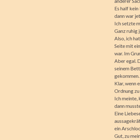
anderer Sac
Es half kein
dann war jet
Ich setzte 
Ganz ruhig j
Also, ich ha
Seite mit ei
war. Im Gru
Aber egal. D
seinem Bett 
gekommen. R
Klar, wenn e
Ordnung zu s
Ich meinte,
dann musste 
Eine Liebes
aussagekräf
ein Arschloc
Gut, zu mei