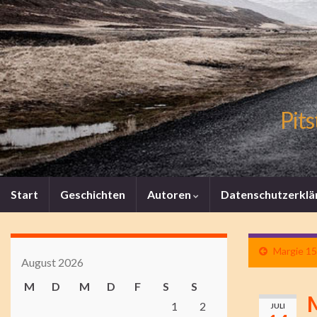
Pits
Start
Geschichten
Autoren
Datenschutzerklä
Margie 15 
August 2026
M
D
M
D
F
S
S
1
2
JULI