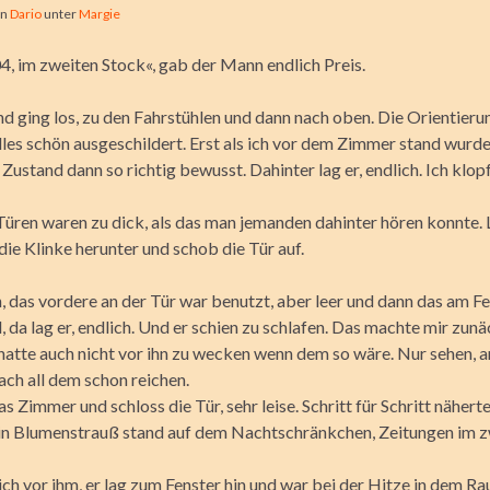
on
Dario
unter
Margie
, im zweiten Stock«, gab der Mann endlich Preis.
nd ging los, zu den Fahrstühlen und dann nach oben. Die Orientieru
lles schön ausgeschildert. Erst als ich vor dem Zimmer stand wurd
 Zustand dann so richtig bewusst. Dahinter lag er, endlich. Ich klop
Türen waren zu dick, als das man jemanden dahinter hören konnte
die Klinke herunter und schob die Tür auf.
 das vordere an der Tür war benutzt, aber leer und dann das am Fen
, da lag er, endlich. Und er schien zu schlafen. Das machte mir zunä
h hatte auch nicht vor ihn zu wecken wenn dem so wäre. Nur sehen, a
ach all dem schon reichen.
as Zimmer und schloss die Tür, sehr leise. Schritt für Schritt nähert
in Blumenstrauß stand auf dem Nachtschränkchen, Zeitungen im 
ch vor ihm, er lag zum Fenster hin und war bei der Hitze in dem Ra