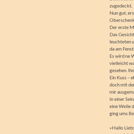
zugedeckt.
Nun gut, ers
Oberschenke
Der erste M
Das Gesicht 
leuchteten 
da am Fenst
Es wird ne W
vielleicht 
gesehen. Ihn
Ein Kuss – 
doch mit de
mir ausgema
In einer Se
eine Weile d
ging ums Bet
»Hallo Liebs