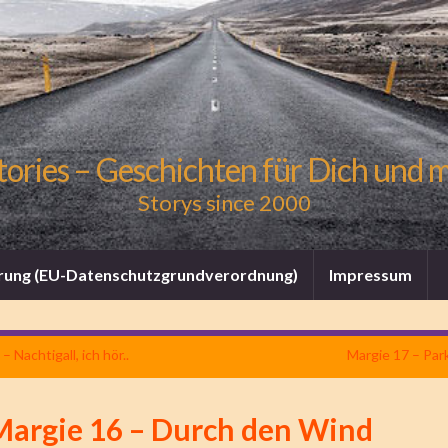
tories – Geschichten für Dich und 
Storys since 2000
rung (EU-Datenschutzgrundverordnung)
Impressum
– Nachtigall, ich hör..
Margie 17 – Par
Margie 16 – Durch den Wind