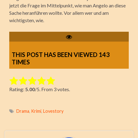
jetzt die Frage im Mittelpunkt, wie man Angelo an diese
Sache heranführen wollte. Vor allem wer und am
wichtigsten, wie.
THIS POST HAS BEEN VIEWED
143
TIMES
Rate this item:
Rating:
5.00
/5. From 3 votes.
Submit Rating
Drama
,
Krimi
,
Lovestory