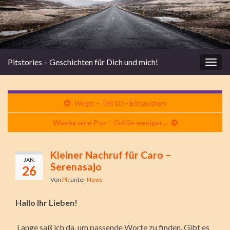
Pitstories – Geschichten für Dich und mich!
Navi
umsc
Wege – Teil 10 – Eintauchen
Wieder eine Pop – Größe weniger…
Kleiner Nachruf für Caro –
JAN.
Serenasajo
26
Von
Pit
unter
News
Hallo Ihr Lieben!
Lange saß ich da, um passende Worte zu finden. Gibt es