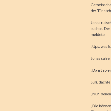
Gemeinschaf
der Tür steh
Jonas rutsc
suchen. Der 
meldete.
„Ups, was is
Jonas sah e
„Da ist so e
Süß, dachte 
„Nun, denen
„Die können