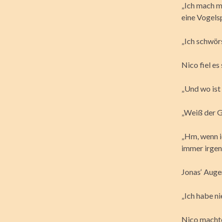
„Ich mach mi
eine Vogels
„Ich schwörs
Nico fiel es
„Und wo ist 
„Weiß der G
„Hm, wenn ic
immer irgen
Jonas‘ Auge
„Ich habe ni
Nico machte