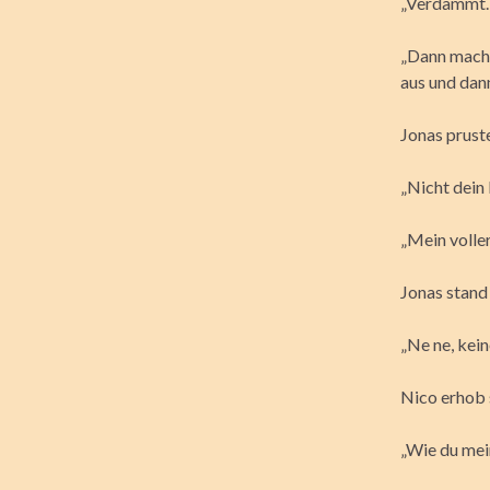
„Verdammt. I
„Dann mach 
aus und dann
Jonas prust
„Nicht dein 
„Mein voller
Jonas stand 
„Ne ne, kein
Nico erhob s
„Wie du mein