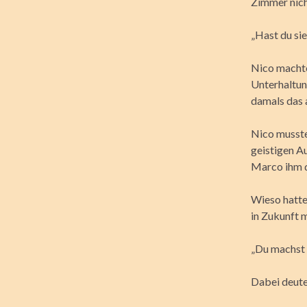
Zimmer nich
„Hast du sie
Nico machte
Unterhaltung
damals das a
Nico musste
geistigen A
Marco ihm da
Wieso hatte
in Zukunft 
„Du machst s
Dabei deute