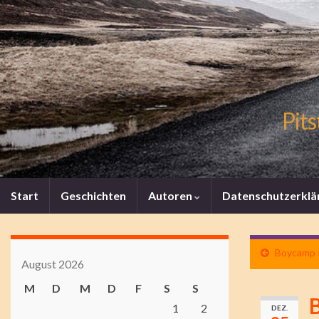
Pits
Start
Geschichten
Autoren
Datenschutzerklä
Boycamp I
August 2026
M
D
M
D
F
S
S
B
1
2
DEZ.