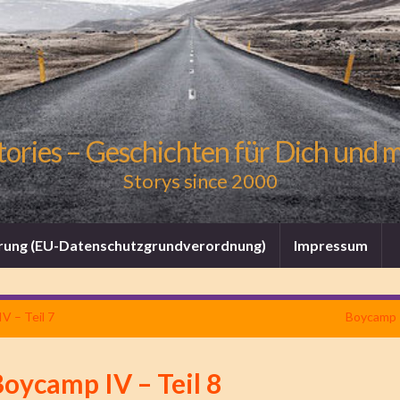
tories – Geschichten für Dich und 
Storys since 2000
rung (EU-Datenschutzgrundverordnung)
Impressum
V – Teil 7
Boycamp I
oycamp IV – Teil 8