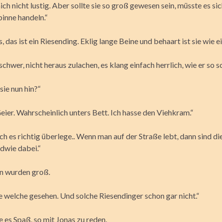
ch nicht lustig. Aber sollte sie so groß gewesen sein, müsste es si
pinne handeln.“
, das ist ein Riesending. Eklig lange Beine und behaart ist sie wie ei
 schwer, nicht heraus zulachen, es klang einfach herrlich, wie er so 
sie nun hin?“
eier. Wahrscheinlich unters Bett. Ich hasse den Viehkram.“
h es richtig überlege.. Wenn man auf der Straße lebt, dann sind die
dwie dabei.“
n wurden groß.
e welche gesehen. Und solche Riesendinger schon gar nicht.“
 es Spaß, so mit Jonas zu reden.