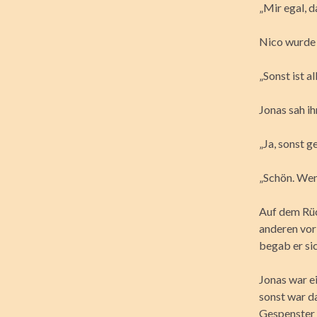
„Mir egal, d
Nico wurde 
„Sonst ist a
Jonas sah ih
„Ja, sonst ge
„Schön. Wenn
Auf dem Rüc
anderen vor
begab er si
Jonas war e
sonst war da
Gespenster g