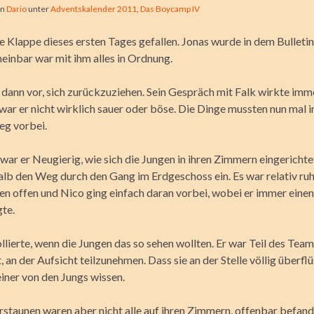
on
Dario
unter
Adventskalender 2011
,
Das Boycamp IV
 Klappe dieses ersten Tages gefallen. Jonas wurde in dem Bulletin
einbar war mit ihm alles in Ordnung.
 dann vor, sich zurückzuziehen. Sein Gespräch mit Falk wirkte imm
war er nicht wirklich sauer oder böse. Die Dinge mussten nun mal i
eg vorbei.
war er Neugierig, wie sich die Jungen in ihren Zimmern eingerichtet
alb den Weg durch den Gang im Erdgeschoss ein. Es war relativ ruhi
n offen und Nico ging einfach daran vorbei, wobei er immer einen 
te.
ollierte, wenn die Jungen das so sehen wollten. Er war Teil des Tea
t, an der Aufsicht teilzunehmen. Dass sie an der Stelle völlig überflü
einer von den Jungs wissen.
rstaunen waren aber nicht alle auf ihren Zimmern, offenbar befand