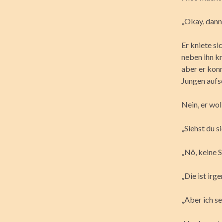
„Okay, dann 
Er kniete si
neben ihn kn
aber er konn
Jungen aufs
Nein, er wo
„Siehst du s
„Nö, keine S
„Die ist irg
„Aber ich seh