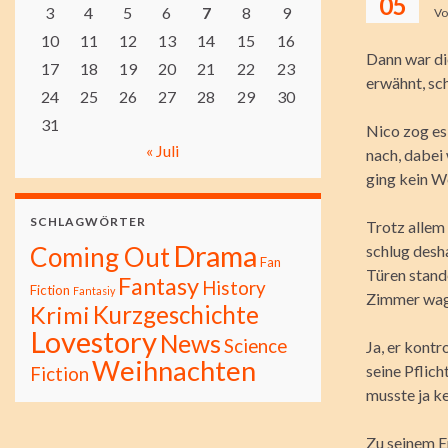
05
3
4
5
6
7
8
9
V
10
11
12
13
14
15
16
Dann war die
17
18
19
20
21
22
23
erwähnt, sch
24
25
26
27
28
29
30
31
Nico zog es
« Juli
nach, dabei 
ging kein W
SCHLAGWÖRTER
Trotz allem 
Drama
Coming Out
schlug desh
Fan
Türen stande
Fantasy
History
Fiction
Fantasiy
Zimmer wag
Kurzgeschichte
Krimi
Lovestory
News
Science
Ja, er kontr
Weihnachten
seine Pflich
Fiction
musste ja k
Zu seinem E