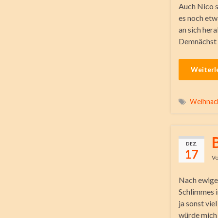
Auch Nico s
es noch etwa
an sich her
Demnächst k
Weiterl
Weihnac
DEZ.
17
V
Nach ewigen
Schlimmes i
ja sonst vie
würde mich 