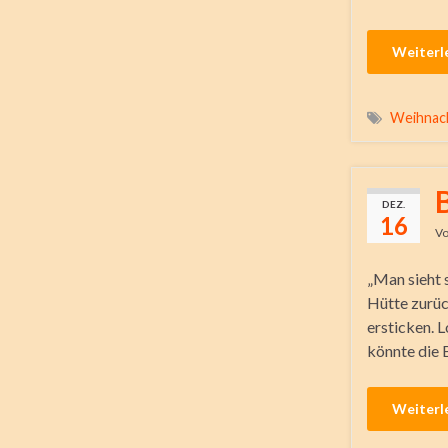
Weiterl
Weihnac
DEZ.
16
V
„Man sieht s
Hütte zurüc
ersticken. L
könnte die
Weiterl