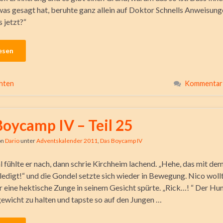
as gesagt hat, beruhte ganz allein auf Doktor Schnells Anweisung
s jetzt?“
esen
hten
Kommentar 
Boycamp IV – Teil 25
on
Dario
unter
Adventskalender 2011
,
Das Boycamp IV
 fühlte er nach, dann schrie Kirchheim lachend. „Hehe, das mit dem
ledigt!“ und die Gondel setzte sich wieder in Bewegung. Nico wollt
 er eine hektische Zunge in seinem Gesicht spürte. „Rick…! “ Der Hu
gewicht zu halten und tapste so auf den Jungen …