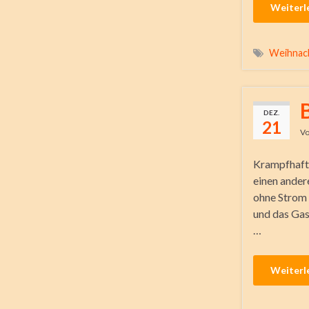
Weiterl
Weihnac
DEZ.
21
V
Krampfhaft 
einen ander
ohne Strom 
und das Gas
…
Weiterl