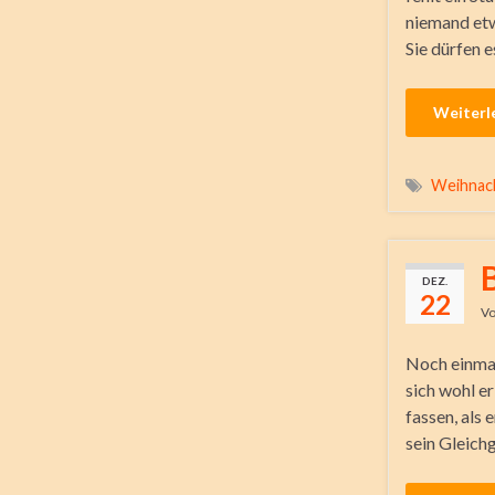
niemand etw
Sie dürfen e
Weiterl
Weihnac
DEZ.
22
V
Noch einmal
sich wohl er
fassen, als
sein Gleich