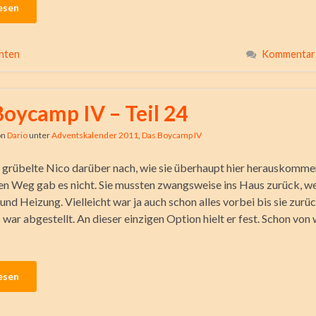
esen
hten
Kommentar 
Boycamp IV – Teil 24
on
Dario
unter
Adventskalender 2011
,
Das Boycamp IV
grübelte Nico darüber nach, wie sie überhaupt hier herauskommen
en Weg gab es nicht. Sie mussten zwangsweise ins Haus zurück, w
und Heizung. Vielleicht war ja auch schon alles vorbei bis sie zu
 war abgestellt. An dieser einzigen Option hielt er fest. Schon von
esen