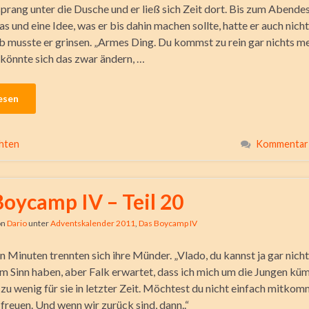
prang unter die Dusche und er ließ sich Zeit dort. Bis zum Abende
s und eine Idee, was er bis dahin machen sollte, hatte er auch nich
ab musste er grinsen. „Armes Ding. Du kommst zu rein gar nichts me
önnte sich das zwar ändern, …
esen
hten
Kommentar 
Boycamp IV – Teil 20
on
Dario
unter
Adventskalender 2011
,
Das Boycamp IV
 Minuten trennten sich ihre Münder. „Vlado, du kannst ja gar nich
m Sinn haben, aber Falk erwartet, dass ich mich um die Jungen küm
l zu wenig für sie in letzter Zeit. Möchtest du nicht einfach mitko
freuen. Und wenn wir zurück sind, dann..“