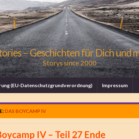
tories – Geschichten für Dich und 
Storys since 2000
rung (EU-Datenschutzgrundverordnung)
Impressum
E:
DAS BOYCAMP IV
Boycamp IV – Teil 27 Ende