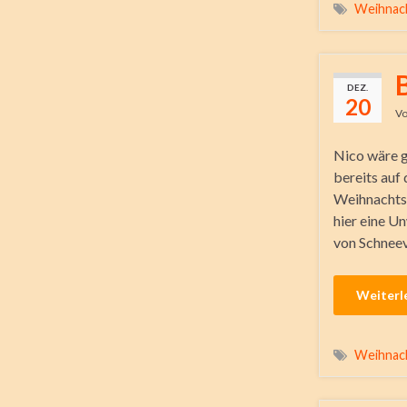
Weihnac
DEZ.
20
V
Nico wäre g
bereits auf 
Weihnachtsg
hier eine U
von Schnee
Weiterl
Weihnac