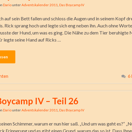
on
Dario
unter
Adventskalender 2011
,
Das Boycamp IV
ch auf sein Bett fallen und schloss die Augen und in seinem Kopf dr
eis. Rick sprang hoch und legte sich eng neben ihn. Auch ohne Worte
usste der Hund, um was es ging. Die Nähe zu dem Tier beruhigte 
Er legte seine Hand auf Ricks …
esen
hten
6
Boycamp IV – Teil 26
on
Dario
unter
Adventskalender 2011
,
Das Boycamp IV
keinen Schimmer, warum er nun hier saß. „Und um was geht es?“ „N
ück Erinnerung und es gibt einen Grund, warum das so ist. Dass Ihnen