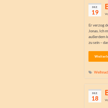
DEZ.
19
V
Er verzog d
Jonas. Ich m
außerdem ka
zu sein – d
Weiterl
Weihnac
DEZ.
18
V