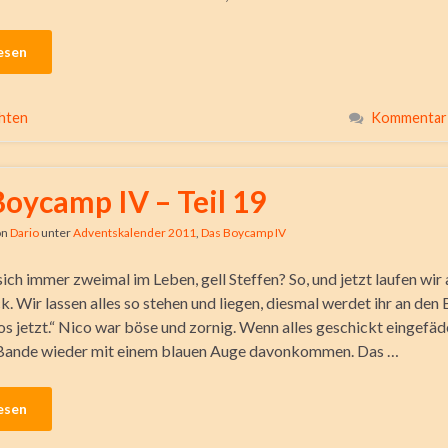
esen
hten
Kommentar 
Boycamp IV – Teil 19
on
Dario
unter
Adventskalender 2011
,
Das Boycamp IV
ich immer zweimal im Leben, gell Steffen? So, und jetzt laufen wir 
k. Wir lassen alles so stehen und liegen, diesmal werdet ihr an den
os jetzt.“ Nico war böse und zornig. Wenn alles geschickt eingefäd
 Bande wieder mit einem blauen Auge davonkommen. Das …
esen