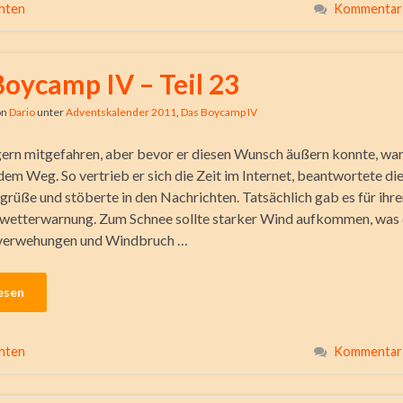
hten
Kommentar 
Boycamp IV – Teil 23
on
Dario
unter
Adventskalender 2011
,
Das Boycamp IV
ern mitgefahren, aber bevor er diesen Wunsch äußern konnte, war
dem Weg. So vertrieb er sich die Zeit im Internet, beantwortete di
rüße und stöberte in den Nachrichten. Tatsächlich gab es für ihr
nwetterwarnung. Zum Schnee sollte starker Wind aufkommen, was 
verwehungen und Windbruch …
esen
hten
Kommentar 