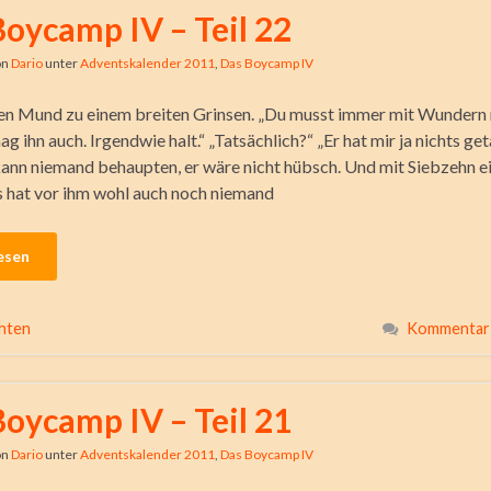
Boycamp IV – Teil 22
on
Dario
unter
Adventskalender 2011
,
Das Boycamp IV
en Mund zu einem breiten Grinsen. „Du musst immer mit Wundern 
ag ihn auch. Irgendwie halt.“ „Tatsächlich?“ „Er hat mir ja nichts get
nn niemand behaupten, er wäre nicht hübsch. Und mit Siebzehn e
as hat vor ihm wohl auch noch niemand
esen
hten
Kommentar 
Boycamp IV – Teil 21
on
Dario
unter
Adventskalender 2011
,
Das Boycamp IV