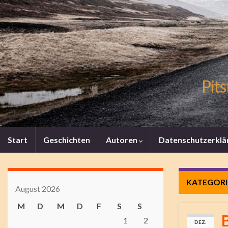
Pits
Start
Geschichten
Autoren
Datenschutzerklä
KATEGORI
August 2026
M
D
M
D
F
S
S
1
2
DEZ.