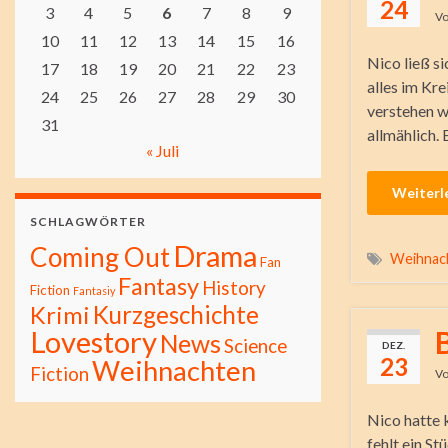
24
3
4
5
6
7
8
9
V
10
11
12
13
14
15
16
Nico ließ si
17
18
19
20
21
22
23
alles im Kr
24
25
26
27
28
29
30
verstehen w
31
allmählich. 
« Juli
Weiterl
SCHLAGWÖRTER
Drama
Coming Out
Weihnac
Fan
Fantasy
History
Fiction
Fantasiy
Kurzgeschichte
Krimi
Lovestory
News
Science
DEZ.
23
Weihnachten
Fiction
V
Nico hatte 
fehlt ein St