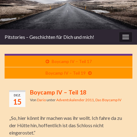
Pitstories – Geschichten für Dich und mich!
Navi
umsc
Boycamp IV – Teil 17
Boycamp IV – Teil 19
Boycamp IV – Teil 18
DEZ.
15
Von
Dario
unter
Adventskalender 2011
,
Das Boycamp IV
„So, hier könnt ihr machen was ihr wollt. Ich fahre da zu
der Hütte hin, hoffentlich ist das Schloss nicht
eingerostet.“