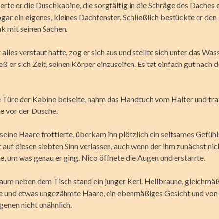
erte er die Duschkabine, die sorgfältig in die Schräge des Daches 
gar ein eigenes, kleines Dachfenster. Schließlich bestückte er den
 mit seinen Sachen.
lles verstaut hatte, zog er sich aus und stellte sich unter das Wass
ieß er sich Zeit, seinen Körper einzuseifen. Es tat einfach gut nach 
e Türe der Kabine beiseite, nahm das Handtuch vom Halter und trat
 vor der Dusche.
eine Haare frottierte, überkam ihn plötzlich ein seltsames Gefühl
t auf diesen siebten Sinn verlassen, auch wenn der ihm zunächst nic
e, um was genau er ging. Nico öffnete die Augen und erstarrte.
aum neben dem Tisch stand ein junger Kerl. Hellbraune, gleichmäß
e und etwas ungezähmte Haare, ein ebenmäßiges Gesicht und von 
igenen nicht unähnlich.