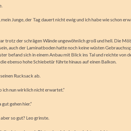
e.
, mein Junge, der Tag dauert nicht ewig und ich habe wie schon erw
r trotz der schrägen Wände ungewöhnlich groß und hell. Die Möb
 sein, auch der Laminatboden hatte noch keine wüsten Gebrauchssp
ster befand sich in einem Anbau mit Blick ins Tal und reichte von 
die ebenso hohe Schiebetür führte hinaus auf einen Balkon.
e seinen Rucksack ab.
b ich nun wirklich nicht erwartet.“
ja gut gehen hier.“
 aber so gut? Leo grinste.