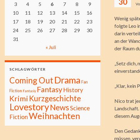
30
3
4
5
6
7
8
9
V
10
11
12
13
14
15
16
Wenig später
17
18
19
20
21
22
23
folgte Leo 
24
25
26
27
28
29
30
darin vertei
31
an der Wand 
« Juli
der Raum du
„Setz dich, 
SCHLAGWÖRTER
einverstand
Drama
Coming Out
Fan
„Klar, kein 
Fantasy
History
Fiction
Fantasiy
Kurzgeschichte
Krimi
Nico trat j
Lovestory
News
Science
Landschaft. 
Weihnachten
diesem Auge
Fiction
Den Gedanke
müssen, ver