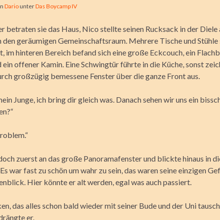
on
Dario
unter
Das Boycamp IV
 betraten sie das Haus, Nico stellte seinen Rucksack in der Diele
in den geräumigen Gemeinschaftsraum. Mehrere Tische und Stühle
lt, im hinteren Bereich befand sich eine große Eckcouch, ein Flach
ein offener Kamin. Eine Schwingtür führte in die Küche, sonst zeic
rch großzügig bemessene Fenster über die ganze Front aus.
mein Junge, ich bring dir gleich was. Danach sehen wir uns ein bissc
en?“
Problem.“
edoch zuerst an das große Panoramafenster und blickte hinaus in di
Es war fast zu schön um wahr zu sein, das waren seine einzigen Gef
nblick. Hier könnte er alt werden, egal was auch passiert.
n, das alles schon bald wieder mit seiner Bude und der Uni tausc
drängte er.