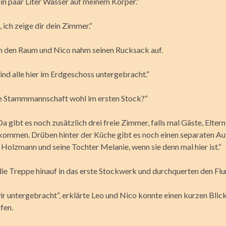
ein paar Liter Wasser auf meinem Körper.“
ich zeige dir dein Zimmer.“
en den Raum und Nico nahm seinen Rucksack auf.
ind alle hier im Erdgeschoss untergebracht.“
ie Stammmannschaft wohl im ersten Stock?“
 Da gibt es noch zusätzlich drei freie Zimmer, falls mal Gäste, Elter
ommen. Drüben hinter der Küche gibt es noch einen separaten Au
Holzmann und seine Tochter Melanie, wenn sie denn mal hier ist.“
die Treppe hinauf in das erste Stockwerk und durchquerten den Flur
ir untergebracht“, erklärte Leo und Nico konnte einen kurzen Blick
fen.