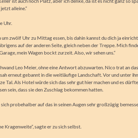
Keller ist auch noch Platz, aber ich denke, da ist es nicht ganz so sp
 jetzt alleine.“
ie Uhr.
um zwölf Uhr zu Mittag essen, bis dahin kannst du dich ja einricht
 übrigens auf der anderen Seite, gleich neben der Treppe. Mich fin
 Garage, mein Wagen bockt zurzeit. Also, wir sehen uns.“
hwand Leo Meier, ohne eine Antwort abzuwarten. Nico trat an da
sah erneut gebannt in die weitläufige Landschaft. Vor und unter ih
ze Tal. Als Hotel würde sich das sehr gut hier machen und es dürfte
en sein, dass sie den Zuschlag bekommen hatten.
r sich probehalber auf das in seinen Augen sehr großzügig bemess
 Kragenweite“, sagte er zu sich selbst.