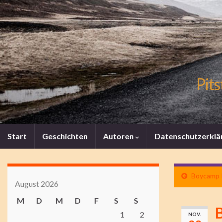
Pits
Start
Geschichten
Autoren
Datenschutzerklä
Boycamp I
August 2026
M
D
M
D
F
S
S
B
1
2
NOV.