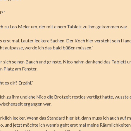
t?“
ich zu Leo Meier um, der mit einem Tablett zu ihm gekommen war.
ss erst mal. Lauter leckere Sachen. Der Koch hier versteht sein Ha
cht aufpasse, werde ich das bald büßen müssen.“
er sich seinen Bauch und grinste. Nico nahm dankend das Tablett u
en Platz am Fenster.
t es dir? Erzähl.“
ich zu ihm und ehe Nico die Brotzeit restlos vertilgt hatte, wusste e
Zwischenzeit ergangen war.
klich lecker. Wenn das Standard hier ist, dann muss ich auch auf m
So, und jetzt möchte ich wenn’s geht erst mal meine Räumlichkeiten