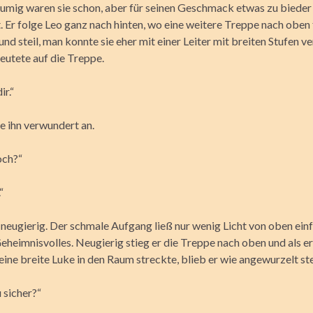
äumig waren sie schon, aber für seinen Geschmack etwas zu bieder
. Er folge Leo ganz nach hinten, wo eine weitere Treppe nach oben f
nd steil, man konnte sie eher mit einer Leiter mit breiten Stufen ve
eutete auf die Treppe.
ir.“
e ihn verwundert an.
och?“
“
neugierig. Der schmale Aufgang ließ nur wenig Licht von oben einf
eheimnisvolles. Neugierig stieg er die Treppe nach oben und als er
ine breite Luke in den Raum streckte, blieb er wie angewurzelt st
u sicher?“