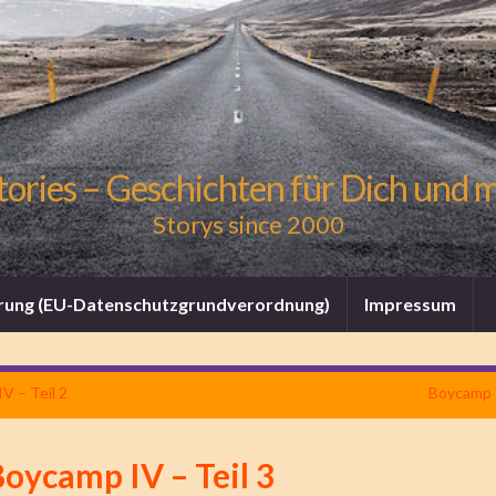
tories – Geschichten für Dich und 
Storys since 2000
rung (EU-Datenschutzgrundverordnung)
Impressum
V – Teil 2
Boycamp I
oycamp IV – Teil 3