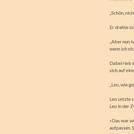
„Schön, nich
Er drehte s
„Aber nun i
wenn ich ni
Dabei rieb 
sich auf ein
„Leo, wie geh
Leo setzte s
Leo in der 
»Das war wir
aufpassen. 