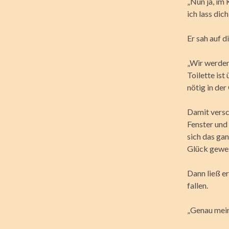
„Nun ja, im 
ich lass dich
Er sah auf d
„Wir werden 
Toilette ist
nötig in der
Damit versc
Fenster und 
sich das gan
Glück gewes
Dann ließ e
fallen.
„Genau meine