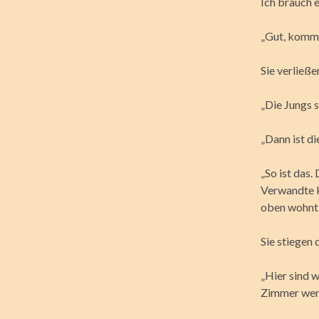
Ich brauch 
„Gut, komm, 
Sie verließ
„Die Jungs s
„Dann ist d
„So ist das.
Verwandte k
oben wohnt 
Sie stiegen 
„Hier sind w
Zimmer wer