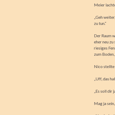
Meier lacht
„Geh weiter
zu tun.“
Der Raum wa
eher neu zu
riesiges Fen
zum Boden, 
Nico stellt
„Uff, das ha
„Es soll dir 
Mag ja sein,