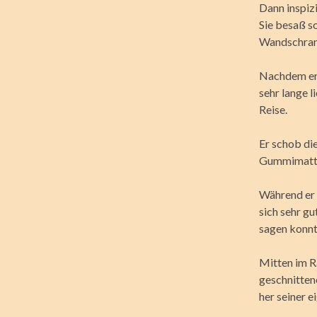
Dann inspizi
Sie besaß so
Wandschrank
Nachdem er a
sehr lange l
Reise.
Er schob di
Gummimatte
Während er s
sich sehr gu
sagen konnt
Mitten im R
geschnitten
her seiner e