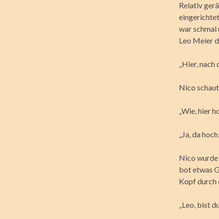
Relativ ger
eingerichtet
war schmal u
Leo Meier d
„Hier, nach d
Nico schaut
„Wie, hier h
„Ja, da hoch.
Nico wurde 
bot etwas G
Kopf durch e
„Leo, bist d