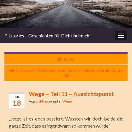
Pitstories – Geschichten für Dich und mich!
Navi
umsc
Ju&Ju
BBTs Corner – Gedanken einer österreichischen Grübeltante
Wege – Teil 11 – Aussichtspunkt
FEB.
18
Von
Lichtreiter
unter
Wege
„Jetzt ist es eben passiert. Wussten wir doch beide die
ganze Zeit, dass es irgendwann so kommen würde.“