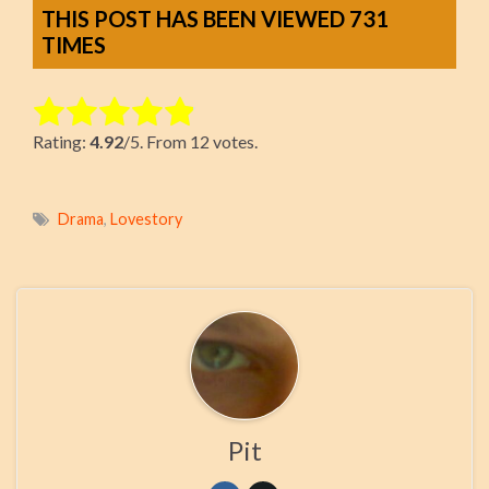
THIS POST HAS BEEN VIEWED
731
TIMES
Rate this item:
Rating:
4.92
/5. From 12 votes.
Submit Rating
Drama
,
Lovestory
Pit