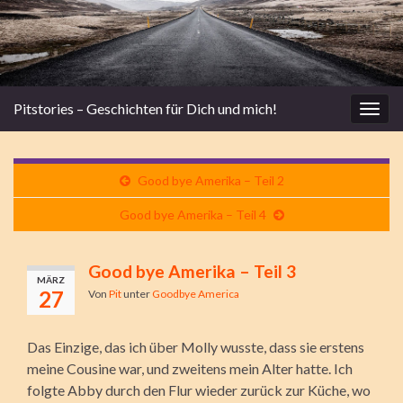
Pitstories – Geschichten für Dich und mich!
Navi
umsc
Good bye Amerika – Teil 2
Good bye Amerika – Teil 4
Good bye Amerika – Teil 3
MÄRZ
27
Von
Pit
unter
Goodbye America
Das Einzige, das ich über Molly wusste, dass sie erstens
meine Cousine war, und zweitens mein Alter hatte. Ich
folgte Abby durch den Flur wieder zurück zur Küche, wo