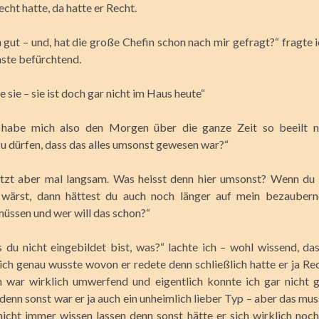
echt hatte, da hatte er Recht.
n gut – und, hat die große Chefin schon nach mir gefragt?“ fragte 
ste befürchtend.
e sie – sie ist doch gar nicht im Haus heute“
h habe mich also den Morgen über die ganze Zeit so beeilt n
zu dürfen, dass das alles umsonst gewesen war?“
etzt aber mal langsam. Was heisst denn hier umsonst? Wenn du 
ärst, dann hättest du auch noch länger auf mein bezaubern
müssen und wer will das schon?“
 du nicht eingebildet bist, was?“ lachte ich – wohl wissend, da
ich genau wusste wovon er redete denn schließlich hatte er ja Re
n war wirklich umwerfend und eigentlich konnte ich gar nicht
nn sonst war er ja auch ein unheimlich lieber Typ – aber das musst
 nicht immer wissen lassen denn sonst hätte er sich wirklich noc