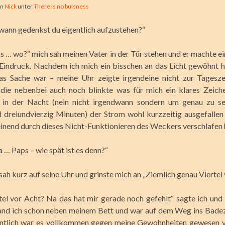
on
Nick
unter
There is no buisness
wann gedenkst du eigentlich aufzustehen?“
… wo?“ mich sah meinen Vater in der Tür stehen und er machte ei
Eindruck. Nachdem ich mich ein bisschen an das Licht gewöhnt 
was Sache war – meine Uhr zeigte irgendeine
nicht zur Tagesze
 die nebenbei auch noch blinkte was für mich ein klares Zeich
 in der Nacht (nein nicht irgendwann sondern um genau zu se
 dreiundvierzig Minuten) der Strom wohl kurzzeitig ausgefallen
inend durch dieses Nicht-Funktionieren des Weckers verschlafen 
… Paps – wie spät ist es denn?“
ah kurz auf seine Uhr und grinste mich an „Ziemlich genau Viertel 
el vor Acht? Na das hat mir gerade noch gefehlt“ sagte ich und
nd ich schon neben meinem Bett und war auf dem Weg ins Bade
entlich war es vollkommen gegen meine Gewohnheiten gewesen vo