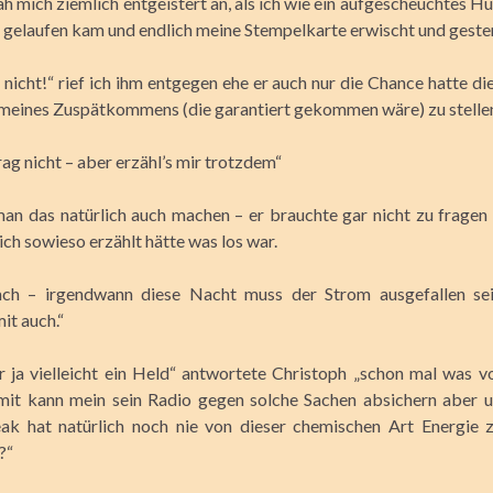
h mich ziemlich entgeistert an, als ich wie ein aufgescheuchtes H
 gelaufen kam und endlich meine Stempelkarte erwischt und geste
 nicht!“ rief ich ihm entgegen ehe er auch nur die Chance hatte d
eines Zuspätkommens (die garantiert gekommen wäre) zu stelle
rag nicht – aber erzähl’s mir trotzdem“
an das natürlich auch machen – er brauchte gar nicht zu fragen 
ch sowieso erzählt hätte was los war.
ach – irgendwann diese Nacht muss der Strom ausgefallen se
t auch.“
r ja vielleicht ein Held“ antwortete Christoph „schon mal was v
mit kann mein sein Radio gegen solche Sachen absichern aber u
ak hat natürlich noch nie von dieser chemischen Art Energie 
?“