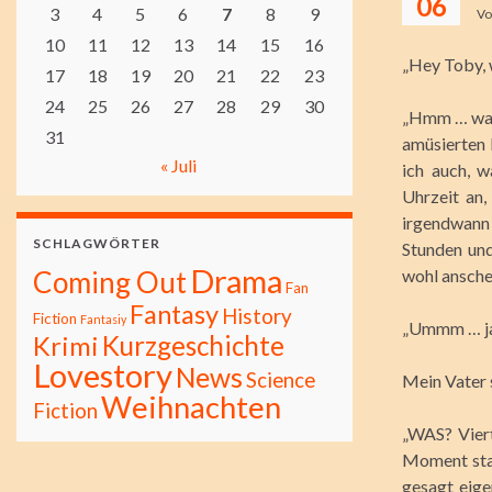
06
3
4
5
6
7
8
9
V
10
11
12
13
14
15
16
„Hey Toby, 
17
18
19
20
21
22
23
24
25
26
27
28
29
30
„Hmm … was 
31
amüsierten 
« Juli
ich auch, 
Uhrzeit an,
irgendwann
SCHLAGWÖRTER
Stunden und
Drama
Coming Out
wohl ansche
Fan
Fantasy
History
Fiction
Fantasiy
„Ummm … ja 
Kurzgeschichte
Krimi
Lovestory
News
Science
Mein Vater s
Weihnachten
Fiction
„WAS? Viert
Moment sta
gesagt eig