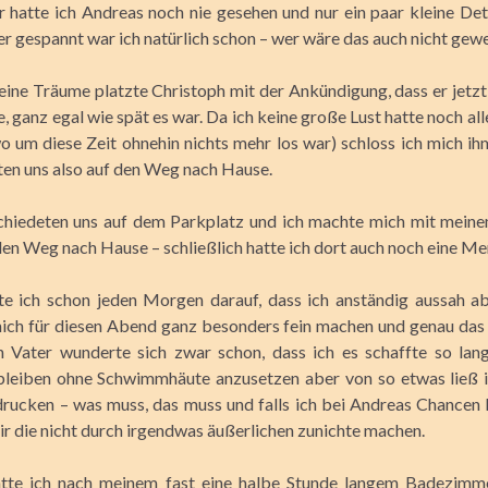
 hatte ich Andreas noch nie gesehen und nur ein paar kleine Det
er gespannt war ich natürlich schon – wer wäre das auch nicht gew
eine Träume platzte Christoph mit der Ankündigung, dass er jetz
 ganz egal wie spät es war. Da ich keine große Lust hatte noch al
wo um diese Zeit ohnehin nichts mehr los war) schloss ich mich ih
en uns also auf den Weg nach Hause.
chiedeten uns auf dem Parkplatz und ich machte mich mit meine
den Weg nach Hause – schließlich hatte ich dort auch noch eine Me
e ich schon jeden Morgen darauf, dass ich anständig aussah ab
mich für diesen Abend ganz besonders fein machen und genau das 
 Vater wunderte sich zwar schon, dass ich es schaffte so lan
bleiben ohne Schwimmhäute anzusetzen aber von so etwas ließ i
drucken – was muss, das muss und falls ich bei Andreas Chancen 
mir die nicht durch irgendwas äußerlichen zunichte machen.
hatte ich nach meinem fast eine halbe Stunde langem Badezimme