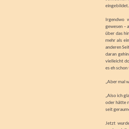
eingebildet.
Irgendwo w
gewesen – au
über das hi
mehr als ei
anderen Sei
daran gehin
vielleicht d
es eh schon
„Aber mal w
„Also ich g
oder hätte 
seit geraume
Jetzt wurd