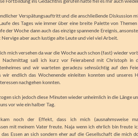
e Fortbildung ins Gedächtnis gerufen hatte fiel es mir auch wieder
dlicher Verspätungsauftritt und die anschließende Diskussion mi
 Laufe des Tages wie immer über eine breite Palette von Themen
ufe der Woche dann auch das einzige spannende Ereignis, ansonste
: Nervige aber auch lustige alte Leute und viel viel Arbeit.
ich mich versehen da war die Woche auch schon (fast) wieder vor
 Nachmittag saß ich kurz vor Feierabend mit Christoph in d
Altenheimes und wir warteten geradezu sehnsüchtig auf den Fei
ss wir endlich das Wochenende einleiten konnten und unseres 
nteressen nachgehen konnten.
zogen sich jedoch diese Minuten wieder unheimlich in die Länge un
uns vor wie ein halber Tag.
h kam noch der Effekt, dass ich mich (ausnahmsweise ma
sen mit meinem Vater freute. Naja wenn ich ehrlich bin freute i
 das Essen an sich sondern eher auf die Gesellschaft die mich d