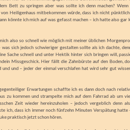
 dem Bett zu springen aber was sollte ich denn machen? Wenn 
 von Heiligenhaus mitbekommen würde, dass ich nicht pünktlic
dann könnte ich mich auf was gefasst machen – ich hatte also gar 
 mich also so schnell wie möglich mit meiner üblichen Morgenpro
 was sich jedoch schwieriger gestalten sollte als ich dachte, de
ne Sache schnell und unter Hektik hinter sich bringen will, passie
ndein Missgeschick. Hier fällt die Zahnbürste auf den Boden, do
 und und – jeder der einmal verschlafen hat wird sehr gut wisse
 gegenteiliger Erwartungen schaffte ich es dann doch nach relativ
us zu kommen und strampelte mich auf dem Fahrrad ab um viel
sschen Zeit wieder hereinzuholen – jedoch vergeblich denn als
e ich, dass ich immer noch fünfzehn Minuten Verspätung hatte 
uke praktisch jetzt schon hören.