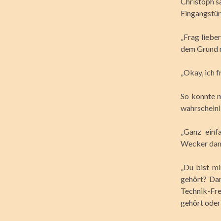
Christoph sa
Eingangstür
„Frag lieber
dem Grund m
„Okay, ich f
So konnte m
wahrscheinli
„Ganz einf
Wecker dami
„Du bist mi
gehört? Da
Technik-Fre
gehört oder