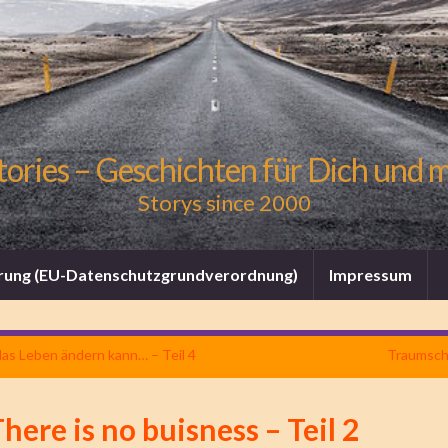
tories – Geschichten für Dich und 
Storys since 2000
rung (EU-Datenschutzgrundverordnung)
Impressum
das Leben ändern kann… – Teil 4
Traumschi
here is no buisness – Teil 2