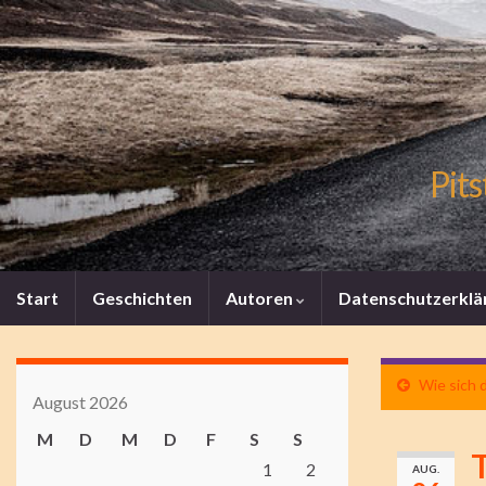
Pits
Start
Geschichten
Autoren
Datenschutzerklä
Wie sich 
August 2026
M
D
M
D
F
S
S
T
1
2
AUG.