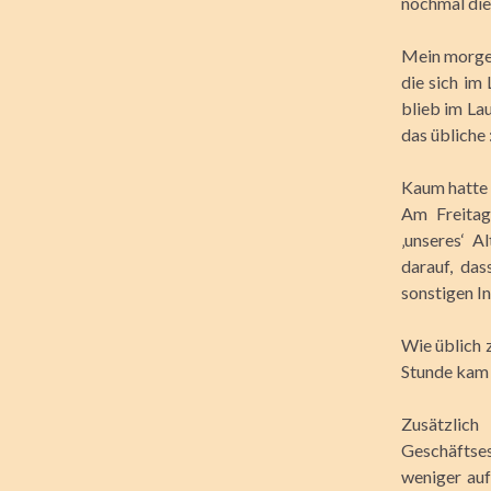
nochmal dies
Mein morgen
die sich im
blieb im La
das übliche 
Kaum hatte 
Am Freitag
‚unseres‘ 
darauf, da
sonstigen I
Wie üblich 
Stunde kam 
Zusätzlic
Geschäftses
weniger auf