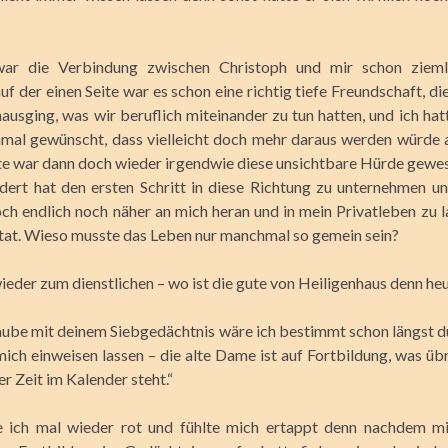
ar die Verbindung zwischen Christoph und mir schon zieml
f der einen Seite war es schon eine richtig tiefe Freundschaft, d
nausging, was wir beruflich miteinander zu tun hatten, und ich hat
nmal gewünscht, dass vielleicht doch mehr daraus werden würde 
te war dann doch wieder irgendwie diese unsichtbare Hürde gewes
dert hat den ersten Schritt in diese Richtung zu unternehmen u
och endlich noch näher an mich heran und in mein Privatleben zu l
 tat. Wieso musste das Leben nur manchmal so gemein sein?
ieder zum dienstlichen – wo ist die gute von Heiligenhaus denn heu
laube mit deinem Siebgedächtnis wäre ich bestimmt schon längst 
mich einweisen lassen – die alte Dame ist auf Fortbildung, was üb
r Zeit im Kalender steht.“
e ich mal wieder rot und fühlte mich ertappt denn nachdem mi