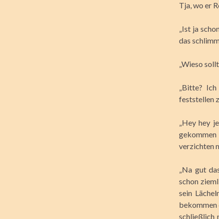
Tja, wo er R
„Ist ja scho
das schlimm
„Wieso sollt
„Bitte? Ic
feststellen 
„Hey hey j
gekommen w
verzichten 
„Na gut das
schon zieml
sein Lächel
bekommen de
schließlich