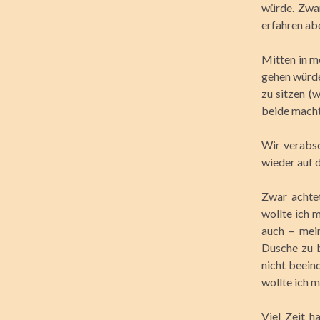
würde. Zwar
erfahren ab
Mitten in m
gehen würde,
zu sitzen (
beide macht
Wir verabs
wieder auf 
Zwar achtet
wollte ich 
auch – mein
Dusche zu 
nicht beein
wollte ich 
Viel Zeit 