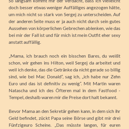
So langsam kommt mir der Verdacht, dass ich vielleicht
doch besser etwas weniger Auffälliges angezogen hätte,
um mich nicht so stark von Sergej zu unterscheiden. Auf
der anderen Seite muss er ja auch nicht durch sein gutes
Aussehen von körperlichen Gebrechen ablenken, wie das
bei mir der Fall ist und für mich ist mein Outfit eher sexy
anstatt auffällig.
„Mama, ich brauch noch ein bisschen Bares, du weißt
schon, wir gehen ins Hilton, weil Sergej da arbeitet und
weil ich denke, das die Getränke da nicht gerade so billig
sind, wie bei Mac Donald“, sag ich, „ich habe nur Zehn
Euro und das ist definitiv zu wenig“. Mit Martin waren
Natascha und ich des Öfteren mal in dem Fastfood -
Tempel, deshalb waren mir die Preise dort halt bekannt.
Bevor Mama an den Sekretär gehen kann, in dem sich ihr
Geld befindet, zückt Papa seine Börse und gibt mir drei
Fünfzigeuro Scheine. „Das müsste langen, für euren