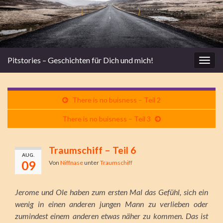
Pitstories – Geschichten für Dich und mich!
Navi
umsc
There is no buisness – Teil 2
There is no buisness – Teil 3
Traumschiff – Teil 6
AUG.
09
Von
Niffnase
unter
Traumschiff
Jerome und Ole haben zum ersten Mal das Gefühl, sich ein
wenig in einen anderen jungen Mann zu verlieben oder
zumindest einem anderen etwas näher zu kommen. Das ist