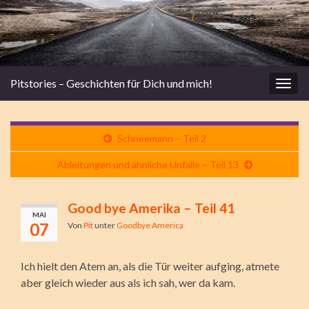
Pitstories – Geschichten für Dich und mich!
Navi
umsc
Schneemann – Teil 2
Ableitungen und ähnliche Unfälle – Teil 13
Good bye Amerika – Teil 41
MAI
07
Von
Pit
unter
Goodbye America
Ich hielt den Atem an, als die Tür weiter aufging, atmete
aber gleich wieder aus als ich sah, wer da kam.