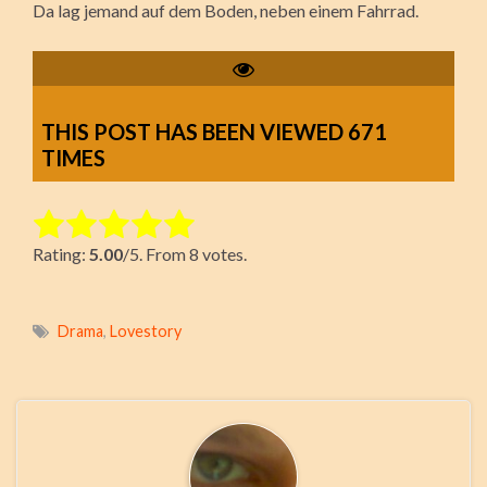
Da lag jemand auf dem Boden, neben einem Fahrrad.
THIS POST HAS BEEN VIEWED
671
TIMES
Rate this item:
Rating:
5.00
/5. From 8 votes.
Submit Rating
Drama
,
Lovestory