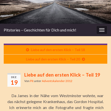
Pitstories – Geschichten für Dich und mich!
Navi
umsc
Liebe auf den ersten Klick – Teil 18
Liebe auf den ersten Klick – Teil 20
Liebe auf den ersten Klick – Teil 19
DEZ.
19
Von
Pit
unter
Adventskalender 2012
Da James in der Nähe vom Westminster wohnte, war
das nächst gelegene Krankenhaus, das Gordon Hospital.
Ich erinnerte mich an die Fotografie und fragte mich