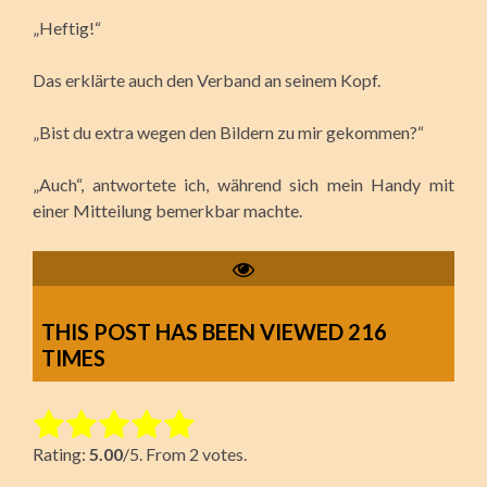
„Heftig!“
Das erklärte auch den Verband an seinem Kopf.
„Bist du extra wegen den Bildern zu mir gekommen?“
„Auch“, antwortete ich, während sich mein Handy mit
einer Mitteilung bemerkbar machte.
THIS POST HAS BEEN VIEWED
216
TIMES
Rate this item:
Rating:
5.00
/5. From 2 votes.
Submit Rating