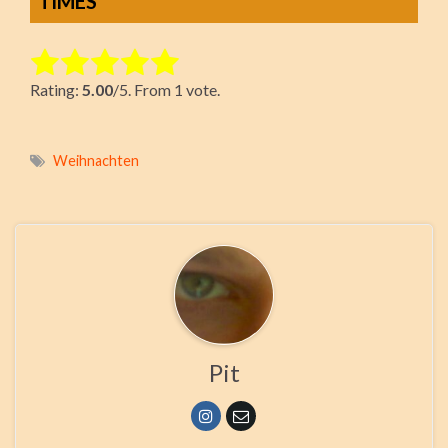
TIMES
Rate this item:
Rating:
5.00
/5. From 1 vote.
Submit Rating
Weihnachten
Pit