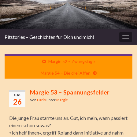
Pitstories – Geschichten für Dich und mich!
Navi
umsc
Margie 52 – Zwangslage
Margie 54 – Die drei Affen
Margie 53 – Spannungsfelder
AUG.
26
Von
Dario
unter
Margie
Die junge Frau starrte uns an. Gut, ich mein, wann passiert
einem schon sowas?
»Ich helf Ihnen«, ergriff Roland dann Initiative und nahm