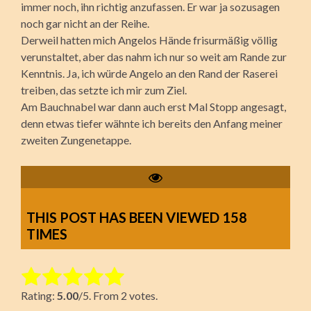
immer noch, ihn richtig anzufassen. Er war ja sozusagen
noch gar nicht an der Reihe.
Derweil hatten mich Angelos Hände frisurmäßig völlig
verunstaltet, aber das nahm ich nur so weit am Rande zur
Kenntnis. Ja, ich würde Angelo an den Rand der Raserei
treiben, das setzte ich mir zum Ziel.
Am Bauchnabel war dann auch erst Mal Stopp angesagt,
denn etwas tiefer wähnte ich bereits den Anfang meiner
zweiten Zungenetappe.
THIS POST HAS BEEN VIEWED
158
TIMES
Rate this item:
Rating:
5.00
/5. From 2 votes.
Submit Rating