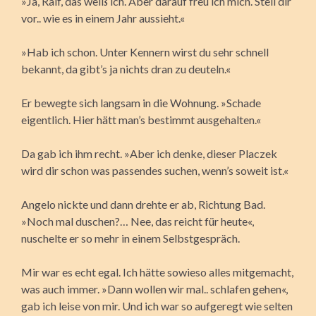
»Ja, Ralf, das weiß ich. Aber darauf freu ich mich. Stell dir
vor.. wie es in einem Jahr aussieht.«
»Hab ich schon. Unter Kennern wirst du sehr schnell
bekannt, da gibt’s ja nichts dran zu deuteln.«
Er bewegte sich langsam in die Wohnung. »Schade
eigentlich. Hier hätt man’s bestimmt ausgehalten.«
Da gab ich ihm recht. »Aber ich denke, dieser Placzek
wird dir schon was passendes suchen, wenn’s soweit ist.«
Angelo nickte und dann drehte er ab, Richtung Bad.
»Noch mal duschen?… Nee, das reicht für heute«,
nuschelte er so mehr in einem Selbstgespräch.
Mir war es echt egal. Ich hätte sowieso alles mitgemacht,
was auch immer. »Dann wollen wir mal.. schlafen gehen«,
gab ich leise von mir. Und ich war so aufgeregt wie selten