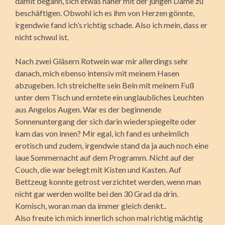
damit begann, sich etwas näher mit der jungen Dame zu
beschäftigen. Obwohl ich es ihm von Herzen gönnte,
irgendwie fand ich’s richtig schade. Also ich mein, dass er
nicht schwul ist.
Nach zwei Gläsern Rotwein war mir allerdings sehr
danach, mich ebenso intensiv mit meinem Hasen
abzugeben. Ich streichelte sein Bein mit meinem Fuß
unter dem Tisch und erntete ein unglaubliches Leuchten
aus Angelos Augen. War es der beginnende
Sonnenuntergang der sich darin wiederspiegelte oder
kam das von innen? Mir egal, ich fand es unheimlich
erotisch und zudem, irgendwie stand da ja auch noch eine
laue Sommernacht auf dem Programm. Nicht auf der
Couch, die war belegt mit Kisten und Kasten. Auf
Bettzeug konnte getrost verzichtet werden, wenn man
nicht gar werden wollte bei den 30 Grad da drin.
Komisch, woran man da immer gleich denkt..
Also freute ich mich innerlich schon mal richtig mächtig