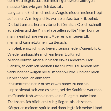
dem Bett liegen, dass ich mich irgendwie drauflegen
musste. Und wie gern ich das tat..
Langsam ließ ich mich neben Angelo nieder, meinen Kopf
auf seinen Arm legend. Es war so unfassbar kribbelnd.
Die Luft um uns herum vibrierte förmlich. Ob ich schnell
aufstehen und die Klingel abstellen sollte? Hier konnte
man ja einfach nie wissen.. Aber es war gegen Elf,
niemand kam jetzt mehr zu Besuch.
Ich blieb ganz ruhig so liegen, genoss jeden Augenblick.
Wieder umhauchte mich ein leiser Duft nach
Mandelblüten, aber auch nach etwas anderem. Der
Geruch, an dem ich meinen Hasen unter Tausenden mit
verbundenen Augen herausfinden würde. Und der mich
unbeschreiblich anmacht.
Ich rückte meinen Körper etwas näher zu ihm hin.
Unproblematisch war es nicht, bei der Sauhitze war man
im Grunde froh wenn einem keine Fliege zu nahe kam.
Trotzdem, ich blieb erst ruhig liegen, als ich seinen
Körper an meinem spürte und dann legte ich meine Hand