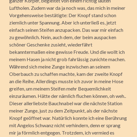
ganzer Körper, begleitet von einem richtig lauten
Luftholen. Zudem war da ja noch was, das mich in meiner
Vorgehensweise bestätigte: Der Knopf stand schon
ziemlich unter Spannung. Aber ich unterließ es, jetzt
einfach seinen Steifen anzupacken. Das war mir einfach
zu gewöhnlich. Nein, auch dem, der beim auspacken
schöner Geschenke zusieht, wiederfährt
bekanntermaßen eine gewisse Freude. Und die wollt ich
meinem Hasen ja nicht grob fahrlässig zunichte machen.
Während sich meine Zunge inzwischen an seinem
Oberbauch zu schaffen machte, kam der zweite Knopf
an die Reihe. Allerdings musste ich zuvor in meine Hose
greifen, um meinem Steifen mehr Bequemlichkeit
einzuräumen. Hätte der nämlich fluchen können, oh weh..
Dieser allerliebste Bauchnabel war die nächste Station
meiner Zunge, just zu dem Zeitpunkt, als der nächste
Knopf geöffnet war. Natürlich konnte ich eine Berührung
mit Angelos Schwanz nicht verhindern, denn er sprang
mir ja förmlich entgegen. Trotzdem, ich vermied es