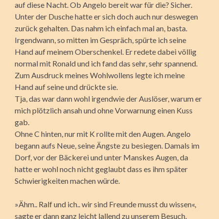
auf diese Nacht. Ob Angelo bereit war für die? Sicher.
Unter der Dusche hatte er sich doch auch nur deswegen
zurück gehalten. Das nahm ich einfach mal an, basta.
Irgendwann, so mitten im Gespräch, spürte ich seine
Hand auf meinem Oberschenkel. Er redete dabei völlig
normal mit Ronald und ich fand das sehr, sehr spannend.
Zum Ausdruck meines Wohlwollens legte ich meine
Hand auf seine und drückte sie.
Tja, das war dann wohl irgendwie der Auslöser, warum er
mich plötzlich ansah und ohne Vorwarnung einen Kuss
gab.
Ohne C hinten, nur mit K rollte mit den Augen. Angelo
begann aufs Neue, seine Ängste zu besiegen. Damals im
Dorf, vor der Bäckerei und unter Manskes Augen, da
hatte er wohl noch nicht geglaubt dass es ihm später
Schwierigkeiten machen würde.
»Ähm.. Ralf und ich.. wir sind Freunde musst du wissen«,
sagte er dann ganz leicht lallend zu unserem Besuch.