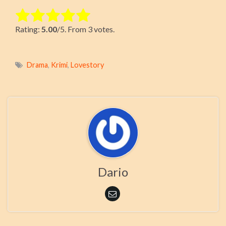
Rate this item:
Rating:
5.00
/5. From 3 votes.
Submit Rating
Drama
,
Krimi
,
Lovestory
Dario