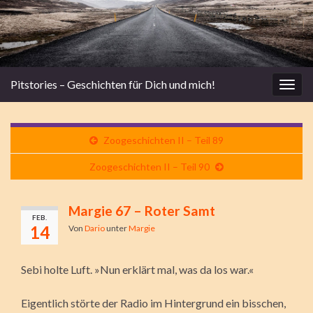
Pitstories – Geschichten für Dich und mich!
Navi
umsc
Zoogeschichten II – Teil 89
Zoogeschichten II – Teil 90
Margie 67 – Roter Samt
FEB.
14
Von
Dario
unter
Margie
Sebi holte Luft. »Nun erklärt mal, was da los war.«
Eigentlich störte der Radio im Hintergrund ein bisschen,