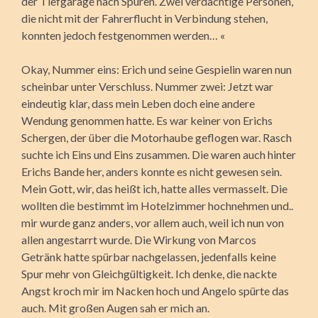
der Tiefgarage nach Spuren. Zwei verdächtige Personen,
die nicht mit der Fahrerflucht in Verbindung stehen,
konnten jedoch festgenommen werden… «
Okay, Nummer eins: Erich und seine Gespielin waren nun
scheinbar unter Verschluss. Nummer zwei: Jetzt war
eindeutig klar, dass mein Leben doch eine andere
Wendung genommen hatte. Es war keiner von Erichs
Schergen, der über die Motorhaube geflogen war. Rasch
suchte ich Eins und Eins zusammen. Die waren auch hinter
Erichs Bande her, anders konnte es nicht gewesen sein.
Mein Gott, wir, das heißt ich, hatte alles vermasselt. Die
wollten die bestimmt im Hotelzimmer hochnehmen und..
mir wurde ganz anders, vor allem auch, weil ich nun von
allen angestarrt wurde. Die Wirkung von Marcos
Getränk hatte spürbar nachgelassen, jedenfalls keine
Spur mehr von Gleichgültigkeit. Ich denke, die nackte
Angst kroch mir im Nacken hoch und Angelo spürte das
auch. Mit großen Augen sah er mich an.