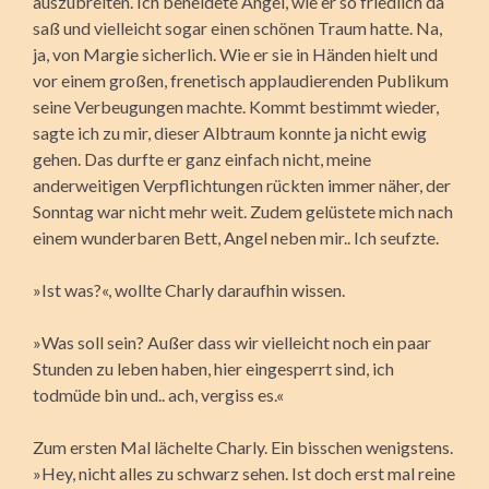
auszubreiten. Ich beneidete Angel, wie er so friedlich da
saß und vielleicht sogar einen schönen Traum hatte. Na,
ja, von Margie sicherlich. Wie er sie in Händen hielt und
vor einem großen, frenetisch applaudierenden Publikum
seine Verbeugungen machte. Kommt bestimmt wieder,
sagte ich zu mir, dieser Albtraum konnte ja nicht ewig
gehen. Das durfte er ganz einfach nicht, meine
anderweitigen Verpflichtungen rückten immer näher, der
Sonntag war nicht mehr weit. Zudem gelüstete mich nach
einem wunderbaren Bett, Angel neben mir.. Ich seufzte.
»Ist was?«, wollte Charly daraufhin wissen.
»Was soll sein? Außer dass wir vielleicht noch ein paar
Stunden zu leben haben, hier eingesperrt sind, ich
todmüde bin und.. ach, vergiss es.«
Zum ersten Mal lächelte Charly. Ein bisschen wenigstens.
»Hey, nicht alles zu schwarz sehen. Ist doch erst mal reine