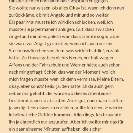
räusperte mich und nahm das Gespräch entgegen.
Sie wollte nur wissen, ob alles Okay ist, wann ich denn nun
zurückkäme, ob mit Angelo und mir und so weiter.
Ein paar Mal musste ich wirklich schlucken, weil, ich
musste sie ja permanent anlügen. Gut, dass zwischen
Angel und mir alles paletti war, das stimmte sogar, aber
sie wäre vor Angst gestorben, wenn ich auch nur ein
Sterbenswörtchen von dem, was wirklich ablief, erzählt
hätte. Zu Hause gab es nichts Neues, nur halt wegen
Alfons und der Fahrschule und Werner hätte auch schon
nach mir gefragt. Schön, das war der Moment, wo ich
mich fragen musste, wen ich denn vermisse. Meine Eltern,
okay, aber sonst? Felix, ja, den hätte ich da auch gern
neben mir gehabt, der würde ob dieses Abenteuers
bestimmt dauernd abrasten. Aber gut, dann hatte ich ihm
ja wenigstens etwas zu erzählen, sollte ich denn je wieder
in heimatliche Gefilde kommen. Allerdings, ich brauchte
ihn ja eigentlich nur anzurufen. Aber ich wollte mir das für
ein paar einsame Minuten aufheben, die sicher