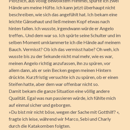
Plötzlich, aus völlig bewölktem Himmel, spürte ich zwei
Hände um meine Hüfte. Ich kann jetzt überhaupt nicht
beschreiben, wie sich das angefühlt hat. Ich bekam eine
leichte Gänsehaut und ließ meinen Kopf etwas nach
hinten fallen. Ich wusste, irgendwann würde er Angelo
treffen.. Und dem war so. Ich spürte seine Schulter und im
selben Moment umklammerte ich die Hände auf meinem
Bauch. Vermisst? Ob ich das vermisst habe? Oh weh, ich
wusste bis zu der Sekunde nicht mal mehr, wie es war,
meinen Angelo richtig anzufassen, ihn zu spüren, vor
allem dann, als er sein Becken gegen meinen Hintern
drückte. Kurzfristig versuchte ich zu spüren, ob er einen
Steifen hatte, aber dem war offenbar nicht so.
Damit bekam die ganze Situation eine völlig andere
Qualität. Egal was nun passieren würde, ich fühlte mich
auf einmal sicher und geborgen.
»Du bist mir nicht böse, wegen der Sache mit Gotthilf? «,
fragte ich leise, während wir Marco, Sebi und Charly
durch die Katakomben folgten.