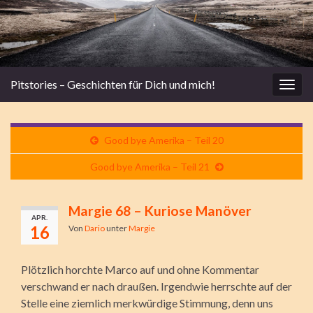
Pitstories – Geschichten für Dich und mich!
Navi
umsc
Good bye Amerika – Teil 20
Good bye Amerika – Teil 21
Margie 68 – Kuriose Manöver
APR.
16
Von
Dario
unter
Margie
Plötzlich horchte Marco auf und ohne Kommentar
verschwand er nach draußen. Irgendwie herrschte auf der
Stelle eine ziemlich merkwürdige Stimmung, denn uns