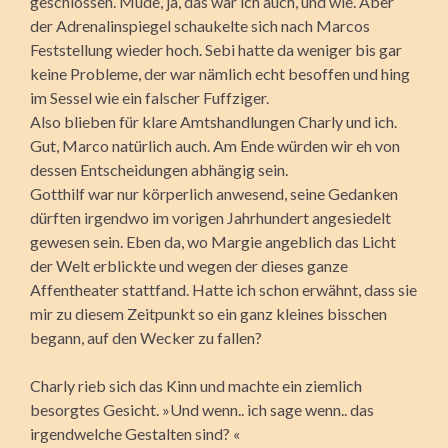
geschlossen. Müde, ja, das war ich auch, und wie. Aber
der Adrenalinspiegel schaukelte sich nach Marcos
Feststellung wieder hoch. Sebi hatte da weniger bis gar
keine Probleme, der war nämlich echt besoffen und hing
im Sessel wie ein falscher Fuffziger.
Also blieben für klare Amtshandlungen Charly und ich.
Gut, Marco natürlich auch. Am Ende würden wir eh von
dessen Entscheidungen abhängig sein.
Gotthilf war nur körperlich anwesend, seine Gedanken
dürften irgendwo im vorigen Jahrhundert angesiedelt
gewesen sein. Eben da, wo Margie angeblich das Licht
der Welt erblickte und wegen der dieses ganze
Affentheater stattfand. Hatte ich schon erwähnt, dass sie
mir zu diesem Zeitpunkt so ein ganz kleines bisschen
begann, auf den Wecker zu fallen?
Charly rieb sich das Kinn und machte ein ziemlich
besorgtes Gesicht. »Und wenn.. ich sage wenn.. das
irgendwelche Gestalten sind? «