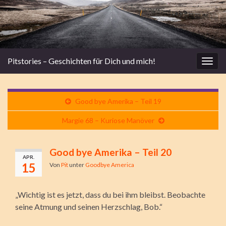
Pitstories – Geschichten für Dich und mich!
Navi
umsc
Good bye Amerika – Teil 19
Margie 68 – Kuriose Manöver
Good bye Amerika – Teil 20
APR.
15
Von
Pit
unter
Goodbye America
„Wichtig ist es jetzt, dass du bei ihm bleibst. Beobachte
seine Atmung und seinen Herzschlag, Bob.“