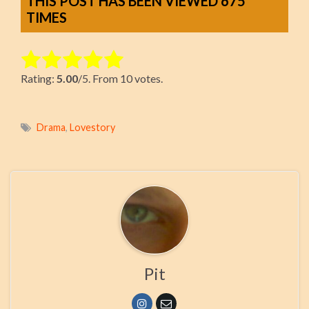
THIS POST HAS BEEN VIEWED
675
TIMES
Rate this item:
Rating:
5.00
/5. From 10 votes.
Submit Rating
Drama
,
Lovestory
Pit