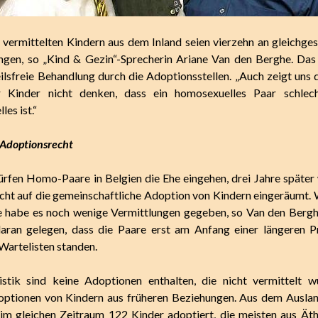
 vermittelten Kindern aus dem Inland seien vierzehn an gleichges
gen, so „Kind & Gezin“-Sprecherin Ariane Van den Berghe. Das
eilsfreie Behandlung durch die Adoptionsstellen. „Auch zeigt uns d
 Kinder nicht denken, dass ein homosexuelles Paar schlech
les ist.“
 Adoptionsrecht
ürfen Homo-Paare in Belgien die Ehe eingehen, drei Jahre später
cht auf die gemeinschaftliche Adoption von Kindern eingeräumt.
e habe es noch wenige Vermittlungen gegeben, so Van den Berg
daran gelegen, dass die Paare erst am Anfang einer längeren 
Wartelisten standen.
istik sind keine Adoptionen enthalten, die nicht vermittelt 
optionen von Kindern aus früheren Beziehungen. Aus dem Ausla
im gleichen Zeitraum 122 Kinder adoptiert, die meisten aus Äth