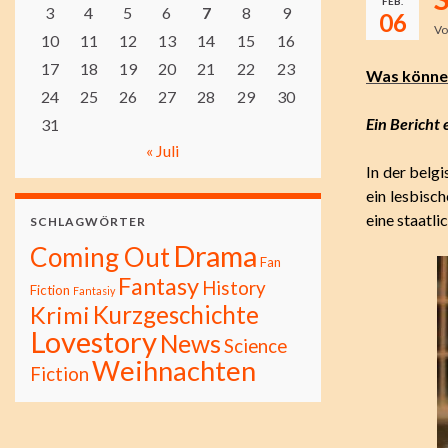
FEB.
3
4
5
6
7
8
9
06
V
10
11
12
13
14
15
16
17
18
19
20
21
22
23
Was können
24
25
26
27
28
29
30
Ein Bericht
31
« Juli
In der belg
ein lesbisc
eine staatl
SCHLAGWÖRTER
Drama
Coming Out
Fan
Fantasy
History
Fiction
Fantasiy
Kurzgeschichte
Krimi
Lovestory
News
Science
Weihnachten
Fiction