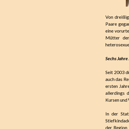
Von dreißig
Paare gegan
eine vorurt
Mütter der
heterosexuel
Sechs Jahre
Seit 2003 d
auch das Re
ersten Jahr
allerdings 
Kursen und 
In der Stat
Stiefkindad
der Region 