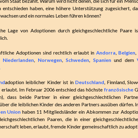
 vom Staat bezahlt. Warum wird nicht denen, die sich für ein Mens
entschieden haben, eine höhere Unterstützung zugesichert, da
fwachsen und ein normales Leben führen können?
iche Lage von Adoptionen durch gleichgeschlechtliche Paare is
ich.
tliche Adoptionen sind rechtlich erlaubt in
Andorra
,
Belgien
,
n
Niederlanden
,
Norwegen
,
Schweden
,
Spanien
und dem
.
ind
adoption leiblicher Kinder ist in
Deutschland
,
Finnland
,
Slow
z
erlaubt. Im Februar 2006 entschied das höchste
französische
Ge
n
), dass beide Partner in einer gleichgeschlechtlichen Partn
 über die leiblichen Kinder des anderen Partners ausüben dürfen. I
hen Union
haben 11 Mitgliedsländer ein Abkommen zur Adoption 
eichgeschlechtlichen Paaren, die in einer gleichgeschlechtlic
erschaft leben, erlaubt, fremde Kinder gemeinschaftlich zu adopt