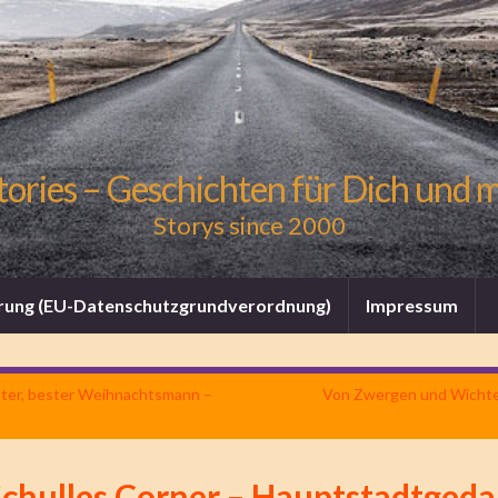
tories – Geschichten für Dich und 
Storys since 2000
rung (EU-Datenschutzgrundverordnung)
Impressum
ster, bester Weihnachtsmann –
Von Zwergen und Wichtel
Schulles Corner – Hauptstadtged