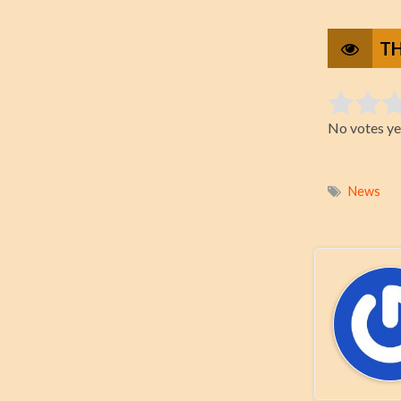
TH
Rate this i
No votes ye
Submit Ra
News