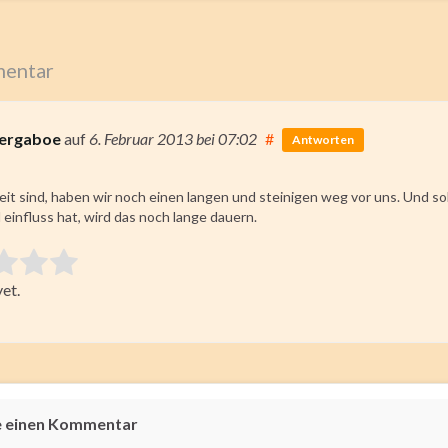
entar
ergaboe
auf
6. Februar 2013
bei 07:02
#
Antworten
eit sind, haben wir noch einen langen und steinigen weg vor uns. Und so
 einfluss hat, wird das noch lange dauern.
 item:
et.
ating
e einen Kommentar