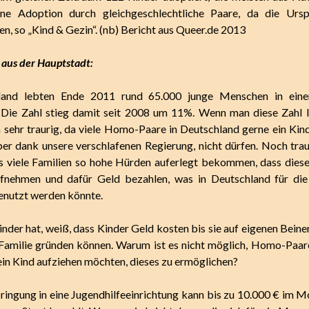
ne Adoption durch gleichgeschlechtliche Paare, da die Ursp
en, so „Kind & Gezin“. (nb) Bericht aus Queer.de 2013
aus der Hauptstadt:
land lebten Ende 2011 rund 65.000 junge Menschen in eine
Die Zahl stieg damit seit 2008 um 11%. Wenn man diese Zahl li
n sehr traurig, da viele Homo-Paare in Deutschland gerne ein Kin
er dank unsere verschlafenen Regierung, nicht dürfen. Noch tra
as viele Familien so hohe Hürden auferlegt bekommen, dass dies
ufnehmen und dafür Geld bezahlen, was in Deutschland für die 
genutzt werden könnte.
inder hat, weiß, dass Kinder Geld kosten bis sie auf eigenen Bein
 Familie gründen können. Warum ist es nicht möglich, Homo-Paar
 ein Kind aufziehen möchten, dieses zu ermöglichen?
ringung in eine Jugendhilfeeinrichtung kann bis zu 10.000 € im M