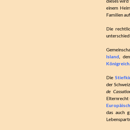
dieses wird
einem Heim 
Familien au
Die rechtl
unterschiedl
Gemeinschaf
Island
, de
Königreich
Die
Stiefk
der
Schwei
de Cassatio
Elternrecht
Europäisc
das auch gl
Lebenspartn