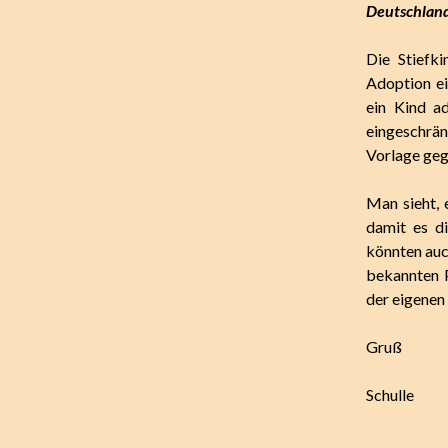
Deutschlan
Die Stiefk
Adoption ei
ein Kind ad
eingeschrän
Vorlage geg
Man sieht, e
damit es d
könnten auch
bekannten P
der eigenen 
Gruß
Schulle