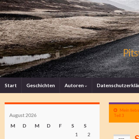
Pits
Start
Geschichten
Autoren
Datenschutzerklä
Mein lieb
August 2026
Teil 3
M
D
M
D
F
S
S
1
2